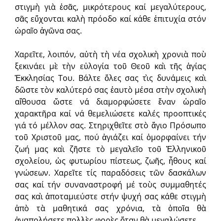
στιγμὴ γιὰ ἐσᾶς, μικρότερους καί μεγαλύτερους,
σᾶς εὔχονται καλὴ πρόοδο καί κάθε ἐπιτυχία στόν
ὡραῖο ἀγῶνα σας.
Χαρεῖτε, λοιπόν, αὐτὴ τὴ νέα σχολικὴ χρονιὰ ποὺ
ξεκινάει μὲ τὴν εὐλογία τοῦ Θεοῦ καὶ τῆς ἁγίας
Ἐκκλησίας Του. Βάλτε ὅλες σας τὶς δυνάμεις καὶ
δῶστε τὸν καλύτερό σας ἑαυτὸ μέσα στὴν σχολικὴ
αἴθουσα ὥστε νά διαμορφώσετε ἕναν ὡραῖο
χαρακτῆρα καί νά θεμελιώσετε καλές προοπτικές
γιά τό μέλλον σας. Στηριχθεῖτε στὸ ἅγιο Πρόσωπο
τοῦ Χριστοῦ μας, πού ἁγιάζει καί ὀμορφαίνει τήν
ζωή μας καὶ ζῆστε τὸ μεγαλεῖο τοῦ Ἑλληνικοῦ
σχολείου, ὡς φυτωρίου πίστεως, ζωῆς, ἦθους καί
γνώσεων. Χαρεῖτε τίς παραδόσεις τῶν δασκάλων
σας καί τήν συναναστροφή μέ τοὺς συμμαθητές
σας καὶ ἀποταμιεύστε στήν ψυχή σας κάθε στιγμὴ
ἀπὸ τὰ μαθητικά σας χρόνια, τὰ ὁποῖα θὰ
ἀναπολήσετε πολλὲς φορὲς ὅταν θὰ μεγαλώσετε.