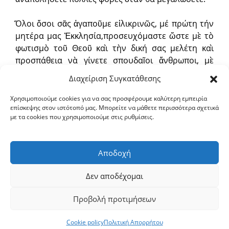
Ὅλοι ὅσοι σᾶς ἀγαποῦμε εἰλικρινῶς, μέ πρώτη τήν
μητέρα μας Ἐκκλησία,προσευχόμαστε ὥστε μὲ τὸ
φωτισμὸ τοῦ Θεοῦ καὶ τὴν δική σας μελέτη καὶ
προσπάθεια νὰ γίνετε σπουδαῖοι ἄνθρωποι, μὲ
ἦθος καί δεξιότητες ὥστε νὰ μπορέσετε μέ
Διαχείριση Συγκατάθεσης
ἐπιτυχία νὰ οἰκοδομήσετε ἕνα λαμπρὸ μέλλον γιὰ
τήν κοινωνία καί τήν πατρίδα μας.
Χρησιμοποιούμε cookies για να σας προσφέρουμε καλύτερη εμπειρία
επίσκεψης στον ιστότοπό μας. Μπορείτε να μάθετε περισσότερα σχετικά
με τα cookies που χρησιμοποιούμε στις ρυθμίσεις.
Καλὴ σχολικὴ χρονιὰ! Ὁ Θεὸς μαζί σας!
Μέ πατρική ἀγάπη καί εὐχές.
Αποδοχή
Ο ΜΗΤΡΟΠΟΛΙΤΗΣ
† Ὁ Σερρῶν καί Νιγρίτης Θεολόγος
Δεν αποδέχομαι
Προβολή προτιμήσεων
Copyright © 2026 ΙΕΡΑ ΜΗΤΡΟΠΟΛΙΣ ΣΕΡΡΩΝ ΚΑΙ ΝΙΓΡΙΤΗΣ
|
Πολιτική Απορρήτου
|
Πολιτική Cookies
Cookie policy
Πολιτική Απορρήτου