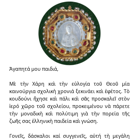
Ἀγαπητά μου παιδιά,
Μὲ τὴν Χάρη καὶ τὴν εὐλογία τοῦ Θεοῦ μία
καινούργια σχολικὴ χρονιά ξεκινάει καὶ ἐφέτος. Τὸ
κουδούνι ἤχησε καὶ πάλι καὶ σᾶς προσκαλεῖ στὸν
ἱερό χῶρο τοῦ σχολείου, προκειμένου νὰ πάρετε
τὴν μοναδικὴ καὶ πολύτιμη γιὰ τὴν πορεία τῆς
ζωῆς σας ἑλληνικὴ παιδεία καὶ γνώση.
Γονεῖς, δάσκαλοι καί συγγενεῖς, αὐτή τὴ μεγάλη