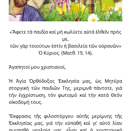
«Ἄφετε τά παιδία καί μή κωλύετε αὐτά ἐλθεῖν πρός
με,
τῶν γάρ τοιούτων ἐστίν ἡ βασιλεία τῶν οὐρανῶν»
Ὁ Κύριος. (Ματθ. 19, 14).
Ἀγαπητοί μου χριστιανοί,
Ἡ Ἁγία Ὀρθόδοξος Ἐκκλησία μας, ὡς Μητέρα
στοργική τῶν παιδιῶν Της, μεριμνᾶ πάντοτε, γιά
τήν ἐγχρίστωση, τόν φωτισμό καί τήν κατά Θεόν
οἰκοδομή τους.
Ἔκφρασις τῆς φιλοστόργου αὐτῆς μερίμνης τῆς
Ἐκκλησίας μας, γιά τήν εὐπαθή καί γι’ αὐτό λίαν
συμπαθή νεολαία μας, εἶναι καί ἡ χριστιανική