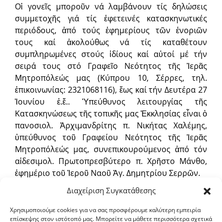
Οἱ γονεῖς μποροῦν νά λαμβάνουν τίς δηλώσεις
συμμετοχῆς γιά τίς ἐφετεινές κατασκηνωτικές
περιόδους, ἀπό τούς ἐφημερίους τῶν ἐνοριῶν
τους καί ἀκολούθως νά τίς καταθέτουν
συμπληρωμένες στούς ἰδίους καί αὐτοί μέ τήν
σειρά τους στό Γραφεῖο Νεότητος τῆς Ἱερᾶς
Μητροπόλεώς μας (Κύπρου 10, Σέρρες, τηλ.
ἐπικοινωνίας: 2321068116), ἕως καί τήν Δευτέρα 27
Ἰουνίου ἐ.ἔ.. Ὑπεύθυνος λειτουργίας τῆς
Κατασκηνώσεως τῆς τοπικῆς μας Ἐκκλησίας εἶναι ὁ
πανοσιολ. Ἀρχιμανδρίτης π. Νικήτας Χαλέμης,
ὑπεύθυνος τοῦ Γραφείου Νεότητος τῆς Ἱερᾶς
Μητροπόλεώς μας, συνεπικουρούμενος ἀπό τόν
αἰδεσιμολ. Πρωτοπρεσβύτερο π. Χρῆστο Μάνθο,
ἐφημέριο τοῦ Ἱεροῦ Ναοῦ Ἁγ. Δημητρίου Σερρῶν.
Διαχείριση Συγκατάθεσης
Τα ἀνωτέρω ἀνακοινούμενοι στήν ἀγάπη σας,
εὐχόμεθα πλούσιο τόν φωτισμό τοῦ Παρακλήτου
Χρησιμοποιούμε cookies για να σας προσφέρουμε καλύτερη εμπειρία
επίσκεψης στον ιστότοπό μας. Μπορείτε να μάθετε περισσότερα σχετικά
Πνεύματος στήν ζωή σας καί διατελοῦμε,