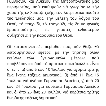
Γυμνασίου καί Λυκείου τῆς Μητροπολιτικῆς μας
περιφερείας, πού ἐπιθυμοῦν νά γνωρίσουν τήν
χαρά τῆς ἐν Χριστῷ ζωῆς, τόν λατρευτικό πλοῦτο
τῆς Ἐκκλησίας μας, τήν μελέτη τοῦ λόγου τοῦ
Θεοῦ, τό παιχνίδι, τό τραγούδι, τίς δημιουργικές
δραστηριότητες, τίς γεμάτες ἐνδιαφέρον
συζητήσεις, τήν παρουσία τοῦ Θεοῦ.
Οἱ κατασκηνωτικές περίοδοι πού, σύν Θεῷ, θά
λειτουργήσουν ἐφέτος, μέ τήν τήρηση ὅλων
ἐκείνων τῶν ὑγειονομικῶν μέτρων, πού
προβλέπονται ἀπό τά κρατικά πρωτόκολλα, εἶναι
οἱ ἑξῆς: α) ἀπό 6 ἕως 10 Ἰουλίου γιά ἀγόρια τρίτης
ἕως ἔκτης τάξεως Δημοτικοῦ, β) ἀπό 11 ἕως 15
Ἰουλίου γιά ἀγόρια Γυμνασίου-Λυκείου, γ) ἀπό 20
ἕως 24 Ἰουλίου γιά κορίτσια Γυμνασίου-Λυκείου
καί δ) ἀπό 25 ἕως 29 Ἰουλίου γιά κορίτσια τρίτης
ἕως ἔκτης τάξεως Δημοτικοῦ.