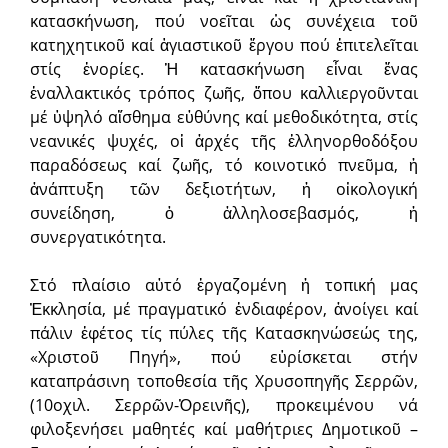
κατασκήνωση, πού νοεῖται ὡς συνέχεια τοῦ
κατηχητικοῦ καί ἁγιαστικοῦ ἔργου πού ἐπιτελεῖται
στίς ἐνορίες. Ἡ κατασκήνωση εἶναι ἕνας
ἐναλλακτικός τρόπος ζωῆς, ὅπου καλλιεργοῦνται
μέ ὑψηλό αἴσθημα εὐθύνης καί μεθοδικότητα, στίς
νεανικές ψυχές, οἱ ἀρχές τῆς ἑλληνορθοδόξου
παραδόσεως καί ζωῆς, τό κοινοτικό πνεῦμα, ἡ
ἀνάπτυξη τῶν δεξιοτήτων, ἡ οἰκολογική
συνείδηση, ὁ ἀλληλοσεβασμός, ἡ
συνεργατικότητα.
Στό πλαίσιο αὐτό ἐργαζομένη ἡ τοπική μας
Ἐκκλησία, μέ πραγματικό ἐνδιαφέρον, ἀνοίγει καί
πάλιν ἐφέτος τίς πύλες τῆς Κατασκηνώσεώς της,
«Χριστοῦ Πηγή», πού εὑρίσκεται στήν
καταπράσινη τοποθεσία τῆς Χρυσοπηγῆς Σερρῶν,
(10οχιλ. Σερρῶν-Ὀρεινῆς), προκειμένου νά
φιλοξενήσει μαθητές καί μαθήτριες Δημοτικοῦ –