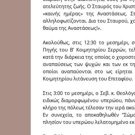
ατελεύτητης ζωής. Ο Σταυρός του Χριστ
«καινής ημέρας» της Αναστάσεως. Σ
αλληλοφωτίζονται. Δια του Σταυρού, χ
θαύμα της Αναστάσεως!».
Ακολούθως, στις 12:30 το μεσημέρι,
Πηγής του Β’ Κοιμητηρίου Σερρών, τε
κατά την διάρκεια της οποίας ο χοροστ
αναπαύσεως των ψυχών και των εκ της
οποίοι αναπαύονται στο ως είρηται
Κοιμητηρίου λιτάνευση του Επιταφίου.
Στις 3:00 το μεσημέρι, ο Σεβ. κ. Θεολό
ειδικώς διαμορφωμένου υπερώου, πάνω
κλήρο της πόλεως τέλεσαν την ιερά ακ
Εν συνεχεία, το αποκαθηλωθέν “Σώμ
πλησίον του υπερώου λελατομημένο εκ 