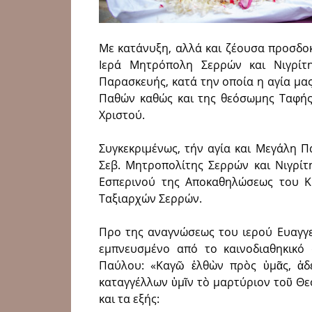
Με κατάνυξη, αλλά και ζέουσα προσδοκ
Ιερά Μητρόπολη Σερρών και Νιγρίτη
Παρασκευής, κατά την οποία η αγία μα
Παθών καθώς και της θεόσωμης Ταφής 
Χριστού.
Συγκεκριμένως, τήν αγία και Μεγάλη Πα
Σεβ. Μητροπολίτης Σερρών και Νιγρίτ
Εσπερινού της Αποκαθηλώσεως του Κ
Ταξιαρχών Σερρών.
Προ της αναγνώσεως του ιερού Ευαγγε
εμπνευσμένο από το καινοδιαθηκικ
Παύλου: «Καγῶ ἐλθὼν πρὸς ὑμᾶς, ἀδ
καταγγέλλων ὑμῖν τὸ μαρτύριον τοῦ Θεοῦ
και τα εξής: