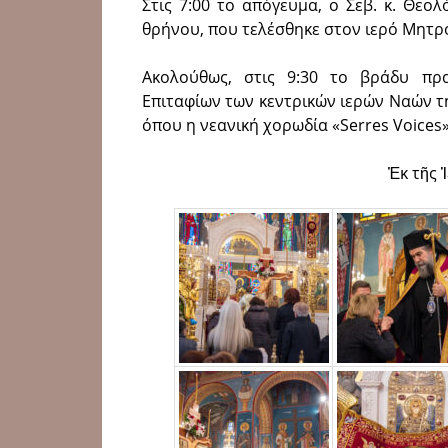
Στις 7:00 το απόγευμα, ο Σεβ. κ. Θε
θρήνου, που τελέσθηκε στον ιερό Μητρ
Ακολούθως, στις 9:30 το βράδυ πρ
Επιταφίων των κεντρικών ιερών Ναών τη
όπου η νεανική χορωδία «Serres Voices
Ἐκ τῆς 