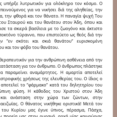
ς υπήρξε λυτρωτικόν για ολόκληρο τον κόσμο. Ο
πεινούμενος για να νικήσει διά της αληθείας, την
α, την φθορά και τον θάνατο. Η παναγία ψυχή Του
του Σταυρού και του θανάτου στον Άδη, όπου και
ισε τα σκιερά βασίλεια με το ζωογόνο και άκτιστο
ποκτόνο τύραννο, που επιστεύετο ως θεός διά την
ην ”εν σκότει και σκιά θανάτου” ευρισκομένη
υ και τον φόβο του θανάτου.
 θεραπευτικόν για την ανθρώπινη ασθένεια από την
 κατάσταση για τον άνθρωπο. Ο άνθρωπος πλάστηκε
α παραμείνει αναμάρτητος. Η αμαρτία αποτελεί
στροφικής χρήσεως της ελευθερίας του. Ο ίδιος ο
 αποτελεί το ‘’φάρμακο’’ κατά του δηλητηρίου του
πινη φύση. Η κάθοδος του Χριστού στον Άδη
 και ανάσταση στην χώρα των ζώντων, στην
αειζωΐας. Ο θάνατος νικήθηκε οριστικά! Μετά τον
 του Κυρίου μας έγινε ύπνος, πέρασμα, Πάσχα,
ην πορεία μας στον ουρανό, αρχή μίας καινούριας