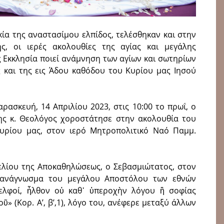
ία της αναστασίμου ελπίδος, τελέσθηκαν και στην
ς, οι ιερές ακολουθίες της αγίας και μεγάλης
ς Εκκλησία ποιεί ανάμνηση των αγίων και σωτηρίων
και της εις Άδου καθόδου του Κυρίου μας Ιησού
ρασκευή, 14 Απριλίου 2023, στις 10:00 το πρωΐ, ο
ης κ. Θεολόγος χοροστάτησε στην ακολουθία του
υρίου μας, στον ιερό Μητροπολιτικό Ναό Παμμ.
λίου της Αποκαθηλώσεως, ο Σεβασμιώτατος, στον
ό ανάγνωσμα του μεγάλου Αποστόλου των εθνών
ελφοί, ἦλθον οὐ καθ᾿ ὑπεροχὴν λόγου ἢ σοφίας
» (Κορ. Α’, β’,1), λόγο του, ανέφερε μεταξύ άλλων