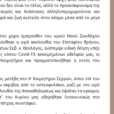
ού δεν είναι το τέλος, αλλά το προανάκρουσμα της
ταυρός και Ανάστασις αλληλοπεριχωρούνται και
αρά και ζωή ανέτειλε στον κόσμο μέσα από το μέγα
 στον χώρο έμπροσθεν του ιερού Ναού Ζωοδόχου
λέσθηκε η ιερά ακολουθία του Επιταφίου θρήνου,
ατών Σεβ. κ. Θεολόγος, ανέπεμψε ειδική δέηση υπέρ
 νόσου Covid-19, κεκοιμημένων αδελφών μας, οι
 Κοιμητήριο και πραγματοποιήθηκε η εντός του
γος μετέβη στο Α’ Κοιμητήριο Σερρών, όπου επί του
 ακριβώς από το οστεοφυλάκιο, μαζί με τον ιερό
ολουθία της Αποκαθηλώσεως και έψαλαν τα εγκώμια.
α” του Κυρίου μας οδηγήθηκε λιτανευτικώς στο
πέτρας κενοτάφιο.