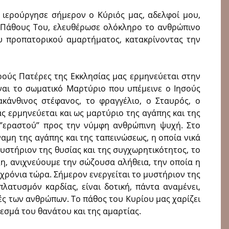
α ιερούργησε σήμερον ο Κύριός μας, αδελφοί μου,
 Πάθους Του, ελευθέρωσε ολόκληρο το ανθρώπινο
υ προπατορικού αμαρτήματος, κατακρίνοντας την
ρούς Πατέρες της Εκκλησίας μας ερμηνεύεται στην
ίναι το σωματικό Μαρτύριο που υπέμεινε ο Ιησούς
 ακάνθινος στέφανος, το φραγγέλιο, ο Σταυρός, ο
ς ερμηνεύεται και ως μαρτύριο της αγάπης και της
’εραστού’’ προς την νύμφη ανθρώπινη ψυχή. Στο
μη της αγάπης και της ταπεινώσεως, η οποία νικά
μυστήριον της θυσίας και της συγχωρητικότητος, το
η, ανιχνεύουμε την σώζουσα αλήθεια, την οποία η
 χρόνια τώρα. Σήμερον ενεργείται το μυστήριον της
λατυσμόν καρδίας, είναι δοτική, πάντα αναμένει,
ζωές των ανθρώπων. Το πάθος του Κυρίου μας χαρίζει
εσμά του θανάτου και της αμαρτίας.