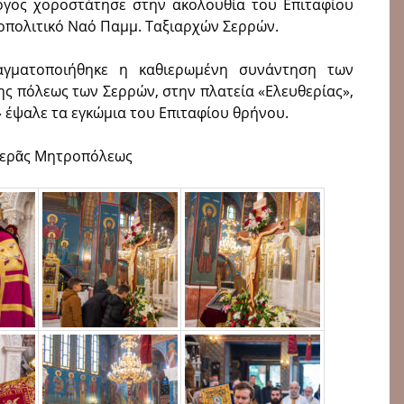
ολόγος χοροστάτησε στην ακολουθία του Επιταφίου
οπολιτικό Ναό Παμμ. Ταξιαρχών Σερρών.
αγματοποιήθηκε η καθιερωμένη συνάντηση των
ς πόλεως των Σερρών, στην πλα­τεία «Ελευθερίας»,
» έψαλε τα εγκώμια του Επιταφίου θρήνου.
Ἱερᾶς Μητροπόλεως