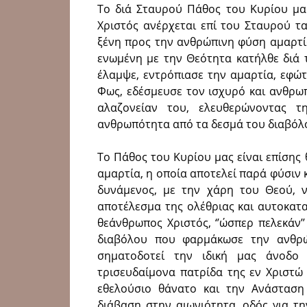
Το διά Σταυρού Πάθος του Κυρίου μα
Χριστός ανέρχεται επί του Σταυρού τα
ξένη προς την ανθρώπινη φύση αμαρτί
ενωμένη με την Θεότητα κατήλθε διά 
έλαμψε, εντρόπιασε την αμαρτία, εφώτ
Φως, εδέσμευσε τον ισχυρό και ανθρω
αλαζονείαν του, ελευθερώνοντας τ
ανθρωπότητα από τα δεσμά του διαβόλο
Το Πάθος του Κυρίου μας είναι επίσης
αμαρτία, η οποία αποτελεί παρά φύσιν
δυνάμενος, με την χάρη του Θεού, ν
αποτέλεσμα της ολέθριας και αυτοκατα
θεάνθρωπος Χριστός, ‘’ώσπερ πελεκάν’’
διαβόλου που φαρμάκωσε την ανθρώ
σηματοδοτεί την ιδική μας άνοδο
τρισευδαίμονα πατρίδα της εν Χριστώ 
εθελούσιο θάνατο και την Ανάσταση
διάβαση στην αιωνιότητα, οδός για τ