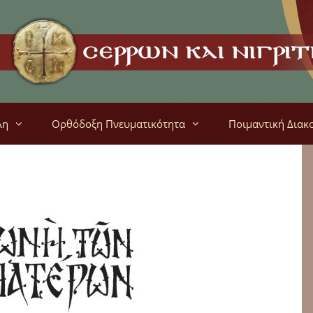
λη
Ορθόδοξη Πνευματικότητα
Ποιμαντική Διακ