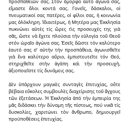
προσπαθειῶν σας. Στὸν ὄμορφο αὐτὸ ἀγώνα σας,
εἴμαστε ὅλοι κοντά σας. Γονεῖς, δάσκαλοι, οἱ
πνευματικοί σας πατέρες, οἱ φίλοι σας, ἡ κοινωνία
μας ὁλόκληρη. Ἰδιαιτέρως, ἡ Μητέρα μας Ἐκκλησία
πυκνώνει αὐτές τίς ὥρες τὶς προσευχές της γιὰ
σᾶς, ὥστε νὰ ἔχετε πλούσια τὴν εὐλογία τοῦ Θεοῦ
στόν ὡραῖο ἀγώνα σας. Ἐσεῖς δῶστε τόν καλύτερο
ἑαυτό σας σ’ αὐτήν τήν προσπάθεια, ἀγωνισθεῖτε
γιὰ ἕνα καλύτερο αὔριο, ἐμπιστευτεῖτε τόν Θεό,
στηριχθεῖτε στὴν ἀγάπη καὶ τὴν προσευχὴ,
ἀξιοποιεῖστε τίς δυνάμεις σας.
Δὲν ὑπάρχουν μαγικὲς συνταγὲς ἐπιτυχίας, οὔτε
βέβαια εὔκολες συμβουλὲς διαχείρισης τοῦ ἄγχους
τῶν ἐξετάσεων. Ἡ Ἐκκλησία ἀπό τήν ἐμπειρία της
μᾶς διδάσκει τήν δύναμη τῆς πίστεως, πού νικᾶ τίς
δυσκολίες, χαριτώνει τόν ἄνθρωπο, δημιουργεῖ
προϋποθέσεις ἐπιτυχίας.