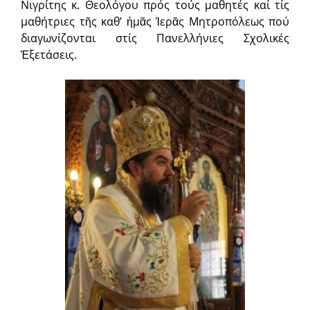
Νιγρίτης κ. Θεολόγου πρός τούς μαθητές καί τίς
μαθήτριες τῆς καθ’ ἡμᾶς Ἱερᾶς Μητροπόλεως πού
διαγωνίζονται στίς Πανελλήνιες Σχολικές
Ἐξετάσεις.