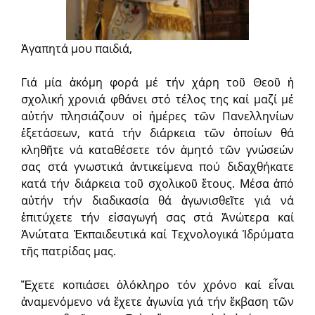
Ἀγαπητά μου παιδιά,
Γιά μία ἀκόμη φορά μέ τήν χάρη τοῦ Θεοῦ ἡ
σχολική χρονιά φθάνει στό τέλος της καί μαζί μέ
αὐτήν πλησιάζουν οἱ ἡμέρες τῶν Πανελληνίων
ἐξετάσεων, κατά τήν διάρκεια τῶν ὁποίων θά
κληθῆτε νά καταθέσετε τόν ἀμητό τῶν γνώσεών
σας στά γνωστικά ἀντικείμενα πού διδαχθήκατε
κατά τήν διάρκεια τοῦ σχολικοῦ ἔτους. Μέσα ἀπό
αὐτήν τήν διαδικασία θά ἀγωνισθεῖτε γιά νά
ἐπιτύχετε τήν εἰσαγωγή σας στά Ἀνώτερα καί
Ἀνώτατα Ἐκπαιδευτικά καί Τεχνολογικά Ἱδρύματα
τῆς πατρίδας μας.
Ἔχετε κοπιάσει ὁλόκληρο τόν χρόνο καί εἶναι
ἀναμενόμενο νά ἔχετε ἀγωνία γιά τήν ἔκβαση τῶν