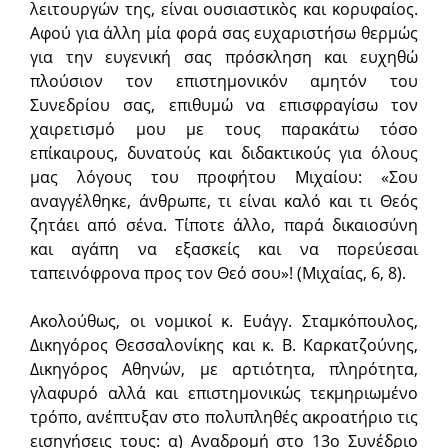
λειτουργών της, είναι ουσιαστικὸς και κορυφαίος.
Αφού για άλλη μία φορά σας ευχαριστήσω θερμώς
για την ευγενική σας πρόσκληση και ευχηθώ
πλούσιον τον επιστημονικόν αμητόν του
Συνεδρίου σας, επιθυμώ να επισφραγίσω τον
χαιρετισμό μου με τους παρακάτω τόσο
επίκαιρους, δυνατούς και διδακτικούς για όλους
μας λόγους του προφήτου Μιχαίου: «Σου
αναγγέλθηκε, άνθρωπε, τι είναι καλό και τι Θεός
ζητάει από σένα. Τίποτε άλλο, παρά δικαιοσύνη
και αγάπη να εξασκείς και να πορεύεσαι
ταπεινόφρονα προς τον Θεό σου»! (Μιχαίας, 6, 8).
Ακολούθως, οι νομικοί κ. Ευάγγ. Σταμκόπουλος,
Δικηγόρος Θεσσαλονίκης και κ. Β. Καρκατζούνης,
Δικηγόρος Αθηνών, με αρτιότητα, πληρότητα,
γλαφυρό αλλά και επιστημονικώς τεκμηριωμένο
τρόπο, ανέπτυξαν στο πολυπληθές ακροατήριο τις
εισηγήσεις τους: α) Αναδρομή στο 13ο Συνέδριο