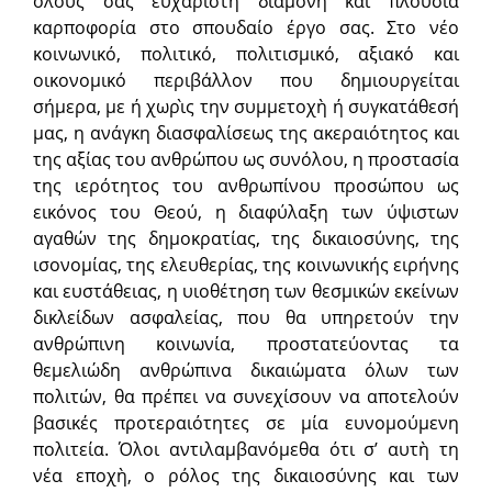
όλους σας ευχάριστη διαμονή και πλούσια
καρποφορία στο σπουδαίο έργο σας. Στο νέο
κοινωνικό, πολιτικό, πολιτισμικό, αξιακό και
οικονομικό περιβάλλον που δημιουργείται
σήμερα, με ή χωρὶς την συμμετοχὴ ή συγκατάθεσή
μας, η ανάγκη διασφαλίσεως της ακεραιότητος και
της αξίας του ανθρώπου ως συνόλου, η προστασία
της ιερότητος του ανθρωπίνου προσώπου ως
εικόνος του Θεού, η διαφύλαξη των ύψιστων
αγαθών της δημοκρατίας, της δικαιοσύνης, της
ισονομίας, της ελευθερίας, της κοινωνικής ειρήνης
και ευστάθειας, η υιοθέτηση των θεσμικών εκείνων
δικλείδων ασφαλείας, που θα υπηρετούν την
ανθρώπινη κοινωνία, προστατεύοντας τα
θεμελιώδη ανθρώπινα δικαιώματα όλων των
πολιτών, θα πρέπει να συνεχίσουν να αποτελούν
βασικές προτεραιότητες σε μία ευνομούμενη
πολιτεία. Όλοι αντιλαμβανόμεθα ότι σ’ αυτὴ τη
νέα εποχὴ, ο ρόλος της δικαιοσύνης και των