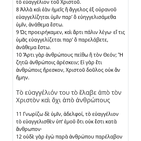
τὸ εὐαγγέλιον τοῦ Χριστοῦ.
8 Ἀλλὰ καὶ ἐὰν ἡμεῖς ἢ ἄγγελος ἐξ οὐρανοῦ
εὐαγγελίζηται ὑμῖν παρ’ ὃ εὐηγγελισάμεθα
ὑμῖν, ἀνάθεμα ἔστω.
9 Ὡς προειρήκαμεν, καὶ ἄρτι πάλιν λέγω· εἴ τις
ὑμᾶς εὐαγγελίζεται παρ’ ὃ παρελάβετε,
ἀνάθεμα ἔστω.
10 Ἄρτι γὰρ ἀνθρώπους πείθω ἢ τὸν Θεόν; Ἢ
ζητῶ ἀνθρώποις ἀρέσκειν; Εἰ γὰρ ἔτι
ἀνθρώποις ἤρεσκον, Χριστοῦ δοῦλος οὐκ ἂν
ἤμην.
Τὸ εὐαγγέλιόν του τὸ ἔλαβε ἀπὸ τὸν
Χριστὸν καὶ ὄχι ἀπὸ ἀνθρώπους
11 Γνωρίζω δὲ ὑμῖν, ἀδελφοί, τὸ εὐαγγέλιον
τὸ εὐαγγελισθὲν ὑπ’ ἐμοῦ ὅτι οὐκ ἔστι κατὰ
ἄνθρωπον·
12 οὐδὲ γὰρ ἐγὼ παρὰ ἀνθρώπου παρέλαβον