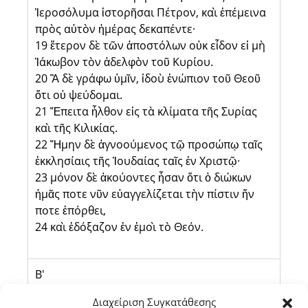
Ἱεροσόλυμα ἱστορῆσαι Πέτρον, καὶ ἐπέμεινα
πρὸς αὐτὸν ἡμέρας δεκαπέντε·
19 ἕτερον δὲ τῶν ἀποστόλων οὐκ εἶδον εἰ μὴ
Ἰάκωβον τὸν ἀδελφὸν τοῦ Κυρίου.
20 Ἃ δὲ γράφω ὑμῖν, ἰδοὺ ἐνώπιον τοῦ Θεοῦ
ὅτι οὐ ψεύδομαι.
21 Ἔπειτα ἦλθον εἰς τὰ κλίματα τῆς Συρίας
καὶ τῆς Κιλικίας.
22 Ἤμην δὲ ἀγνοούμενος τῷ προσώπῳ ταῖς
ἐκκλησίαις τῆς Ἰουδαίας ταῖς ἐν Χριστῷ·
23 μόνον δὲ ἀκούοντες ἦσαν ὅτι ὁ διώκων
ἡμᾶς ποτε νῦν εὐαγγελίζεται τὴν πίστιν ἥν
ποτε ἐπόρθει,
24 καὶ ἐδόξαζον ἐν ἐμοὶ τὸ Θεόν.
Β'
Διαχείριση Συγκατάθεσης
Γ'