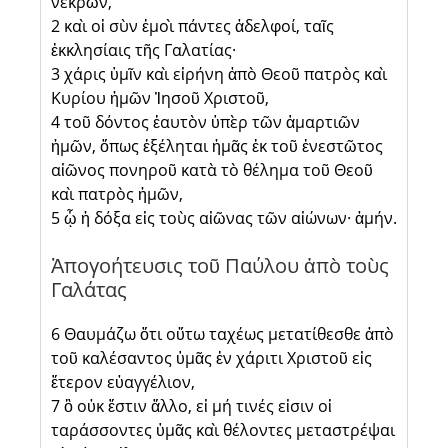
νεκρῶν,
2 καὶ οἱ σὺν ἐμοὶ πάντες ἀδελφοί, ταῖς
ἐκκλησίαις τῆς Γαλατίας·
3 χάρις ὑμῖν καὶ εἰρήνη ἀπὸ Θεοῦ πατρὸς καὶ
Κυρίου ἡμῶν Ἰησοῦ Χριστοῦ,
4 τοῦ δόντος ἑαυτὸν ὑπὲρ τῶν ἁμαρτιῶν
ἡμῶν, ὅπως ἐξέληται ἡμᾶς ἐκ τοῦ ἐνεστῶτος
αἰῶνος πονηροῦ κατὰ τὸ θέλημα τοῦ Θεοῦ
καὶ πατρὸς ἡμῶν,
5 ᾧ ἡ δόξα εἰς τοὺς αἰῶνας τῶν αἰώνων· ἀμήν.
Ἀπογοήτευσις τοῦ Παύλου ἀπὸ τοὺς
Γαλάτας
6 Θαυμάζω ὅτι οὕτω ταχέως μετατίθεσθε ἀπὸ
τοῦ καλέσαντος ὑμᾶς ἐν χάριτι Χριστοῦ εἰς
ἕτερον εὐαγγέλιον,
7 ὃ οὐκ ἔστιν ἄλλο, εἰ μή τινές εἰσιν οἱ
ταράσσοντες ὑμᾶς καὶ θέλοντες μεταστρέψαι