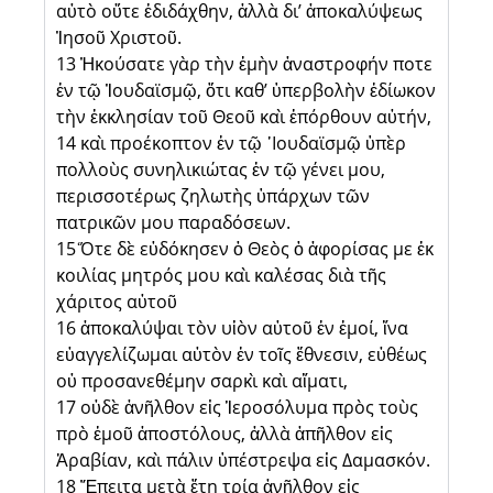
αὐτὸ οὔτε ἐδιδάχθην, ἀλλὰ δι’ ἀποκαλύψεως
Ἰησοῦ Χριστοῦ.
13 Ἠκούσατε γὰρ τὴν ἐμὴν ἀναστροφήν ποτε
ἐν τῷ Ἰουδαϊσμῷ, ὅτι καθ’ ὑπερβολὴν ἐδίωκον
τὴν ἐκκλησίαν τοῦ Θεοῦ καὶ ἐπόρθουν αὐτήν,
14 καὶ προέκοπτον ἐν τῷ ᾿Ιουδαϊσμῷ ὑπὲρ
πολλοὺς συνηλικιώτας ἐν τῷ γένει μου,
περισσοτέρως ζηλωτὴς ὑπάρχων τῶν
πατρικῶν μου παραδόσεων.
15 Ὅτε δὲ εὐδόκησεν ὁ Θεὸς ὁ ἀφορίσας με ἐκ
κοιλίας μητρός μου καὶ καλέσας διὰ τῆς
χάριτος αὐτοῦ
16 ἀποκαλύψαι τὸν υἱὸν αὐτοῦ ἐν ἐμοί, ἵνα
εὐαγγελίζωμαι αὐτὸν ἐν τοῖς ἔθνεσιν, εὐθέως
οὐ προσανεθέμην σαρκὶ καὶ αἵματι,
17 οὐδὲ ἀνῆλθον εἰς Ἱεροσόλυμα πρὸς τοὺς
πρὸ ἐμοῦ ἀποστόλους, ἀλλὰ ἀπῆλθον εἰς
Ἀραβίαν, καὶ πάλιν ὑπέστρεψα εἰς Δαμασκόν.
18 Ἔπειτα μετὰ ἔτη τρία ἀνῆλθον εἰς