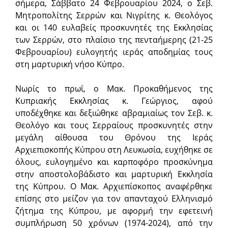
σήμερα, Σάββατο 24 Φεβρουαρίου 2024, ο Σεβ.
Μητροπολίτης Σερρών και Νιγρίτης κ. Θεολόγος
και οι 140 ευλαβείς προσκυνητές της Εκκλησίας
των Σερρών, στο πλαίσιο της πενταήμερης (21-25
Φεβρουαρίου) ευλογητής ιεράς αποδημίας τους
στη μαρτυρική νήσο Κύπρο.
Νωρίς το πρωΐ, ο Μακ. Προκαθήμενος της
Κυπριακής Εκκλησίας κ. Γεώργιος, αφού
υποδέχθηκε και δεξιώθηκε αβραμιαίως τον Σεβ. κ.
Θεολόγο και τους Σερραίους προσκυνητές στην
μεγάλη αίθουσα του Θρόνου της Ιεράς
Αρχιεπισκοπής Κύπρου στη Λευκωσία, ευχήθηκε σε
όλους, ευλογημένο και καρποφόρο προσκύνημα
στην αποστολοβάδιστο και μαρτυρική Εκκλησία
της Κύπρου. Ο Μακ. Αρχιεπίσκοπος αναφέρθηκε
επίσης στο μείζον για τον απανταχού Ελληνισμό
ζήτημα της Κύπρου, με αφορμή την εφετεινή
συμπλήρωση 50 χρόνων (1974-2024), από την