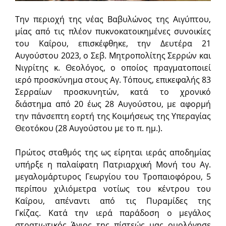
Την περιοχή της νέας Βαβυλώνος της Αιγύπτου,
μίας από τις πλέον πυκνοκατοικημένες συνοικίες
του Καΐρου, επισκέφθηκε, την Δευτέρα 21
Αυγούστου 2023, ο Σεβ. Μητροπολίτης Σερρών και
Νιγρίτης κ. Θεολόγος, ο οποίος πραγματοποιεί
ιερό προσκύνημα στους Αγ. Τόπους, επικεφαλής 83
Σερραίων προσκυνητών, κατά το χρονικό
διάστημα από 20 έως 28 Αυγούστου, με αφορμή
την πάνσεπτη εορτή της Κοιμήσεως της Υπεραγίας
Θεοτόκου (28 Αυγούστου με το π. ημ.).
Πρώτος σταθμός της ως είρηται ιεράς αποδημίας
υπήρξε η παλαίφατη Πατριαρχική Μονή του Αγ.
μεγαλομάρτυρος Γεωργίου του Τροπαιοφόρου, 5
περίπου χιλιόμετρα νοτίως του κέντρου του
Καΐρου, απέναντι από τις Πυραμίδες της
Γκίζας. Κατά την ιερά παράδοση ο μεγάλος
στρατιωτικός Άγιος της πίστεώς μας ομολόγησε