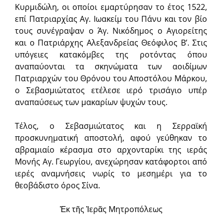
Κυρμιδώλη, οι οποίοι εμαρτύρησαν το έτος 1522,
επί Πατριαρχίας Αγ. Ιωακείμ του Πάνυ και τον βίο
τους συνέγραψαν ο Άγ. Νικόδημος ο Αγιορείτης
και ο Πατριάρχης Αλεξανδρείας Θεόφιλος Β’. Στις
υπόγειες κατακόμβες της ροτόντας όπου
αναπαύονται τα σκηνώματα των αοιδίμων
Πατριαρχών του Θρόνου του Αποστόλου Μάρκου,
ο Σεβασμιώτατος ετέλεσε ιερό τρισάγιο υπέρ
αναπαύσεως των μακαρίων ψυχών τους.
Τέλος, ο Σεβασμιώτατος και η Σερραϊκή
προσκυνηματική αποστολή, αφού γεύθηκαν το
αβραμιαίο κέρασμα στο αρχονταρίκι της ιεράς
Μονής Αγ. Γεωργίου, ανεχώρησαν κατάφορτοι από
ιερές αναμνήσεις νωρίς το μεσημέρι για το
θεοβάδιστο όρος Σίνα.
Ἐκ τῆς Ἱερᾶς Μητροπόλεως