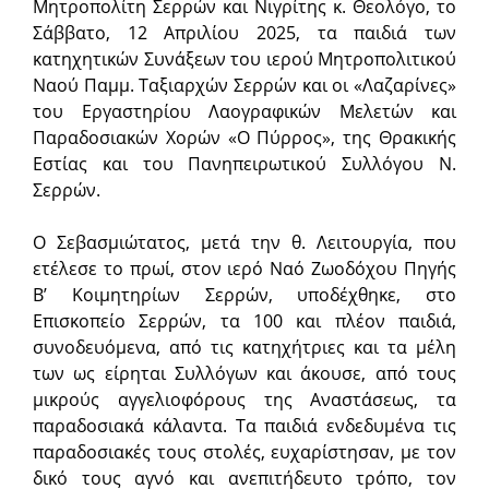
Μητροπολίτη Σερρών και Νιγρίτης κ. Θεολόγο, το
Σάββατο, 12 Απριλίου 2025, τα παιδιά των
κατηχητικών Συνάξεων του ιερού Μητροπολιτικού
Ναού Παμμ. Ταξιαρχών Σερρών και οι «Λαζαρίνες»
του Εργαστηρίου Λαογραφικών Μελετών και
Παραδοσιακών Χορών «Ο Πύρρος», της Θρακικής
Εστίας και του Πανηπειρωτικού Συλλόγου Ν.
Σερρών.
Ο Σεβασμιώτατος, μετά την θ. Λειτουργία, που
ετέλεσε το πρωί, στον ιερό Ναό Ζωοδόχου Πηγής
Β’ Κοιμητηρίων Σερρών, υποδέχθηκε, στο
Επισκοπείο Σερρών, τα 100 και πλέον παιδιά,
συνοδευόμενα, από τις κατηχήτριες και τα μέλη
των ως είρηται Συλλόγων και άκουσε, από τους
μικρούς αγγελιοφόρους της Αναστάσεως, τα
παραδοσιακά κάλαντα. Τα παιδιά ενδεδυμένα τις
παραδοσιακές τους στολές, ευχαρίστησαν, με τον
δικό τους αγνό και ανεπιτήδευτο τρόπο, τον