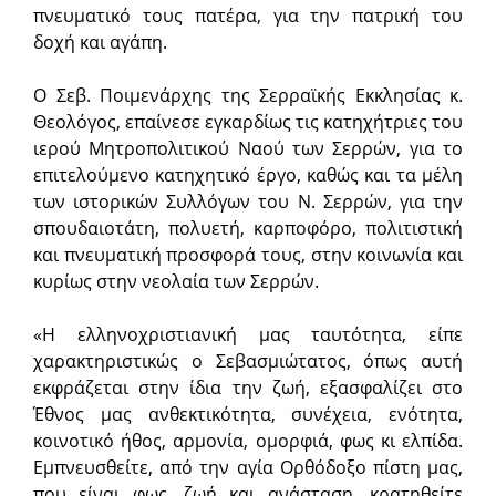
πνευματικό τους πατέρα, για την πατρική του
δοχή και αγάπη.
Ο Σεβ. Ποιμενάρχης της Σερραϊκής Εκκλησίας κ.
Θεολόγος, επαίνεσε εγκαρδίως τις κατηχήτριες του
ιερού Μητροπολιτικού Ναού των Σερρών, για το
επιτελούμενο κατηχητικό έργο, καθώς και τα μέλη
των ιστορικών Συλλόγων του Ν. Σερρών, για την
σπουδαιοτάτη, πολυετή, καρποφόρο, πολιτιστική
και πνευματική προσφορά τους, στην κοινωνία και
κυρίως στην νεολαία των Σερρών.
«Η ελληνοχριστιανική μας ταυτότητα, είπε
χαρακτηριστικώς ο Σεβασμιώτατος, όπως αυτή
εκφράζεται στην ίδια την ζωή, εξασφαλίζει στο
Έθνος μας ανθεκτικότητα, συνέχεια, ενότητα,
κοινοτικό ήθος, αρμονία, ομορφιά, φως κι ελπίδα.
Εμπνευσθείτε, από την αγία Ορθόδοξο πίστη μας,
που είναι φως, ζωή και ανάσταση, κρατηθείτε