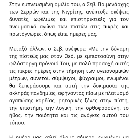
Στην εμπνευσμένη ομιλία του, ο Σεβ. Ποιμενάρχης
των Σερρών και της Νιγρίτης, ανέπτυξε σκέψεις
δυνατές, ωφέλιμες και επιστηρικτικές για τον
πνευματικό αγώνα των πιστών στις πικρές και
πρωτόγνωρες, όπως είπε, ημέρες μας.
Μεταξύ άλλων, ο Σεβ. ανέφερε: «Με την δύναμη
της πίστεώς μας στον Θεό, με εμπιστοσύνη στην
φιλόστοργη πρόνοιά Του, με πολύ προσοχή αυτές
τις πικρές ημέρες στην τήρηση των υγειονομικών
μέτρων, συνετοί, σύμψυχοι, ψύχραιμοι, ενωμένοι
θα ξεπεράσουμε και αυτή την δοκιμασία της
σκληράς πανδημίας, αφήνοντας πίσω με πλατυσμό
αγαπώσης καρδίας, ρητορικές ξένες στην πίστη,
την επιστήμη, την λογική, την ορθοφροσύνη, το
ήθος, την ποιότητα και τις ανάγκες αυτού του
τόπου.
Η ημέρα μας καλεί όλους σήμερα, ενωμένοι να