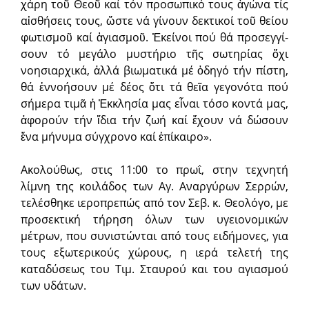
χάρη τοῦ Θεοῦ καί τόν προ­σωπικό τους ἀγώνα τίς
αἰσθήσεις τους, ὥστε νά γίνουν δεκτικοί τοῦ θείου
φωτισμοῦ καί ἁγιασμοῦ. Ἐκείνοι πού θά προσεγγί­
σουν τό μεγάλο μυ­στήριο τῆς σωτηρίας ὄχι
νοησιαρχικά, ἀλλά βιωματικά μέ ὁδηγό τήν πί­στη,
θά ἐννοήσουν μέ δέος ὅτι τά θεῖα γεγονότα πού
σήμερα τιμᾶ ἡ Ἐκκλησία μας εἶναι τόσο κοντά μας,
ἀφορούν τήν ἴδια τήν ζωή καί ἔχουν νά δώσουν
ἕνα μήνυμα σύγχρονο καί ἐπί­καιρο».
Ακολούθως, στις 11:00 το πρωΐ, στην τεχνητή
λίμνη της κοιλάδος των Αγ. Αναργύ­ρων Σερρών,
τελέσθηκε ιεροπρεπώς από τον Σεβ. κ. Θεολόγο, με
προσεκτική τήρηση όλων των υγειονομικών
μέτρων, που συνιστώνται από τους ειδήμονες, για
τους εξωτερικούς χώρους, η ιερά τελετή της
καταδύσε­ως του Τιμ. Σταυρού και του αγια­σμού
των υδάτων.