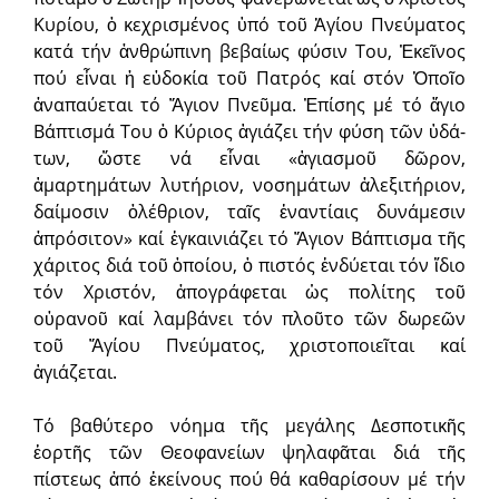
Κυρίου, ὁ κεχρισμένος ὑπό τοῦ Ἁγίου Πνεύματος
κατά τήν ἀνθρώπινη βεβαίως φύσιν Του, Ἐκεῖνος
πού εἶναι ἡ εὐδοκία τοῦ Πατρός καί στόν Ὁποῖο
ἀναπαύεται τό Ἅγιον Πνεῦμα. Ἐπίσης μέ τό ἅγιο
Βά­πτισμά Του ὁ Κύριος ἁγιάζει τήν φύση τῶν ὑδά­
των, ὥστε νά εἶναι «ἁγια­σμοῦ δῶρον,
ἁμαρτημάτων λυτήριον, νοσημάτων ἀλεξιτήρι­ον,
δαίμοσιν ὁλέθριον, ταῖς ἐναντίαις δυνάμεσιν
ἀπρόσιτον» καί ἐγκαινιάζει τό Ἅγιον Βάπτισμα τῆς
χάριτος διά τοῦ ὁποίου, ὁ πιστός ἐνδύεται τόν ἴδιο
τόν Χρι­στόν, ἀπογράφεται ὡς πολίτης τοῦ
οὐρανοῦ καί λαμβάνει τόν πλοῦτο τῶν δωρεῶν
τοῦ Ἅγίου Πνεύματος, χριστοποιεῖται καί
ἁγιάζεται.
Τό βαθύτερο νόημα τῆς μεγάλης Δεσποτικῆς
ἑορτῆς τῶν Θεοφανείων ψηλα­φᾶται διά τῆς
πίστεως ἀπό ἐκείνους πού θά καθαρίσουν μέ τήν