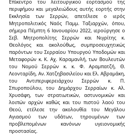
Επίκεντρο του λειτουργικού εορτασμού της
περιφήμου και μεγαλειώδους αυτής εορτής στην
Εκκλησία των Σερρών, απετέλεσε ο ιερός
Μητροπολιτικός Ναός Παμμ. Ταξιαρχών, όπου,
σήμερα Πέμπτη 6 Ιανουαρίου 2022, ιερούργησε ο
Σεβ. Μητροπολίτης Σερρών και Νιγρίτης κ.
Θεολόγος και ακολούθως, συμπροσευχητικώς
παρόντων του Σερραίου Υπουργού Υποδομών και
Μεταφορών κ. Κ. Αχ. Καραμανλή, των Βουλευτών
του Νομού Σερρών κ. κ. Φ. Αραμπατζή, Θ.
Λεονταρίδη, Αν. Χατζηβασιλείου και Ελ. Αβραμάκη,
του Αντιπεριφερειάρχου Σερρών κ. Π.
Σπυροπούλου, του Δημάρχου Σερραίων κ. Αλ.
Χρυσάφη, των στρατιωτικών, αστυνομικών και
λοιπών αρχών καθώς και του πιστού λαού του
Θεού, ετέλεσε την ακολουθία του Μεγάλου
Αγιασμού των υδάτων, τηρουμένων των
προβλεπομένων κανόνων υγειονομικής
προστασίας.