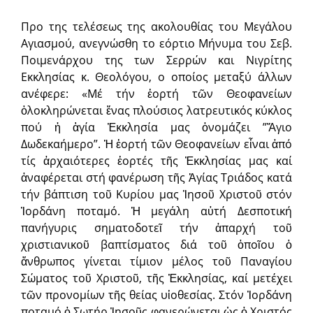
Προ της τελέσεως της ακολουθίας του Μεγάλου
Αγιασμού, ανεγνώσθη το εόρτιο Μήνυμα του Σεβ.
Ποιμενάρχου της των Σερρών και Νιγρίτης
Εκκλησίας κ. Θεολόγου, ο οποίος μεταξύ άλλων
ανέφερε: «Μέ τήν ἑορτή τῶν Θεοφανείων
ὁλοκληρώνεται ἕνας πλούσιος λα­τρευτικός κύκλος
πού ἡ ἁγία Ἐκκλησία μας ὀνομάζει ”Ἅγιο
Δωδεκαήμε­ρο”. Ἡ ἑορτή τῶν Θεοφανείων εἶναι ἀπό
τίς ἀρχαιότερες ἑορτές τῆς Ἐκ­κλησίας μας καί
ἀναφέρεται στή φανέρωση τῆς Ἁγίας Τριάδος κατά
τήν βάπτιση τοῦ Κυρίου μας Ἰησοῦ Χριστοῦ στόν
Ἰορδάνη ποταμό. Ἡ μεγάλη αὐτή Δεσποτική
πανήγυρις σηματοδοτεῖ τήν ἀπαρχή τοῦ
χριστιανικοῦ βα­πτίσματος διά τοῦ ὁποῖου ὁ
ἄνθρωπος γίνεται τίμιον μέλος τοῦ Παναγίου
Σώματος τοῦ Χριστοῦ, τῆς Ἐκκλησίας, καί μετέχει
τῶν προνομίων τῆς θεί­ας υἱοθεσίας. Στόν Ἰορδάνη
ποταμό ὁ Σωτήρ Ἰησοῦς φανερώνεται ὡς ὁ Χριστός