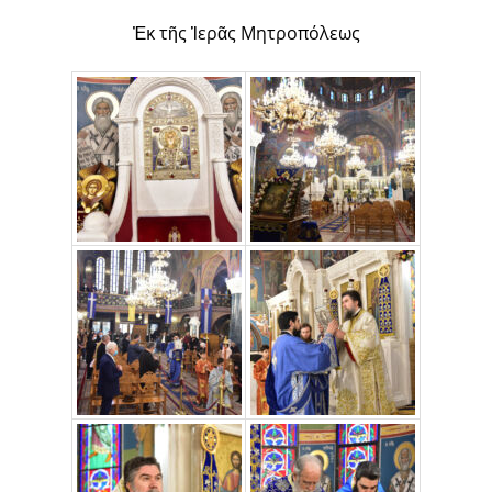
Ἐκ τῆς Ἱερᾶς Μητροπόλεως