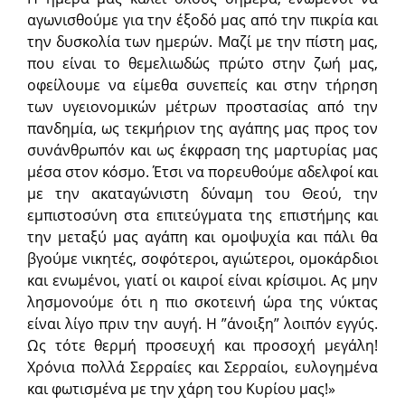
αγωνισθούμε για την έξοδό μας από την πικρία και
την δυσκολία των ημερών. Μαζί με την πίστη μας,
που είναι το θεμελιωδώς πρώτο στην ζωή μας,
οφείλουμε να είμεθα συνεπείς και στην τήρηση
των υγειονομικών μέτρων προστασίας από την
πανδημία, ως τεκμήριον της αγάπης μας προς τον
συνάνθρωπόν και ως έκφραση της μαρτυρίας μας
μέσα στον κόσμο. Έτσι να πορευθούμε αδελφοί και
με την ακαταγώνιστη δύναμη του Θεού, την
εμπιστοσύνη στα επιτεύγματα της επιστήμης και
την μεταξύ μας αγάπη και ομοψυχία και πάλι θα
βγούμε νικητές, σοφότεροι, αγιώτεροι, ομοκάρδιοι
και ενωμένοι, γιατί οι καιροί είναι κρίσιμοι. Ας μην
λησμονούμε ότι η πιο σκοτεινή ώρα της νύκτας
είναι λίγο πριν την αυγή. Η ”άνοιξη” λοιπόν εγγύς.
Ως τότε θερμή προσευχή και προσοχή μεγάλη!
Χρόνια πολλά Σερραίες και Σερραίοι, ευλογημένα
και φωτισμένα με την χάρη του Κυρίου μας!»