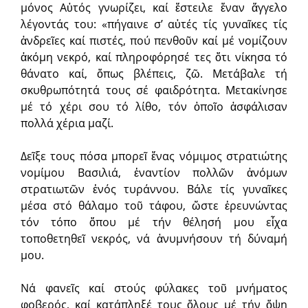
μόνος Αὐτός γνωρίζει, καί ἔστειλε ἕναν ἄγγελο
λέγοντάς του: «πήγαινε σ’ αὐτές τίς γυναῖκες τίς
ἀνδρεῖες καί πιστές, πού πενθοῦν καί μέ νομίζουν
ἀκόμη νεκρό, καί πληροφόρησέ τες ὅτι νίκησα τό
θάνατο καί, ὅπως βλέπεις, ζῶ. Μετάβαλε τή
σκυθρωπότητά τους σέ φαιδρότητα. Μετακίνησε
μέ τό χέρι σου τό λίθο, τόν ὁποῖο ἀσφάλισαν
πολλά χέρια μαζί.
Δεῖξε τους πόσα μπορεῖ ἕνας νόμιμος στρατιώτης
νομίμου Βασιλιά, ἐναντίον πολλῶν ἀνόμων
στρατιωτῶν ἑνός τυράννου. Βάλε τίς γυναῖκες
μέσα στό θάλαμο τοῦ τάφου, ὥστε ἐρευνώντας
τόν τόπο ὅπου μέ τήν θέλησή μου εἶχα
τοποθετηθεῖ νεκρός, νά ἀνυμνήσουν τή δύναμή
μου.
Νά φανεῖς καί στούς φύλακες τοῦ μνήματος
φοβερός, καί κατάπληξέ τους ὅλους μέ τήν ὄψη