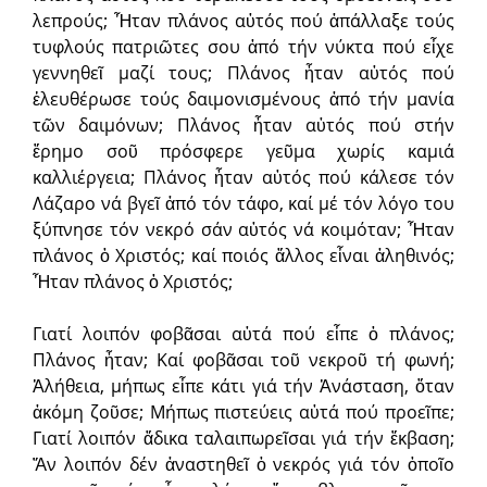
λεπρούς; Ἦταν πλάνος αὐτός πού ἀπάλλαξε τούς
τυφλούς πατριῶτες σου ἀπό τήν νύκτα πού εἶχε
γεννηθεῖ μαζί τους; Πλάνος ἦταν αὐτός πού
ἐλευθέρωσε τούς δαιμονισμένους ἀπό τήν μανία
τῶν δαιμόνων; Πλάνος ἦταν αὐτός πού στήν
ἔρημο σοῦ πρόσφερε γεῦμα χωρίς καμιά
καλλιέργεια; Πλάνος ἦταν αὐτός πού κάλεσε τόν
Λάζαρο νά βγεῖ ἀπό τόν τάφο, καί μέ τόν λόγο του
ξύπνησε τόν νεκρό σάν αὐτός νά κοιμόταν; Ἦταν
πλάνος ὁ Χριστός; καί ποιός ἄλλος εἶναι ἀληθινός;
Ἦταν πλάνος ὁ Χριστός;
Γιατί λοιπόν φοβᾶσαι αὐτά πού εἶπε ὁ πλάνος;
Πλάνος ἦταν; Καί φοβᾶσαι τοῦ νεκροῦ τή φωνή;
Ἀλήθεια, μήπως εἶπε κάτι γιά τήν Ἀνάσταση, ὅταν
ἀκόμη ζοῦσε; Μήπως πιστεύεις αὐτά πού προεῖπε;
Γιατί λοιπόν ἄδικα ταλαιπωρεῖσαι γιά τήν ἔκβαση;
Ἄν λοιπόν δέν ἀναστηθεῖ ὁ νεκρός γιά τόν ὁποῖο