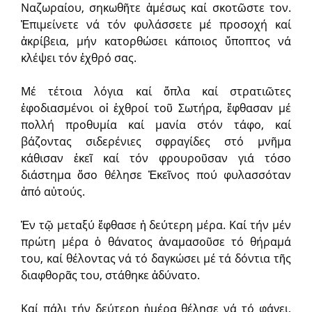
Ναζωραίου, σηκωθῆτε ἀμέσως καί σκοτῶστε τον.
Ἐπιμείνετε νά τόν φυλάσσετε μέ προσοχή καί
ἀκρίβεια, μήν κατορθώσει κάποιος ὕποπτος νά
κλέψει τόν ἐχθρό σας.
Μέ τέτοια λόγια καί ὅπλα καί στρατιῶτες
ἐφοδιασμένοι οἱ ἐχθροί τοῦ Σωτήρα, ἔφθασαν μέ
πολλή προθυμία καί μανία στόν τάφο, καί
βάζοντας σιδερένιες σφραγίδες στό μνῆμα
κάθισαν ἐκεῖ καί τόν φρουροῦσαν γιά τόσο
διάστημα ὅσο θέλησε Ἐκεῖνος πού φυλασσόταν
ἀπό αὐτούς.
Ἐν τῷ μεταξύ ἔφθασε ἡ δεύτερη μέρα. Καί τήν μέν
πρώτη μέρα ὁ θάνατος ἀναμασοῦσε τό θήραμά
του, καί θέλοντας νά τό δαγκώσει μέ τά δόντια τῆς
διαφθορᾶς του, στάθηκε ἀδύνατο.
Καί πάλι τήν δεύτερη ἡμέρα θέλησε νά τό φάγει,