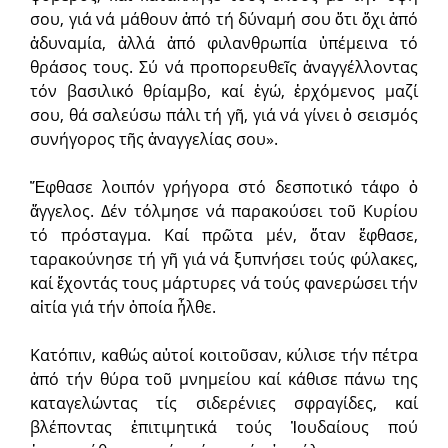
σου, γιά νά μάθουν ἀπό τή δύναμή σου ὅτι ὄχι ἀπό
ἀδυναμία, ἀλλά ἀπό φιλανθρωπία ὑπέμεινα τό
θράσος τους. Σύ νά προπορευθεῖς ἀναγγέλλοντας
τόν βασιλικό θρίαμβο, καί ἐγώ, ἐρχόμενος μαζί
σου, θά σαλεύσω πάλι τή γῆ, γιά νά γίνει ὁ σεισμός
συνήγορος τῆς ἀναγγελίας σου».
Ἔφθασε λοιπόν γρήγορα στό δεσποτικό τάφο ὁ
ἄγγελος. Δέν τόλμησε νά παρακούσει τοῦ Κυρίου
τό πρόσταγμα. Καί πρῶτα μέν, ὅταν ἔφθασε,
ταρακούνησε τή γῆ γιά νά ξυπνήσει τούς φύλακες,
καί ἔχοντάς τους μάρτυρες νά τούς φανερώσει τήν
αἰτία γιά τήν ὁποία ἦλθε.
Κατόπιν, καθώς αὐτοί κοιτοῦσαν, κύλισε τήν πέτρα
ἀπό τήν θύρα τοῦ μνημείου καί κάθισε πάνω της
καταγελώντας τίς σιδερένιες σφραγίδες, καί
βλέποντας ἐπιτιμητικά τούς Ἰουδαίους πού