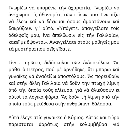
Γνωρίζω νά ὑπομένω τήν ἀχαριστία. Γνωρίζω νά
ἀνέχωμαι τίς ἀδυναμίες τῶν φίλων μου. Γνωρίζω
νά ἐλεῶ καί νά δέχωμαι ὅσους ἁμαρτάνουν καί
δακρύζουν γι’ αὐτό. «Ὑπάγετε, ἀπαγγείλατε τοῖς
ἀδελφοῖς μου, ἵνα ἀπέλθωσιν εἰς τήν Γαλιλαίαν,
κακεῖ με ὄψονται». Ἀναγγείλατε στούς μαθητές μου
τά μυστήρια πού σεῖς εἴδατε.
Γίνετε πρῶτες διδάσκαλοι τῶν διδασκάλων. Ἄς
μάθει ὁ Πέτρος, πού μέ ἀρνήθηκε, ὅτι μπορῶ καί
γυναῖκες νά ἀναδείξω ἀποστόλους. Ἄς πορευθοῦν
καί στήν ἄλλη Γαλιλαία νά δοῦν τήν πτωχή λίμνη
ἀπό τήν ὁποία τούς ἁλίευσα, γιά νά ἁλιεύσουν κι
αὐτοί τά λογικά ψάρια. Ἄς δοῦν τή λίμνη ἀπό τήν
ὁποία τούς μετέθεσα στήν ἀνθρώπινη θάλασσα.
Αὐτά ἔλεγε στίς γυναῖκες ὁ Κύριος. Αὐτός καί τώρα
παρίσταται ἀοράτως στήν κολυμβήθρα γιά