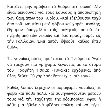
Κοιτάξτε μήν κρύψετε τό θαῦμα στή σιωπή. Δέν
εἶναι ἀκίνδυνος γιά τούς δούλους ἡ ἀποσιώπηση
τῶν θαυμάτων τοῦ Κυρίου. «Καί ἐξελθοῦσαι ταχύ
ἀπό τοῦ μνημείου μετά φόβου καί χαρᾶς μεγάλης,
ἔδραμον ἀπαγγεῖλαι τοῖς μαθηταῖς αὐτοῦ ὅτι
ἠγέρθη ἀπό τῶν νεκρῶν καί ἰδού προάγει ὑμᾶς εἰς
τήν Γαλιλαίαν. Ἐκεῖ αὐτόν ὄψεσθε, καθώς εἶπεν
ὑμῖν».
Τίς γυναῖκες αὐτές προέτρεπε τό Πνεῦμα τό Ἅγιο
νά τρέχουν πιό γρήγορα, λέγοντας μέ τό στόμα
τοῦ Προφήτη Ἠσαΐα: «Γυναῖκες ἐρχόμεναι ἀπό
θέας, δεῦτε. Οὐ γάρ λαός ἔστιν ἔχων σύνεσιν».
Καθώς λοιπόν ἔτρεχαν οἱ μυροφόρες γυναῖκες μέ
φόβο καί πόθο πολύ, καί συνηγωνίζονταν μεταξύ
τους γιά τήν ταχύτητα τῆς ὁδοιπορίας, ἀφοῦ ἡ
κάθε μιά ἤθελε νά φθάσει πρώτη καί νά φέρει