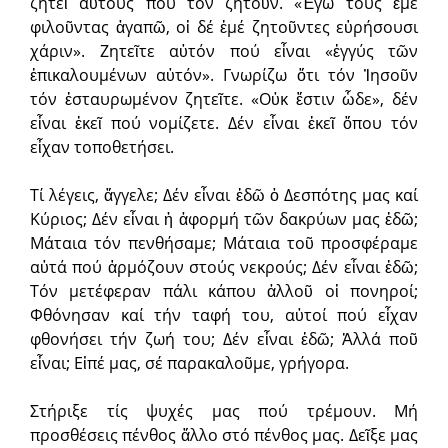
ζητεῖ αὐτούς πού τόν ζητοῦν. «Ἐγώ τούς ἐμέ
φιλοῦντας ἀγαπῶ, οἱ δέ ἐμέ ζητοῦντες εὑρήσουσι
χάριν». Ζητεῖτε αὐτόν πού εἶναι «ἐγγύς τῶν
ἐπικαλουμένων αὐτόν». Γνωρίζω ὅτι τόν Ἰησοῦν
τόν ἐσταυρωμένον ζητεῖτε. «Οὐκ ἔστιν ὧδε», δέν
εἶναι ἐκεῖ πού νομίζετε. Δέν εἶναι ἐκεῖ ὅπου τόν
εἶχαν τοποθετήσει.
Τί λέγεις, ἄγγελε; Δέν εἶναι ἐδῶ ὁ Δεσπότης μας καί
Κύριος; Δέν εἶναι ἡ ἀφορμή τῶν δακρύων μας ἐδῶ;
Μάταια τόν πενθήσαμε; Μάταια τοῦ προσφέραμε
αὐτά πού ἁρμόζουν στούς νεκρούς; Δέν εἶναι ἐδῶ;
Τόν μετέφεραν πάλι κάπου ἀλλοῦ οἱ πονηροί;
Φθόνησαν καί τήν ταφή του, αὐτοί πού εἶχαν
φθονήσει τήν ζωή του; Δέν εἶναι ἐδῶ; Ἀλλά ποῦ
εἶναι; Εἰπέ μας, σέ παρακαλοῦμε, γρήγορα.
Στήριξε τίς ψυχές μας πού τρέμουν. Μή
προσθέσεις πένθος ἄλλο στό πένθος μας. Δεῖξε μας