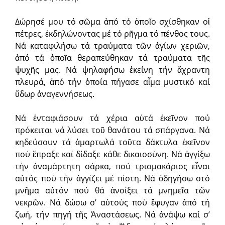
Δώρησέ μου τό σῶμα ἀπό τό ὁποῖο σχίσθηκαν οἱ
πέτρες, ἐκδηλώνοντας μέ τό ρῆγμα τό πένθος τους.
Νά καταφιλήσω τά τραύματα τῶν ἁγίων χεριῶν,
ἀπό τά ὁποῖα θεραπεύθηκαν τά τραύματα τῆς
ψυχῆς μας. Νά ψηλαφήσω ἐκείνη τήν ἄχραντη
πλευρά, ἀπό τήν ὁποία πήγασε αἷμα μυστικό καί
ὕδωρ ἀναγεννήσεως.
Νά ἐνταφιάσουν τά χέρια αὐτά ἐκεῖνον πού
πρόκειται νά λύσει τοῦ θανάτου τά σπάργανα. Νά
κηδεύσουν τά ἁμαρτωλά τοῦτα δάκτυλα ἐκεῖνον
πού ἔπραξε καί δίδαξε κάθε δικαιοσύνη. Νά ἀγγίξω
τήν ἀναμάρτητη σάρκα, πού τρισμακάριος εἶναι
αὐτός πού τήν ἀγγίζει μέ πίστη. Νά ὁδηγήσω στό
μνῆμα αὐτόν πού θά ἀνοίξει τά μνημεῖα τῶν
νεκρῶν. Νά δώσω σ’ αὐτούς πού ἔφυγαν ἀπό τή
ζωή, τήν πηγή τῆς Ἀναστάσεως. Νά ἀνάψω καί σ’