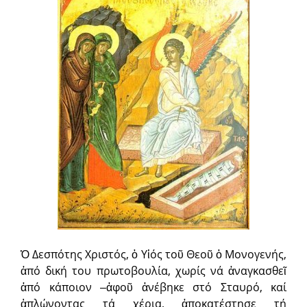
Ὁ Δεσπότης Χριστός, ὁ Υἱός τοῦ Θεοῦ ὁ Μονογενής,
ἀπό δική του πρωτοβουλία, χωρίς νά ἀναγκασθεῖ
ἀπό κάποιον ‒ἀφοῦ ἀνέβηκε στό Σταυρό, καί
ἁπλώνοντας τά χέρια, ἀποκατέστησε τή