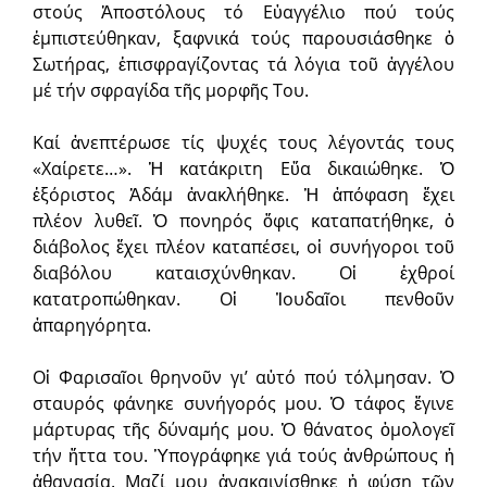
στούς Ἀποστόλους τό Εὐαγγέλιο πού τούς
ἐμπιστεύθηκαν, ξαφνικά τούς παρουσιάσθηκε ὁ
Σωτήρας, ἐπισφραγίζοντας τά λόγια τοῦ ἀγγέλου
μέ τήν σφραγίδα τῆς μορφῆς Του.
Καί ἀνεπτέρωσε τίς ψυχές τους λέγοντάς τους
«Χαίρετε…». Ἡ κατάκριτη Εὔα δικαιώθηκε. Ὁ
ἐξόριστος Ἀδάμ ἀνακλήθηκε. Ἡ ἀπόφαση ἔχει
πλέον λυθεῖ. Ὁ πονηρός ὄφις καταπατήθηκε, ὁ
διάβολος ἔχει πλέον καταπέσει, οἱ συνήγοροι τοῦ
διαβόλου καταισχύνθηκαν. Οἱ ἐχθροί
κατατροπώθηκαν. Οἱ Ἰουδαῖοι πενθοῦν
ἀπαρηγόρητα.
Οἱ Φαρισαῖοι θρηνοῦν γι’ αὐτό πού τόλμησαν. Ὁ
σταυρός φάνηκε συνήγορός μου. Ὁ τάφος ἔγινε
μάρτυρας τῆς δύναμής μου. Ὁ θάνατος ὁμολογεῖ
τήν ἥττα του. Ὑπογράφηκε γιά τούς ἀνθρώπους ἡ
ἀθανασία. Μαζί μου ἀνακαινίσθηκε ἡ φύση τῶν