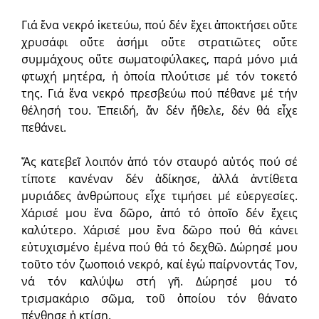
Γιά ἕνα νεκρό ἱκετεύω, πού δέν ἔχει ἀποκτήσει οὔτε
χρυσάφι οὔτε ἀσήμι οὔτε στρατιῶτες οὔτε
συμμάχους οὔτε σωματοφύλακες, παρά μόνο μιά
φτωχή μητέρα, ἡ ὁποία πλούτισε μέ τόν τοκετό
της. Γιά ἕνα νεκρό πρεσβεύω πού πέθανε μέ τήν
θέλησή του. Ἐπειδή, ἄν δέν ἤθελε, δέν θά εἶχε
πεθάνει.
Ἄς κατεβεῖ λοιπόν ἀπό τόν σταυρό αὐτός πού σέ
τίποτε κανέναν δέν ἀδίκησε, ἀλλά ἀντίθετα
μυριάδες ἀνθρώπους εἶχε τιμήσει μέ εὐεργεσίες.
Χάρισέ μου ἕνα δῶρο, ἀπό τό ὁποῖο δέν ἔχεις
καλύτερο. Χάρισέ μου ἕνα δῶρο πού θά κάνει
εὐτυχισμένο ἐμένα πού θά τό δεχθῶ. Δώρησέ μου
τοῦτο τόν ζωοποιό νεκρό, καί ἐγώ παίρνοντάς Τον,
νά τόν καλύψω στή γῆ. Δώρησέ μου τό
τρισμακάριο σῶμα, τοῦ ὁποίου τόν θάνατο
πένθησε ἡ κτίση.