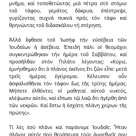
μνῆμα, καί τοποθετώντας μιά πέτρα στό στόμιο
τοῦ τάφου, γεμάτος δάκρυα, ἐπέστρεψε,
γυρίζοντας συχνά πυκνά πρός τόν τάφο καί
θρηνώντας τοῦ διδασκάλου τή στέρηση.
Ἀλλά ἔφθασε τοῦ Ἰωσήφ τήν εὐσέβεια τῶν
Ἰουδαίων ἡ ἀσέβεια. Ἐπειδή πάλι οἱ θεομάχοι
συγκεντρώθηκαν τήν ἡμέρα τοῦ Σαββάτου, καί
προσῆλθαν στόν Πιλάτο λέγοντας: «Κύριε,
ἐμνήσθημεν ὅτι ὁ πλάνος ἐκεῖνος ἔτι ζῶν εἶπε: μετά
τρεῖς ἡμέρας ἐγείρομαι. Κέλευσον οὖν
ἀσφαλισθῆναι τόν τάφον ἕως τῆς τρίτης ἡμέρας.
Μήποτε ἐλθόντες οἱ μαθηταί αὐτοῦ νυκτός,
κλέψωσιν αὐτόν, καί εἴπωσι τῷ λαῷ ὅτι ἠγέρθη ἀπό
τῶν νεκρῶν. Καί ἔστω ἡ ἐσχάτη πλάνη χείρων τῆς
πρώτης».
Τί λές ἐσύ πλάνε καί παράνομε Ἰουδαῖε; Ἦταν
πλάνος αὐτός πού θεράπευσε τούς ὁμοεθνεῖς σου