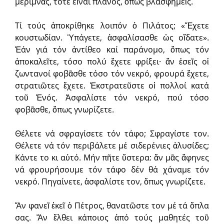
μεριμνᾶς, τότε εἶναι πλάνος, ὅπως βλασφημεῖς.
Τί τούς ἀποκρίθηκε λοιπόν ὁ Πιλάτος; «Ἔχετε
κουστωδίαν. Ὑπάγετε, ἀσφαλίσασθε ὡς οἴδατε».
Ἐάν γιά τόν ἀντίθεο καί παράνομο, ὅπως τόν
ἀποκαλεῖτε, τόσο πολύ ἔχετε φρίξει· ἄν ἐσεῖς οἱ
ζωντανοί φοβᾶσθε τόσο τόν νεκρό, φρουρά ἔχετε,
στρατιῶτες ἔχετε. Ἐκστρατεῦστε οἱ πολλοί κατά
τοῦ Ἑνός. Ἀσφαλίστε τόν νεκρό, πού τόσο
φοβᾶσθε, ὅπως γνωρίζετε.
Θέλετε νά σφραγίσετε τόν τάφο; Σφραγίστε τον.
Θέλετε νά τόν περιβάλετε μέ σιδερένιες ἁλυσίδες;
Κάντε το κι αὐτό. Μήν πῆτε ὕστερα: ἄν μᾶς ἄφηνες
νά φρουρήσουμε τόν τάφο δέν θά χάναμε τόν
νεκρό. Πηγαίνετε, ἀσφαλίστε τον, ὅπως γνωρίζετε.
Ἄν φανεῖ ἐκεῖ ὁ Πέτρος, θανατῶστε τον μέ τά ὅπλα
σας. Ἄν ἔλθει κάποιος ἀπό τούς μαθητές τοῦ