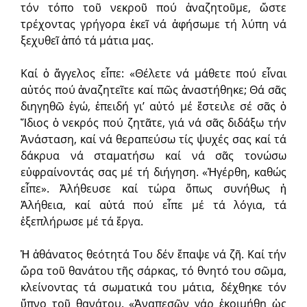
τόν τόπο τοῦ νεκροῦ πού ἀναζητοῦμε, ὥστε
τρέχοντας γρήγορα ἐκεῖ νά ἀφήσωμε τή λύπη νά
ξεχυθεῖ ἀπό τά μάτια μας.
Καί ὁ ἄγγελος εἶπε: «Θέλετε νά μάθετε πού εἶναι
αὐτός πού ἀναζητεῖτε καί πῶς ἀναστήθηκε; Θά σᾶς
διηγηθῶ ἐγώ, ἐπειδή γι’ αὐτό μέ ἔστειλε σέ σᾶς ὁ
Ἴδιος ὁ νεκρός πού ζητᾶτε, γιά νά σᾶς διδάξω τήν
Ἀνάσταση, καί νά θεραπεύσω τίς ψυχές σας καί τά
δάκρυα νά σταματήσω καί νά σᾶς τονώσω
εὐφραίνοντάς σας μέ τή διήγηση. «Ἠγέρθη, καθώς
εἶπε». Ἀλήθευσε καί τώρα ὅπως συνήθως ἡ
Ἀλήθεια, καί αὐτά πού εἶπε μέ τά λόγια, τά
ἐξεπλήρωσε μέ τά ἔργα.
Ἡ ἀθάνατος θεότητά Του δέν ἔπαψε νά ζῆ. Καί τήν
ὥρα τοῦ θανάτου τῆς σάρκας, τό θνητό του σῶμα,
κλείνοντας τά σωματικά του μάτια, δέχθηκε τόν
ὕπνο τοῦ θανάτου. «Ἀναπεσῶν γάρ ἐκοιμήθη ὡς