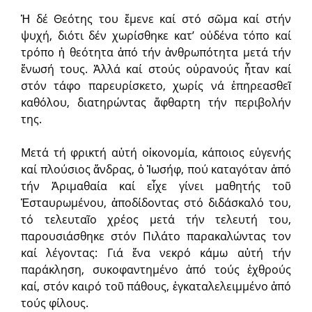
Ἡ δέ Θεότης του ἔμενε καί στό σῶμα καί στήν
ψυχή, διότι δέν χωρίσθηκε κατ’ οὐδένα τόπο καί
τρόπο ἡ θεότητα ἀπό τήν ἀνθρωπότητα μετά τήν
ἕνωσή τους. Ἀλλά καί στούς οὐρανούς ἦταν καί
στόν τάφο παρευρίσκετο, χωρίς νά ἐπηρεασθεῖ
καθόλου, διατηρώντας ἄφθαρτη τήν περιβολήν
της.
Μετά τή φρικτή αὐτή οἰκονομία, κάποιος εὐγενής
καί πλούσιος ἄνδρας, ὁ Ἰωσήφ, πού καταγόταν ἀπό
τήν Ἀριμαθαία καί εἶχε γίνει μαθητής τοῦ
Ἐσταυρωμένου, ἀποδίδοντας στό διδάσκαλό του,
τό τελευταῖο χρέος μετά τήν τελευτή του,
παρουσιάσθηκε στόν Πιλάτο παρακαλώντας τον
καί λέγοντας: Γιά ἕνα νεκρό κάμω αὐτή τήν
παράκληση, συκοφαντημένο ἀπό τούς ἐχθρούς
καί, στόν καιρό τοῦ πάθους, ἐγκαταλελειμμένο ἀπό
τούς φίλους.