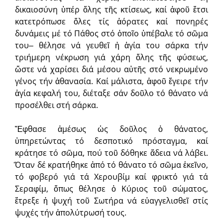
δικαιοσύνη ὑπέρ ὅλης τῆς κτίσεως, καί ἀφοῦ ἔτσι
κατετρόπωσε ὅλες τίς ἀόρατες καί πονηρές
δυνάμεις μέ τό Πάθος στό ὁποῖο ὑπέβαλε τό σῶμα
του‒ θέλησε νά γευθεῖ ἡ ἁγία του σάρκα τήν
τριήμερη νέκρωση γιά χάρη ὅλης τῆς φύσεως,
ὥστε νά χαρίσει διά μέσου αὐτῆς στό νεκρωμένο
γένος τήν ἀθανασία. Καί μάλιστα, ἀφοῦ ἔγειρε τήν
ἁγία κεφαλή του, διέταξε σάν δοῦλο τό θάνατο νά
προσέλθει στή σάρκα.
Ἔφθασε ἀμέσως ὡς δοῦλος ὁ θάνατος,
ὑπηρετώντας τό δεσποτικό πρόσταγμα, καί
κράτησε τό σῶμα, πού τοῦ δόθηκε ἄδεια νά λάβει.
Ὅταν δέ κρατήθηκε ἀπό τό θάνατο τό σῶμα ἐκεῖνο,
τό φοβερό γιά τά Χερουβίμ καί φρικτό γιά τά
Σεραφίμ, ὅπως θέλησε ὁ Κύριος τοῦ σώματος,
ἔτρεξε ἡ ψυχή τοῦ Σωτήρα νά εὐαγγελισθεῖ στίς
ψυχές τήν ἀπολύτρωσή τους.