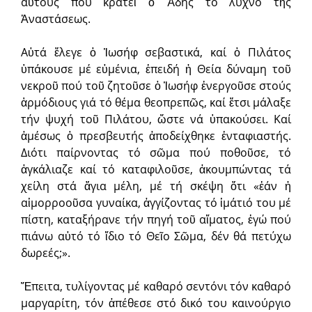
αὐτούς πού κρατεῖ ὁ Ἅδης τό λύχνο τῆς
Ἀναστάσεως.
Αὐτά ἔλεγε ὁ Ἰωσήφ σεβαστικά, καί ὁ Πιλάτος
ὑπάκουσε μέ εὐμένια, ἐπειδή ἡ Θεία δύναμη τοῦ
νεκροῦ πού τοῦ ζητοῦσε ὁ Ἰωσήφ ἐνεργοῦσε στούς
ἁρμόδιους γιά τό θέμα θεοπρεπῶς, καί ἔτσι μάλαξε
τήν ψυχή τοῦ Πιλάτου, ὥστε νά ὑπακούσει. Καί
ἀμέσως ὁ πρεσβευτής ἀποδείχθηκε ἐνταφιαστής.
Διότι παίρνοντας τό σῶμα πού ποθοῦσε, τό
ἀγκάλιαζε καί τό καταφιλοῦσε, ἀκουμπώντας τά
χείλη στά ἅγια μέλη, μέ τή σκέψη ὅτι «ἐάν ἡ
αἱμορροοῦσα γυναίκα, ἀγγίζοντας τό ἱμάτιό του μέ
πίστη, καταξήρανε τήν πηγή τοῦ αἵματος, ἐγώ πού
πιάνω αὐτό τό ἴδιο τό Θεῖο Σῶμα, δέν θά πετύχω
δωρεές;».
Ἔπειτα, τυλίγοντας μέ καθαρό σεντόνι τόν καθαρό
μαργαρίτη, τόν ἀπέθεσε στό δικό του καινούργιο