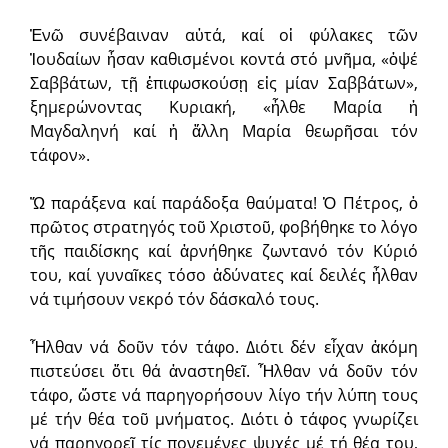
Ἐνῶ συνέβαιναν αὐτά, καί οἱ φύλακες τῶν
Ἰουδαίων ἦσαν καθισμένοι κοντά στό μνῆμα, «ὀψέ
Σαββάτων, τῇ ἐπιφωσκούσῃ εἰς μίαν Σαββάτων»,
ξημερώνοντας Κυριακή, «ἦλθε Μαρία ἡ
Μαγδαληνή καί ἡ ἄλλη Μαρία θεωρῆσαι τόν
τάφον».
Ὤ παράξενα καί παράδοξα θαύματα! Ὁ Πέτρος, ὁ
πρῶτος στρατηγός τοῦ Χριστοῦ, φοβήθηκε το λόγο
τῆς παιδίσκης καί ἀρνήθηκε ζωντανό τόν Κύριό
του, καί γυναῖκες τόσο ἀδύνατες καί δειλές ἦλθαν
νά τιμήσουν νεκρό τόν δάσκαλό τους.
Ἦλθαν νά δοῦν τόν τάφο. Διότι δέν εἶχαν ἀκόμη
πιστεύσει ὅτι θά ἀναστηθεῖ. Ἦλθαν νά δοῦν τόν
τάφο, ὥστε νά παρηγορήσουν λίγο τήν λύπη τους
μέ τήν θέα τοῦ μνήματος. Διότι ὁ τάφος γνωρίζει
νά παρηγορεῖ τίς πονεμένες ψυχές μέ τή θέα του,