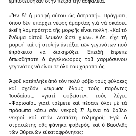
ἐμπιστεύθηκαν στήν πέτρα τήν ἀσφάλεια.
«Ἦν δέ ἡ μορφή αὐτοῦ ὡς ἀστραπή». Πράγματι,
ὅπου δέν ὑπάρχει νέφος ἁμαρτίας γιά νά σκιάσει,
ἐκεῖ ἡ λαμπρότητα τῆς μορφῆς εἶναι πολλή. «Καί τό
ἔνδυμα αὐτοῦ λευκόν ὡσεί χιών». Διότι εἶχε τή
μορφή καί τή στολήν ἀντάξια τῶν γεγονότων πού
ἐπρόκειτο νά διακηρύξει. Ἐπειδή ἔπρεπε
ὁπωσδήποτε ὁ ἀγγελιοφόρος τοῦ χαρμόσυνου
γεγονότος νά εἶναι σέ ὅλα του χαροποιός.
Ἀφοῦ κατέπληξε ἀπό τόν πολύ φόβο τούς φύλακες
καί σχεδόν νέκρωσε ὅλους τούς παρόντες
Ἰουδαίους, «γιατί φοβεῖστε», τούς λέγει,
«Φαρισαῖοι, γιατί τρέμετε καί πέσατε ὅλοι μέ τά
πρόσωπα κάτω σάν νεκροί; Σ’ ἐμένα τό δοῦλο
νεκροί καί στόν Δεσπότη τολμηροί; Ἐγώ ὁ
στρατιώτης σᾶς φάνηκα φοβερός, καί ὁ Βασιλιᾶς
τῶν Οὐρανῶν εὐκαταφρόνητος;