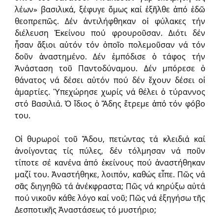
λέων» βασιλικά, ξέφυγε ὅμως καί ἐξῆλθε ἀπό ἐδῶ
θεοπρεπῶς. Δέν ἀντιλήφθηκαν οἱ φύλακες τήν
διέλευση Ἐκείνου πού φρουροῦσαν. Διότι δέν
ἦσαν ἄξιοι αὐτόν τόν ὁποῖο πολεμοῦσαν νά τόν
δοῦν ἀναστημένο. Δέν ἐμπόδισε ὁ τάφος τήν
Ἀνάσταση τοῦ Παντοδύναμου. Δέν μπόρεσε ὁ
θάνατος νά δέσει αὐτόν πού δέν ἔχουν δέσει οἱ
ἁμαρτίες. Ὑπεχώρησε χωρίς νά θέλει ὁ τύραννος
στό Βασιλιά. Ὁ ἴδιος ὁ Ἅδης ἔτρεμε ἀπό τόν φόβο
του.
Οἱ θυρωροί τοῦ Ἅδου, πετώντας τά κλειδιά καί
ἀνοίγοντας τίς πύλες, δέν τόλμησαν νά ποῦν
τίποτε σέ κανένα ἀπό ἐκείνους πού ἀναστήθηκαν
μαζί του. Ἀναστήθηκε, λοιπόν, καθώς εἶπε. Πῶς νά
σᾶς διηγηθῶ τά ἀνέκφραστα; Πῶς νά κηρύξω αὐτά
πού νικοῦν κάθε λόγο καί νοῦ; Πῶς νά ἐξηγήσω τῆς
Δεσποτικῆς Ἀναστάσεως τό μυστήριο;