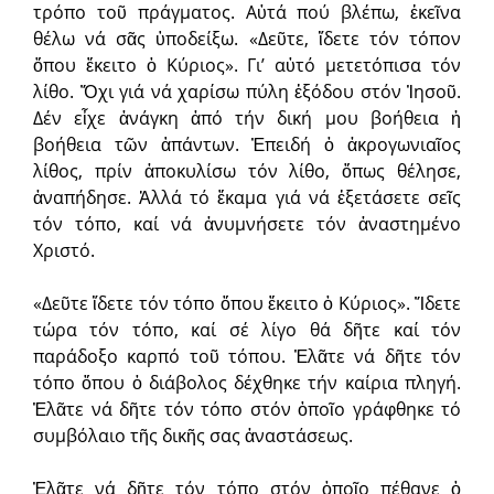
τρόπο τοῦ πράγματος. Αὐτά πού βλέπω, ἐκεῖνα
θέλω νά σᾶς ὑποδείξω. «Δεῦτε, ἴδετε τόν τόπον
ὅπου ἔκειτο ὁ Κύριος». Γι’ αὐτό μετετόπισα τόν
λίθο. Ὄχι γιά νά χαρίσω πύλη ἐξόδου στόν Ἰησοῦ.
Δέν εἶχε ἀνάγκη ἀπό τήν δική μου βοήθεια ἡ
βοήθεια τῶν ἁπάντων. Ἐπειδή ὁ ἀκρογωνιαῖος
λίθος, πρίν ἀποκυλίσω τόν λίθο, ὅπως θέλησε,
ἀναπήδησε. Ἀλλά τό ἔκαμα γιά νά ἐξετάσετε σεῖς
τόν τόπο, καί νά ἀνυμνήσετε τόν ἀναστημένο
Χριστό.
«Δεῦτε ἴδετε τόν τόπο ὅπου ἔκειτο ὁ Κύριος». Ἴδετε
τώρα τόν τόπο, καί σέ λίγο θά δῆτε καί τόν
παράδοξο καρπό τοῦ τόπου. Ἐλᾶτε νά δῆτε τόν
τόπο ὅπου ὁ διάβολος δέχθηκε τήν καίρια πληγή.
Ἐλᾶτε νά δῆτε τόν τόπο στόν ὁποῖο γράφθηκε τό
συμβόλαιο τῆς δικῆς σας ἀναστάσεως.
Ἐλᾶτε νά δῆτε τόν τόπο στόν ὁποῖο πέθανε ὁ