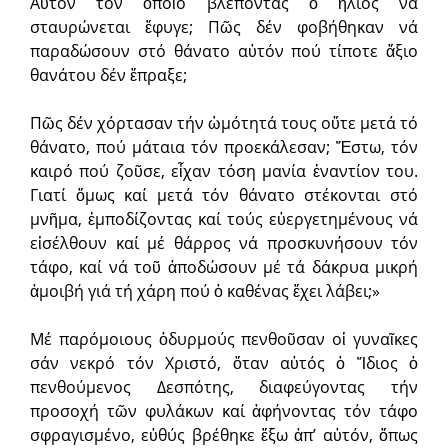
Αὐτόν τόν ὁποῖο βλέποντας ὁ ἥλιος νά
σταυρώνεται ἔφυγε; Πῶς δέν φοβήθηκαν νά
παραδώσουν στό θάνατο αὐτόν πού τίποτε ἄξιο
θανάτου δέν ἔπραξε;
Πῶς δέν χόρτασαν τήν ὠμότητά τους οὔτε μετά τό
θάνατο, πού μάταια τόν προεκάλεσαν; Ἔστω, τόν
καιρό πού ζοῦσε, εἶχαν τόση μανία ἐναντίον του.
Γιατί ὅμως καί μετά τόν θάνατο στέκονται στό
μνῆμα, ἐμποδίζοντας καί τούς εὐεργετημένους νά
εἰσέλθουν καί μέ θάρρος νά προσκυνήσουν τόν
τάφο, καί νά τοῦ ἀποδώσουν μέ τά δάκρυα μικρή
ἀμοιβή γιά τή χάρη πού ὁ καθένας ἔχει λάβει;»
Μέ παρόμοιους ὀδυρμούς πενθοῦσαν οἱ γυναῖκες
σάν νεκρό τόν Χριστό, ὅταν αὐτός ὁ Ἴδιος ὁ
πενθούμενος Δεσπότης, διαφεύγοντας τήν
προσοχή τῶν φυλάκων καί ἀφήνοντας τόν τάφο
σφραγισμένο, εὐθύς βρέθηκε ἔξω ἀπ’ αὐτόν, ὅπως