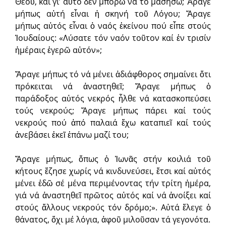
Θεοῦ, καί γι’ αὐτό δέν μπορῶ νά τό μασήσω; Ἄραγε
μήπως αὐτή εἶναι ἡ σκηνή τοῦ Λόγου; Ἄραγε
μήπως αὐτός εἶναι ὁ ναός ἐκείνου πού εἶπε στούς
Ἰουδαίους: «Λύσατε τόν ναόν τοῦτον καί ἐν τρισίν
ἡμέραις ἐγερῶ αὐτόν»;
Ἄραγε μήπως τό νά μένει ἀδιάφθορος σημαίνει ὅτι
πρόκειται νά ἀναστηθεῖ; Ἄραγε μήπως ὁ
παράδοξος αὐτός νεκρός ἦλθε νά κατασκοπεύσει
τούς νεκρούς; Ἄραγε μήπως πάρει καί τούς
νεκρούς πού ἀπό παλαιά ἔχω καταπιεῖ καί τούς
ἀνεβάσει ἐκεῖ ἐπάνω μαζί του;
Ἄραγε μήπως, ὅπως ὁ Ἰωνᾶς στήν κοιλιά τοῦ
κήτους ἔζησε χωρίς νά κινδυνεύσει, ἔτσι καί αὐτός
μένει ἐδῶ σέ μένα περιμένοντας τήν τρίτη ἡμέρα,
γιά νά ἀναστηθεῖ πρῶτος αὐτός καί νά ἀνοίξει καί
στούς ἄλλους νεκρούς τόν δρόμο;». Αὐτά ἔλεγε ὁ
θάνατος, ὄχι μέ λόγια, ἀφοῦ μιλοῦσαν τά γεγονότα.