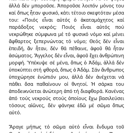
ἀλλά δέν μποροῦσε. Ἀποροῦσε λοιπόν μόνος του
καί ὅπως ἦταν φυσικό, κάτι τέτοιο σκεφτόταν μέσα
του: «Ποιός εἶναι αὐτός ὁ ἀκαταμάχητος καί
παράδοξος νεκρός; Ποιός εἶναι αὐτός πού
νεκρώθηκε σύμφωνα μέ τό φυσικό νόμο καί μένει
ἄφθαρτος ξεπερνώντας τό νόμο; Θεός δέν εἶναι
ἐπειδή, ἄν ἦταν, δέν θά πέθαινε, ἀφοῦ θά ἦταν
ἀσώματος. Ἄγγελος δέν εἶναι, ἀφοῦ ἔχει ἀνθρώπινη
μορφή. Ὑπέκυψε σέ μένα, ὅπως ὁ Ἀδάμ, ἀλλά δέν
ὑποκύπτει στή φθορά, ὅπως ὁ Ἀδάμ. Σάν ἄνθρωπος
ὑποχώρησε ἐνώπιόν μου, ἀλλά δέν ἀνέχεται νά
πάθει ὅσα παθαίνουν οἱ θνητοί. Ἡ σάρκα του
ἀποδεικνύεται ἀνώτερη ἀπό τή διαφθορά. Κανένας
ἀπό τούς νεκρούς στούς ὁποίους ἔχω βασιλεύσει
τόσους αἰῶνες, δέν φάνηκε ἐδῶ μέ σῶμα ὅπως
αὐτό.
Ἄραγε μήπως τό σῶμα αὐτό εἶναι ἔνδυμα τοῦ