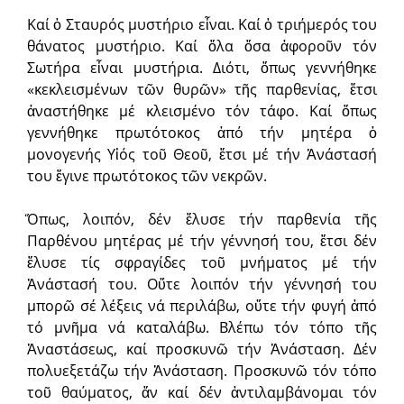
Καί ὁ Σταυρός μυστήριο εἶναι. Καί ὁ τριήμερός του
θάνατος μυστήριο. Καί ὅλα ὅσα ἀφοροῦν τόν
Σωτήρα εἶναι μυστήρια. Διότι, ὅπως γεννήθηκε
«κεκλεισμένων τῶν θυρῶν» τῆς παρθενίας, ἔτσι
ἀναστήθηκε μέ κλεισμένο τόν τάφο. Καί ὅπως
γεννήθηκε πρωτότοκος ἀπό τήν μητέρα ὁ
μονογενής Υἱός τοῦ Θεοῦ, ἔτσι μέ τήν Ἀνάστασή
του ἔγινε πρωτότοκος τῶν νεκρῶν.
Ὅπως, λοιπόν, δέν ἔλυσε τήν παρθενία τῆς
Παρθένου μητέρας μέ τήν γέννησή του, ἔτσι δέν
ἔλυσε τίς σφραγίδες τοῦ μνήματος μέ τήν
Ἀνάστασή του. Οὔτε λοιπόν τήν γέννησή του
μπορῶ σέ λέξεις νά περιλάβω, οὔτε τήν φυγή ἀπό
τό μνῆμα νά καταλάβω. Βλέπω τόν τόπο τῆς
Ἀναστάσεως, καί προσκυνῶ τήν Ἀνάσταση. Δέν
πολυεξετάζω τήν Ἀνάσταση. Προσκυνῶ τόν τόπο
τοῦ θαύματος, ἄν καί δέν ἀντιλαμβάνομαι τόν