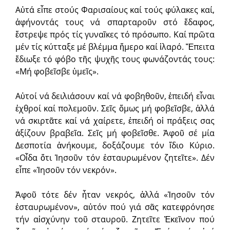
Αὐτά εἶπε στούς Φαρισαίους καί τούς φύλακες καί,
ἀφήνοντάς τους νά σπαρταροῦν στό ἔδαφος,
ἔστρεψε πρός τίς γυναῖκες τό πρόσωπο. Καί πρῶτα
μέν τίς κύτταξε μέ βλέμμα ἥμερο καί ἱλαρό. Ἔπειτα
ἔδιωξε τό φόβο τῆς ψυχῆς τους φωνάζοντάς τους:
«Μή φοβεῖσβε ὑμεῖς».
Αὐτοί νά δειλιάσουν καί νά φοβηθοῦν, ἐπειδή εἶναι
ἐχθροί καί πολεμοῦν. Σεῖς ὅμως μή φοβεῖσβε, ἀλλά
νά σκιρτᾶτε καί νά χαίρετε, ἐπειδή οἱ πράξεις σας
ἀξίζουν βραβεῖα. Σεῖς μή φοβεῖσθε. Ἀφοῦ σέ μία
Δεσποτία ἀνήκουμε, δοξάζουμε τόν ἴδιο Κύριο.
«Οἶδα ὅτι Ἰησοῦν τόν ἐσταυρωμένον ζητεῖτε». Δέν
εἶπε «Ἰησοῦν τόν νεκρόν».
Ἀφοῦ τότε δέν ἦταν νεκρός, ἀλλά «Ἰησοῦν τόν
ἐσταυρωμένον», αὐτόν πού γιά σᾶς κατεφρόνησε
τήν αἰσχύνην τοῦ σταυροῦ. Ζητεῖτε Ἐκεῖνον πού