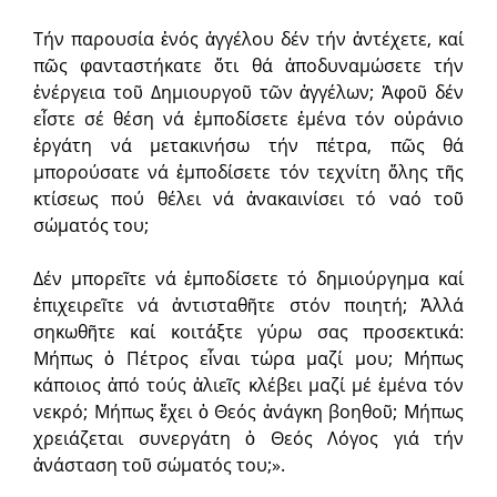
Τήν παρουσία ἑνός ἀγγέλου δέν τήν ἀντέχετε, καί
πῶς φανταστήκατε ὅτι θά ἀποδυναμώσετε τήν
ἐνέργεια τοῦ Δημιουργοῦ τῶν ἀγγέλων; Ἀφοῦ δέν
εἶστε σέ θέση νά ἐμποδίσετε ἐμένα τόν οὐράνιο
ἐργάτη νά μετακινήσω τήν πέτρα, πῶς θά
μπορούσατε νά ἐμποδίσετε τόν τεχνίτη ὅλης τῆς
κτίσεως πού θέλει νά ἀνακαινίσει τό ναό τοῦ
σώματός του;
Δέν μπορεῖτε νά ἐμποδίσετε τό δημιούργημα καί
ἐπιχειρεῖτε νά ἀντισταθῆτε στόν ποιητή; Ἀλλά
σηκωθῆτε καί κοιτάξτε γύρω σας προσεκτικά:
Μήπως ὁ Πέτρος εἶναι τώρα μαζί μου; Μήπως
κάποιος ἀπό τούς ἁλιεῖς κλέβει μαζί μέ ἐμένα τόν
νεκρό; Μήπως ἔχει ὁ Θεός ἀνάγκη βοηθοῦ; Μήπως
χρειάζεται συνεργάτη ὁ Θεός Λόγος γιά τήν
ἀνάσταση τοῦ σώματός του;».