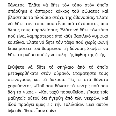
θάνατος. Ἐλᾶτε νά δῆτε τόν τόπο στόν ὁποῖο
σπάρθηκε ὁ ἄσπορος κόκκος τοῦ σώματος καί
βλάστησε τό πλούσιο στάχυ τῆς ἀθανασίας. Ἐλᾶτε
νά δῆτε τόν τόπο πού εἶναι πιό εὐχάριστος ἀπό
ὅλους τούς παραδείσους. Ἐλᾶτε νά δῆτε τόν τόπο
πού εἶναι λαμπρότερος ἀπό κάθε βασιλικό νυμφικό
κοιτώνα. Ἐλᾶτε νά δῆτε τόν τάφο πού χωρίς φωνή
διακηρύττει τοῦ θαμμένου τή δύναμη. Σκύψτε νά
δῆτε τό μνῆμα πού ἔγινε πύλη τῆς ἄφθαρτης ζωῆς.
Σκύψετε νά δῆτε τό σπήλαιο ἀπό τό ὁποῖο
μεταφερθήκατε στόν οὐρανό. Σταματῆστε τούς
στεναγμούς καί τά δάκρυα. Πές τε στό θάνατο
χορεύοντας: «Ποῦ σου θάνατε τό κεντρί; πού σου
ἅδη τό νίκος;». «Καί ταχύ πορευθεῖσαι εἴπατε τοῖς
μαθηταῖς αὐτοῦ ὅτι ἠγέρθη ἀπό τῶν νεκρῶν, καί
ἰδού προάγει ὑμᾶς εἰς τήν Γαλιλαίαν. Ἐκεῖ αὐτόν
ὄψεσθε. Ἰδού εἶπον ὑμῖν».