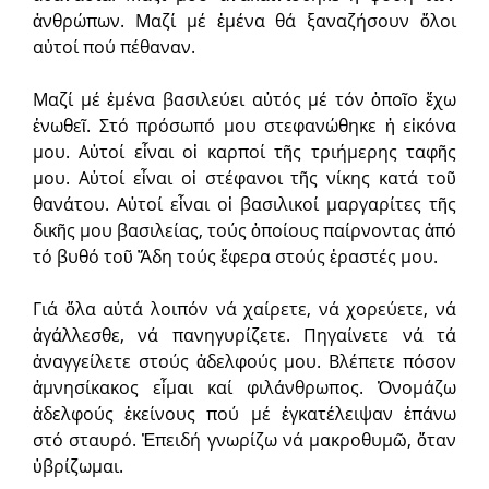
ἀνθρώπων. Μαζί μέ ἐμένα θά ξαναζήσουν ὅλοι
αὐτοί πού πέθαναν.
Μαζί μέ ἐμένα βασιλεύει αὐτός μέ τόν ὁποῖο ἔχω
ἑνωθεῖ. Στό πρόσωπό μου στεφανώθηκε ἡ εἰκόνα
μου. Αὐτοί εἶναι οἱ καρποί τῆς τριήμερης ταφῆς
μου. Αὐτοί εἶναι οἱ στέφανοι τῆς νίκης κατά τοῦ
θανάτου. Αὐτοί εἶναι οἱ βασιλικοί μαργαρίτες τῆς
δικῆς μου βασιλείας, τούς ὁποίους παίρνοντας ἀπό
τό βυθό τοῦ Ἅδη τούς ἔφερα στούς ἐραστές μου.
Γιά ὅλα αὐτά λοιπόν νά χαίρετε, νά χορεύετε, νά
ἀγάλλεσθε, νά πανηγυρίζετε. Πηγαίνετε νά τά
ἀναγγείλετε στούς ἀδελφούς μου. Βλέπετε πόσον
ἀμνησίκακος εἶμαι καί φιλάνθρωπος. Ὀνομάζω
ἀδελφούς ἐκείνους πού μέ ἐγκατέλειψαν ἐπάνω
στό σταυρό. Ἐπειδή γνωρίζω νά μακροθυμῶ, ὅταν
ὑβρίζωμαι.