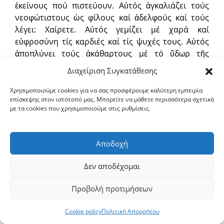
ἐκείνους πού πιστεύουν. Αὐτός ἀγκαλιάζει τούς
νεοφώτιστους ὡς φίλους καί ἀδελφούς καί τούς
λέγει: Χαίρετε. Αὐτός γεμίζει μέ χαρά καί
εὐφροσύνη τίς καρδιές καί τίς ψυχές τους. Αὐτός
ἀποπλύνει τούς ἀκάθαρτους μέ τό ὕδωρ τῆς
χάριτος. Αὐτός χρίει ἐκείνους πού ἀναγεννιῶνται
Διαχείριση Συγκατάθεσης
μέ τό μύρο τοῦ Πνεύματος. Αὐτός προσφέρει
στούς δούλους του τό πνευματικό συμπόσιο.
Χρησιμοποιούμε cookies για να σας προσφέρουμε καλύτερη εμπειρία
επίσκεψης στον ιστότοπό μας. Μπορείτε να μάθετε περισσότερα σχετικά
Αὐτός λέει πρός ὅλους τούς εὐσεβεῖς: «Λάβετε,
με τα cookies που χρησιμοποιούμε στις ρυθμίσεις.
φάγετε τόν οὐράνιον ἄρτον. Λάβετε τήν πηγή τῆς
πλευρᾶς μου, πού ἀντλεῖται συνεχῶς καί ποτέ δέν
ἐξαντλεῖται. Ὅσοι πεινᾶτε, χορτάστε. Ὅσοι διψᾶτε,
Αποδοχή
μεθύστε σωτήριο καί σώφρονα μέθη».
Δεν αποδέχομαι
Ἀλλά ὤ Βασιλιᾶ τῶν Οὐρανῶν, πού κάθεσαι στά
δεξιά τῆς μεγαλωσύνης ἐκεῖ ψηλά, ὁ Κύριος τῶν
Προβολή προτιμήσεων
Ἀσωμάτων δυνάμεων, Σύ πού ὅπως θέλεις
καθοδηγεῖς τήν κτίση, πού κυβερνᾶς μέ καλωσύνη
Cookie policy
Πολιτική Απορρήτου
τήν ἀνθρωπότητα, Σύ πού μᾶς χάρισες τήν ἡμέρα