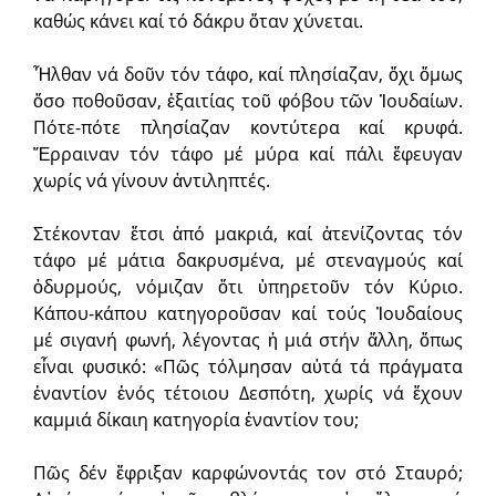
καθώς κάνει καί τό δάκρυ ὅταν χύνεται.
Ἦλθαν νά δοῦν τόν τάφο, καί πλησίαζαν, ὄχι ὅμως
ὅσο ποθοῦσαν, ἐξαιτίας τοῦ φόβου τῶν Ἰουδαίων.
Πότε-πότε πλησίαζαν κοντύτερα καί κρυφά.
Ἔρραιναν τόν τάφο μέ μύρα καί πάλι ἔφευγαν
χωρίς νά γίνουν ἀντιληπτές.
Στέκονταν ἔτσι ἀπό μακριά, καί ἀτενίζοντας τόν
τάφο μέ μάτια δακρυσμένα, μέ στεναγμούς καί
ὀδυρμούς, νόμιζαν ὅτι ὑπηρετοῦν τόν Κύριο.
Κάπου-κάπου κατηγοροῦσαν καί τούς Ἰουδαίους
μέ σιγανή φωνή, λέγοντας ἡ μιά στήν ἄλλη, ὅπως
εἶναι φυσικό: «Πῶς τόλμησαν αὐτά τά πράγματα
ἐναντίον ἑνός τέτοιου Δεσπότη, χωρίς νά ἔχουν
καμμιά δίκαιη κατηγορία ἐναντίον του;
Πῶς δέν ἔφριξαν καρφώνοντάς τον στό Σταυρό;