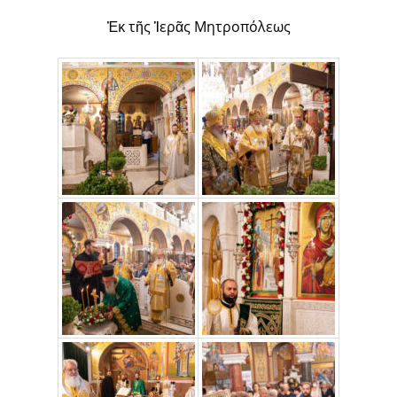
Ἐκ τῆς Ἱερᾶς Μητροπόλεως