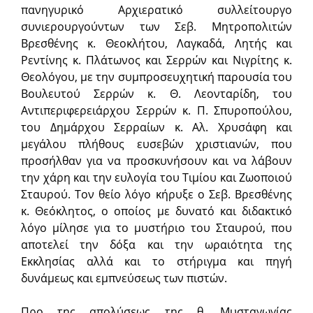
πανηγυρικό Αρχιερατικό συλλείτουργο
συνιερουργούντων των Σεβ. Μητροπολιτών
Βρεσθένης κ. Θεοκλήτου, Λαγκαδά, Λητής και
Ρεντίνης κ. Πλάτωνος και Σερρών και Νιγρίτης κ.
Θεολόγου, με την συμπροσευχητική παρουσία του
Βουλευτού Σερρών κ. Θ. Λεονταρίδη, του
Αντιπεριφερειάρχου Σερρών κ. Π. Σπυροπούλου,
του Δημάρχου Σερραίων κ. Αλ. Χρυσάφη και
μεγάλου πλήθους ευσεβών χριστιανών, που
προσήλθαν για να προσκυνήσουν και να λάβουν
την χάρη και την ευλογία του Τιμίου και Ζωοποιού
Σταυρού. Τον θείο λόγο κήρυξε ο Σεβ. Βρεσθένης
κ. Θεόκλητος, ο οποίος με δυνατό και διδακτικό
λόγο μίλησε για το μυστήριο του Σταυρού, που
αποτελεί την δόξα και την ωραιότητα της
Εκκλησίας αλλά και το στήριγμα και πηγή
δυνάμεως και εμπνεύσεως των πιστών.
Προ της απολύσεως της θ. Μυσταγωγίας