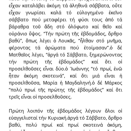
εἶχαν καταλάβει ἀκόμη τά ἀληθινά σάββατα, οὔτε
εἶχαν γνωρίσει καλά τό εὐλογημένο ἐκεῖνο
σάββατο πού μεταφέρει τή φύσι τους ἀπό τά
βάραθρα τοῦ ἅδη στό ὁλόφωτο καί θεῖο καί
οὐράνιο ὕψος. “Τήν πρώτη τῆς ἑβδομάδος, ὄρθρο
βαθύ”, ὅπως λέγει ὁ Λουκᾶς, “ἦλθαν στό μνῆμα,
φέροντας τά ἀρώματα πού ἑτοίμασαν”.ὁ δέ
Ματθαῖος λέγει, “ἀργά τό Σάββατο, ξημερώνοντας
τήν πρώτη τῆς ἑβδομάδος” καί ὅτι οἱ
προσελθοῦσες εἶναι δύο.ὁ ᾿Ιωάννης “τό πρωί, ἐνῶ
ἦταν ἀκόμη σκοτεινά”, καί ὅτι μιά εἶναι ἡ
προσελθοῦσα, Μαρία ἡ Μαγδαληνή.ὁ δέ Μάρκος
“πολύ πρωί τῆς πρώτης τῆς ἑβδομάδος” καί ὅτι
τρεῖς εἶναι οἱ προσελθοῦσες.
Πρώτη λοιπόν τῆς ἑβδομάδος λέγουν ὅλοι οἱ
εὐαγγελισταί τήν Κυριακή.ἀργά τό Σάββατο, ὄρθρο
βαθύ, πολύ πρωί καί πρωί σκοτεινά ἀκόμη,