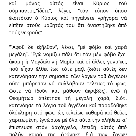
καί μόνος αὐτός εἶναι Κύριος τοῦ
σύμπαντος.“ἰδέτε”, λέγει, “τόν τόπον ὅπου
ἐκοιτόταν ὁ Κύριος καί πηγαίνετε γρήγορα νά
εἰπῆτε στούς μαθητάς του ὅτι ἀναστήθηκε ἀπό
τούς νεκρούς”.
“᾿Αφοῦ δέ ἐξῆλθαν”, λέγει, “μέ φόβο καί χαρά
μεγάλη”. ᾿Εγώ νομίζω πάλι ὅτι τόν μέν φόβο ἔχει
ἀκόμη ἡ Μαγδαληνή Μαρία καί οἱ ἄλλες γυναῖκες
πού εἶχαν ἔλθει ἕως τότε μαζί (διότι αὐτές δέν
κατενόησαν τήν σημασία τῶν λόγων τοῦ ἀγγέλου
οὔτε μπόρεσαν νά συλλάβουν τελείως τό φῶς,
ὥστε νά ἰδοῦν καί μάθουν ἀκριβῶς), ἐνῶ ἡ
Θεομήτωρ ἀπέκτησε τή μεγάλη χαρά, διότι
κατενόησε τά λόγια τοῦ ἀγγέλου καί παραδόθηκε
ὁλόκληρη στό φῶς, ὡς τελείως καθαρά καί θείως
χαριτωμένη, ἐγνώρισε μέ ὅλα αὐτά τήν ἀλήθεια κι᾿
ἐπίστευσε στόν ἀρχάγγελο, ἐπειδή αὐτός ἀπό
πολύν καιρό τῆς ἐφάνηκε διά τῶν ἔργων