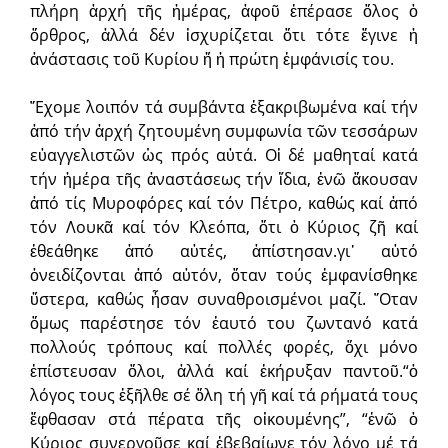
πλήρη ἀρχή τῆς ἡμέρας, ἀφοῦ ἐπέρασε ὅλος ὁ
ὄρθρος, ἀλλά δέν ἰσχυρίζεται ὅτι τότε ἔγινε ἡ
ἀνάστασις τοῦ Κυρίου ἤ ἡ πρώτη ἐμφάνισίς του.
῎Εχομε λοιπόν τά συμβάντα ἐξακριβωμένα καί τήν
ἀπό τήν ἀρχή ζητουμένη συμφωνία τῶν τεσσάρων
εὐαγγελιστῶν ὡς πρός αὐτά. Οἱ δέ μαθηταί κατά
τήν ἡμέρα τῆς ἀναστάσεως τήν ἴδια, ἐνῶ ἄκουσαν
ἀπό τίς Μυροφόρες καί τόν Πέτρο, καθώς καί ἀπό
τόν Λουκᾶ καί τόν Κλεόπα, ὅτι ὁ Κύριος ζῆ καί
ἐθεάθηκε ἀπό αὐτές, ἀπίστησαν.γι᾿ αὐτό
ὀνειδίζονται ἀπό αὐτόν, ὅταν τούς ἐμφανίσθηκε
ὕστερα, καθώς ἦσαν συναθροισμένοι μαζί. ῞Οταν
ὅμως παρέστησε τόν ἑαυτό του ζωντανό κατά
πολλούς τρόπους καί πολλές φορές, ὄχι μόνο
ἐπίστευσαν ὅλοι, ἀλλά καί ἐκήρυξαν παντοῦ.“ὁ
λόγος τους ἐξῆλθε σέ ὅλη τή γῆ καί τά ρήματά τους
ἔφθασαν στά πέρατα τῆς οἰκουμένης”, “ἐνῶ ὁ
Κύριος συνεργοῦσε καί ἐβεβαίωνε τόν λόγο μέ τά