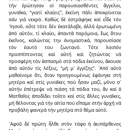
τήν ἐρώτησαν οἱ παρουσιασθέντες ἄγγελοι,
γυναῖκα, “γιατί κλαίεις”, ἐκείνη πάλι ἀποκρίνεται
σάν γιά νεκρό. Καθώς δέ ἐστράφηκε καί εἶδε τόν
᾿Ιησοῦ, οὔτε τότε δέν ἐκατάλαβε, ἀλλά ἐρωτωμένη
ἀπό αὐτόν, τί κλαίει, ἀπαντᾶ παρόμοια, ἕως ὅτου
ἐκεῖνος, καλώντας την ὀνομαστικά, παρουσίασε
τόν ἑαυτό του ζωντανό. Τότε λοιπόν
προσπίπτοντας καί αὐτή καί ζητώντας νά
προσφέρη τόν ἀσπασμό στά πόδια ἐκείνου, ἄκουσε
ἀπό αὐτόν τίς λέξεις, “μή μ᾿ ἐγγίζης”. ᾿Από αὐτό
μαθαίνομε ὅτι, ὅταν προηγουμένως ἐφάνηκε στή
μητέρα καί στίς γυναῖκες πού ἦσαν μαζί, μόνο σ᾿
αὐτήν ἐπέτρεψε νά πιάση τά πόδια του, ἄν καί ὁ
Ματθαῖος ἀποδίδει τοῦτο καί στίς ἄλλες γυναῖκες,
μή θέλοντας γιά τήν αἰτία πού εἴπαμε στήν ἀρχή νά
προβάλη φανερά τήν μητέρα στό θέμα αὐτό.
᾿Αφοῦ δέ πρώτη ἦλθε στόν τάφο ἡ ἀειπάρθενος