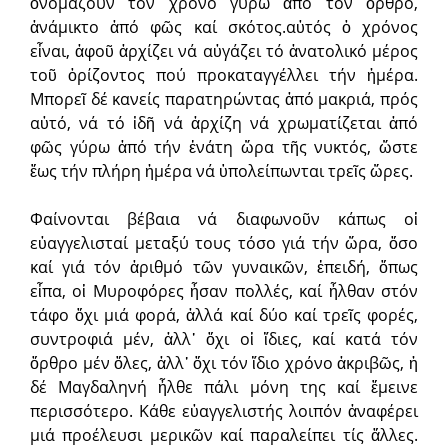
ὀνομάζουν τόν χρόνο γύρω ἀπό τόν ὄρθρο,
ἀνάμικτο ἀπό φῶς καί σκότος.αὐτός ὁ χρόνος
εἶναι, ἀφοῦ ἀρχίζει νά αὐγάζει τό ἀνατολικό μέρος
τοῦ ὁρίζοντος πού προκαταγγέλλει τήν ἡμέρα.
Μπορεῖ δέ κανείς παρατηρώντας ἀπό μακριά, πρός
αὐτό, νά τό ἰδῆ νά ἀρχίζη νά χρωματίζεται ἀπό
φῶς γύρω ἀπό τήν ἐνάτη ὥρα τῆς νυκτός, ὥστε
ἕως τήν πλήρη ἡμέρα νά ὑπολείπωνται τρεῖς ὥρες.
Φαίνονται βέβαια νά διαφωνοῦν κάπως οἱ
εὐαγγελισταί μεταξύ τους τόσο γιά τήν ὥρα, ὅσο
καί γιά τόν ἀριθμό τῶν γυναικῶν, ἐπειδή, ὅπως
εἶπα, οἱ Μυροφόρες ἦσαν πολλές, καί ἦλθαν στόν
τάφο ὄχι μιά φορά, ἀλλά καί δύο καί τρεῖς φορές,
συντροφιά μέν, ἀλλ᾿ ὄχι οἱ ἴδιες, καί κατά τόν
ὄρθρο μέν ὅλες, ἀλλ᾿ ὄχι τόν ἴδιο χρόνο ἀκριβῶς, ἡ
δέ Μαγδαληνή ἦλθε πάλι μόνη της καί ἔμεινε
περισσότερο. Κάθε εὐαγγελιστής λοιπόν ἀναφέρει
μιά προέλευσι μερικῶν καί παραλείπει τίς ἄλλες.