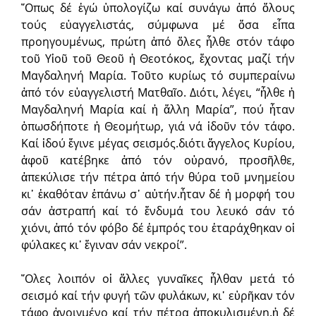
῞Οπως δέ ἐγώ ὑπολογίζω καί συνάγω ἀπό ὅλους
τούς εὐαγγελιστάς, σύμφωνα μέ ὅσα εἶπα
προηγουμένως, πρώτη ἀπό ὅλες ἦλθε στόν τάφο
τοῦ Υἱοῦ τοῦ Θεοῦ ἡ Θεοτόκος, ἔχοντας μαζί τήν
Μαγδαληνή Μαρία. Τοῦτο κυρίως τό συμπεραίνω
ἀπό τόν εὐαγγελιστή Ματθαῖο. Διότι, λέγει, “ἦλθε ἡ
Μαγδαληνή Μαρία καί ἡ ἄλλη Μαρία”, πού ἦταν
ὁπωσδήποτε ἡ Θεομήτωρ, γιά νά ἰδοῦν τόν τάφο.
Καί ἰδού ἔγινε μέγας σεισμός.διότι ἄγγελος Κυρίου,
ἀφοῦ κατέβηκε ἀπό τόν οὐρανό, προσῆλθε,
ἀπεκύλισε τήν πέτρα ἀπό τήν θύρα τοῦ μνημείου
κι᾿ ἐκαθόταν ἐπάνω σ᾿ αὐτήν.ἦταν δέ ἡ μορφή του
σάν ἀστραπή καί τό ἔνδυμά του λευκό σάν τό
χιόνι, ἀπό τόν φόβο δέ ἐμπρός του ἐταράχθηκαν οἱ
φύλακες κι᾿ ἔγιναν σάν νεκροί”.
῞Ολες λοιπόν οἱ ἄλλες γυναῖκες ἦλθαν μετά τό
σεισμό καί τήν φυγή τῶν φυλάκων, κι᾿ εὑρῆκαν τόν
τάφο ἀνοιγμένο καί τήν πέτρα ἀποκυλισμένη.ἡ δέ