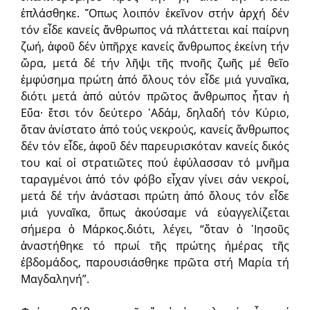
ἐπλάσθηκε. ῞Οπως λοιπόν ἐκεῖνον στήν ἀρχή δέν
τόν εἶδε κανείς ἄνθρωπος νά πλάττεται καί παίρνη
ζωή, ἀφοῦ δέν ὑπῆρχε κανείς ἄνθρωπος ἐκείνη τήν
ὥρα, μετά δέ τήν λῆψι τῆς πνοῆς ζωῆς μέ θεῖο
ἐμφύσημα πρώτη ἀπό ὅλους τόν εἶδε μιά γυναῖκα,
διότι μετά ἀπό αὐτόν πρῶτος ἄνθρωπος ἦταν ἡ
Εὔα· ἔτσι τόν δεύτερο ᾿Αδάμ, δηλαδή τόν Κύριο,
ὅταν ἀνίστατο ἀπό τούς νεκρούς, κανείς ἄνθρωπος
δέν τόν εἶδε, ἀφοῦ δέν παρευρισκόταν κανείς δικός
του καί οἱ στρατιῶτες πού ἐφύλασσαν τό μνῆμα
ταραγμένοι ἀπό τόν φόβο εἶχαν γίνει σάν νεκροί,
μετά δέ τήν ἀνάστασι πρώτη ἀπό ὅλους τόν εἶδε
μιά γυναῖκα, ὅπως ἀκούσαμε νά εὐαγγελίζεται
σήμερα ὁ Μάρκος.διότι, λέγει, “ὅταν ὁ ᾿Ιησοῦς
ἀναστήθηκε τό πρωί τῆς πρώτης ἡμέρας τῆς
ἑβδομάδος, παρουσιάσθηκε πρῶτα στή Μαρία τή
Μαγδαληνή”.