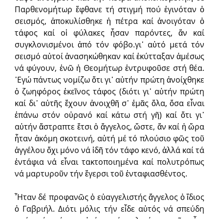
Παρθενομήτωρ ἔφθανε τή στιγμή πού ἐγινόταν ὁ
σεισμός, ἀποκυλίσθηκε ἡ πέτρα καί ἀνοιγόταν ὁ
τάφος καί οἱ φύλακες ἦσαν παρόντες, ἄν καί
συγκλονισμένοι ἀπό τόν φόβο.γι᾿ αὐτό μετά τόν
σεισμό αὐτοί ἀνασηκώθηκαν καί ἐκύτταξαν ἀμέσως
νά φύγουν, ἐνῶ ἡ Θεομήτωρ ἐντρυφοῦσε στή θέα.
᾿Εγώ πάντως νομίζω ὅτι γι᾿ αὐτήν πρώτη ἀνοίχθηκε
ὁ ζωηφόρος ἐκεῖνος τάφος (διότι γι᾿ αὐτήν πρώτη
καί δι᾿ αὐτῆς ἔχουν ἀνοιχθῆ σ᾿ ἐμᾶς ὅλα, ὅσα εἶναι
ἐπάνω στόν οὐρανό καί κάτω στή γῆ) καί ὅτι γι᾿
αὐτήν ἄστραπτε ἔτσι ὁ ἄγγελος, ὥστε, ἄν καί ἡ ὥρα
ἦταν ἀκόμη σκοτεινή, αὐτή μέ τό πλούσιο φῶς τοῦ
ἀγγέλου ὄχι μόνο νά ἰδῆ τόν τάφο κενό, ἀλλά καί τά
ἐντάφια νά εἶναι τακτοποιημένα καί πολυτρόπως
νά μαρτυροῦν τήν ἔγερσι τοῦ ἐνταφιασθέντος.
῏Ηταν δέ προφανῶς ὁ εὐαγγελιστής ἄγγελος ὁ ἴδιος
ὁ Γαβριήλ. Διότι μόλις τήν εἶδε αὐτός νά σπεύδη