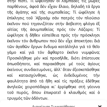
στήν πίστι. Τί ὠφέλησαν οἱ λαμπάδες τίς μωρές
παρθένους, ἀφοῦ δέν εἶχαν ἔλαιο, δηλαδή τά ἔργα
τῆς ἀγάπης καί τῆς συμπαθείας; Τί ὠφέλησε ἡ
ἐπίκλησις τοῦ ᾿Αβραάμ σάν πατρός τόν πλούσιο
ἐκεῖνον πού τηγανιζόταν στήν ἄσβεστη φλόγα ἐξ
αἰτίας τῆς ἀσυμπαθείας πρός τόν Λάζαρο; Τί
ὠφέλησε ἡ δῆθεν εὐπείθεια πρός τήν πρόσκλησι
ἐκεῖνον τόν ἄνθρωπον πού δέν εἶχε ἀποκτήσει διά
τῶν ἀγαθῶν ἔργων ἔνδυμα κατάλληλο γιά τό θεῖο
γάμο καί γιά τόν ἄφθαρτο ἐκεῖνο νυμφῶνα;
Προσκλήθηκε μέν καί προσῆλθε, διότι ἐπίστευσε
ὁπωσδήποτε, καί παρακάθησε μέ τούς ἁγίους
ἐκείνους συνδαιτυμόνες, ἀλλ᾿ ὅταν ἐξεσκεπάσθηκε
καί καταισχύνθηκε, ὡς ἐνδεδυμένος τήν
φαυλότητα ἀπό τά ἤθη καί τίς πράξεις ἐδέθηκε
ἀνηλεῶς χειροπόδαρα κι᾿ ἐρρίφθηκε στή γέεννα
τοῦ πυρός, ὅπου ἐπικρατεῖ ὁ κλαυθμός καί ὁ
τρυγμός τῶν ὀδόντων.
Διαχείριση Συγκατάθεσης