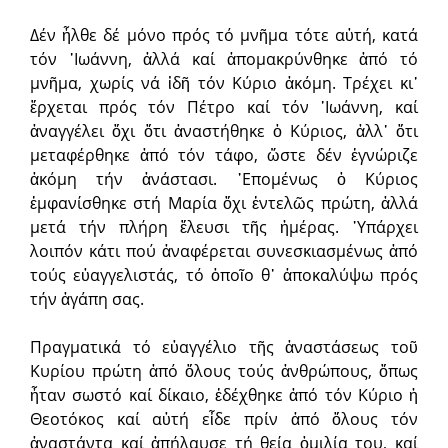
Δέν ἦλθε δέ μόνο πρός τό μνῆμα τότε αὐτή, κατά
τόν ᾿Ιωάννη, ἀλλά καί ἀπομακρύνθηκε ἀπό τό
μνῆμα, χωρίς νά ἰδῆ τόν Κύριο ἀκόμη. Τρέχει κι᾿
ἔρχεται πρός τόν Πέτρο καί τόν ᾿Ιωάννη, καί
ἀναγγέλει ὄχι ὅτι ἀναστήθηκε ὁ Κύριος, ἀλλ᾿ ὅτι
μεταφέρθηκε ἀπό τόν τάφο, ὥστε δέν ἐγνώριζε
ἀκόμη τήν ἀνάστασι. ῾Επομένως ὁ Κύριος
ἐμφανίσθηκε στή Μαρία ὄχι ἐντελῶς πρώτη, ἀλλά
μετά τήν πλήρη ἔλευσι τῆς ἡμέρας. ῾Υπάρχει
λοιπόν κάτι πού ἀναφέρεται συνεσκιασμένως ἀπό
τούς εὐαγγελιστάς, τό ὁποῖο θ᾿ ἀποκαλύψω πρός
τήν ἀγάπη σας.
Πραγματικά τό εὐαγγέλιο τῆς ἀναστάσεως τοῦ
Κυρίου πρώτη ἀπό ὅλους τούς ἀνθρώπους, ὅπως
ἦταν σωστό καί δίκαιο, ἐδέχθηκε ἀπό τόν Κύριο ἡ
Θεοτόκος καί αὐτή εἶδε πρίν ἀπό ὅλους τόν
ἀναστάντα καί ἀπήλαυσε τή θεία ὁμιλία του, καί