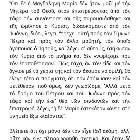
῞Οτι δέ ἡ Μαγδαληνή Μαρία δέν ἦταν μαζί μέ τήν
Μητέρα τοῦ Θεοῦ, ὅταν ἐπιστρέφοντας ἀπό τόν
τάφο τήν συνάντησε καί τῆς παρουσιάσθηκε καί
τῆς ὡμίλησε ὁ Κύριος, διδασκόμαστε ἀπό τόν
᾿Ιωάννη. διότι, λέγει, “τρέχει αὐτή πρός τόν Σίμωνα
Πέτρο καί πρός τόν ἄλλο μαθητή, τόν ὁποῖο
ἀγαποῦσε ὁ ᾿Ιησοῦς, καί λέγει σ᾿ αὐτούς, ἐσήκωσαν
τόν Κύριο ἀπό τό μνῆμα καί δέν γνωρίζομε πού
τόν ἐτοποθέτησαν”. Πῶς τάχα, ἄν τόν εἶδε καί τόν
ἄγγισε μέ τά χέρια της καί τόν ἄκουσε νά ὁμιλῆ, θά
ἔλεγε τέτοια πράγματα, ὅτι τόν ἐσήκωσαν καί τόν
μετέθεσαν, ποῦ ὅμως, δέν γνωρίζομε; ᾿Αλλά μετά
τό δρόμο τοῦ Πέτρου καί τοῦ ᾿Ιωάννη πρός τόν
τάφο καί τήν ἐκεῖ θέα τῶν σινδονιῶν καί τήν
ἐπιστροφή, λέγει, “ἡ δέ Μαρία ἐστεκόταν κόντα στό
μνημεῖο ἔξω κλαίοντας”.
Βλέπετε ὅτι ὄχι μόνο δέν τόν εἶχε ἰδεῖ ἀκόμη, ἀλλ᾿
οὔτε κἄν εἶχε πληροφορηθῆ σχετικά; Καί ὅταν δέ