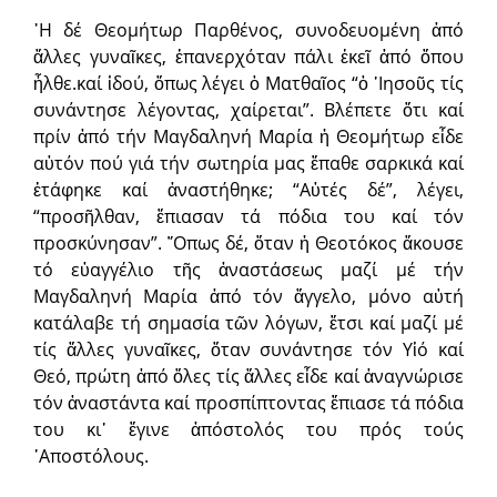
῾Η δέ Θεομήτωρ Παρθένος, συνοδευομένη ἀπό
ἄλλες γυναῖκες, ἐπανερχόταν πάλι ἐκεῖ ἀπό ὅπου
ἦλθε.καί ἰδού, ὅπως λέγει ὁ Ματθαῖος “ὁ ᾿Ιησοῦς τίς
συνάντησε λέγοντας, χαίρεται”. Βλέπετε ὅτι καί
πρίν ἀπό τήν Μαγδαληνή Μαρία ἡ Θεομήτωρ εἶδε
αὐτόν πού γιά τήν σωτηρία μας ἔπαθε σαρκικά καί
ἐτάφηκε καί ἀναστήθηκε; “Αὐτές δέ”, λέγει,
“προσῆλθαν, ἔπιασαν τά πόδια του καί τόν
προσκύνησαν”. ῞Οπως δέ, ὅταν ἡ Θεοτόκος ἄκουσε
τό εὐαγγέλιο τῆς ἀναστάσεως μαζί μέ τήν
Μαγδαληνή Μαρία ἀπό τόν ἄγγελο, μόνο αὐτή
κατάλαβε τή σημασία τῶν λόγων, ἔτσι καί μαζί μέ
τίς ἄλλες γυναῖκες, ὅταν συνάντησε τόν Υἱό καί
Θεό, πρώτη ἀπό ὅλες τίς ἄλλες εἶδε καί ἀναγνώρισε
τόν ἀναστάντα καί προσπίπτοντας ἔπιασε τά πόδια
του κι᾿ ἔγινε ἀπόστολός του πρός τούς
᾿Αποστόλους.