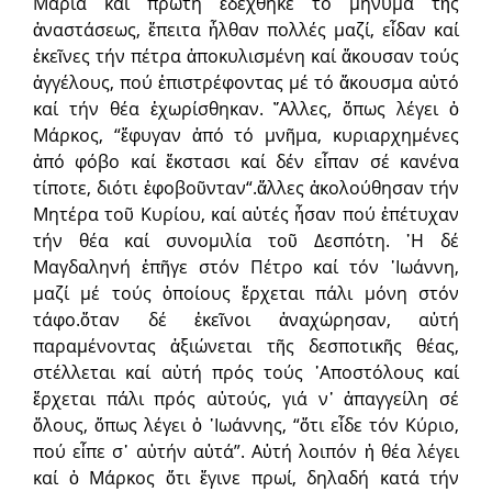
Μαρία καί πρώτη ἐδέχθηκε τό μήνυμα τῆς
ἀναστάσεως, ἔπειτα ἦλθαν πολλές μαζί, εἶδαν καί
ἐκεῖνες τήν πέτρα ἀποκυλισμένη καί ἄκουσαν τούς
ἀγγέλους, πού ἐπιστρέφοντας μέ τό ἄκουσμα αὐτό
καί τήν θέα ἐχωρίσθηκαν. ῎Αλλες, ὅπως λέγει ὁ
Μάρκος, “ἔφυγαν ἀπό τό μνῆμα, κυριαρχημένες
ἀπό φόβο καί ἔκστασι καί δέν εἶπαν σέ κανένα
τίποτε, διότι ἐφοβοῦνταν“.ἄλλες ἀκολούθησαν τήν
Μητέρα τοῦ Κυρίου, καί αὐτές ἦσαν πού ἐπέτυχαν
τήν θέα καί συνομιλία τοῦ Δεσπότη. ῾Η δέ
Μαγδαληνή ἐπῆγε στόν Πέτρο καί τόν ᾿Ιωάννη,
μαζί μέ τούς ὁποίους ἔρχεται πάλι μόνη στόν
τάφο.ὅταν δέ ἐκεῖνοι ἀναχώρησαν, αὐτή
παραμένοντας ἀξιώνεται τῆς δεσποτικῆς θέας,
στέλλεται καί αὐτή πρός τούς ᾿Αποστόλους καί
ἔρχεται πάλι πρός αὐτούς, γιά ν᾿ ἀπαγγείλη σέ
ὅλους, ὅπως λέγει ὁ ᾿Ιωάννης, “ὅτι εἶδε τόν Κύριο,
πού εἶπε σ᾿ αὐτήν αὐτά”. Αὐτή λοιπόν ἡ θέα λέγει
καί ὁ Μάρκος ὅτι ἔγινε πρωί, δηλαδή κατά τήν