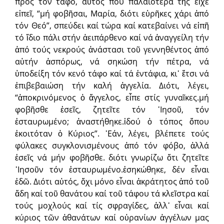
πρός τόν τάφο, αὐτός πού παλαιότερα τῆς εἶχε
εἰπεῖ, “μή φοβῆσαι, Μαρία, διότι εὑρῆκες χάρι ἀπό
τόν Θεό”, σπεύδει καί τώρα καί κατεβαίνει νά εἰπῆ
τό ἴδιο πάλι στήν ἀειπάρθενο καί νά ἀναγγείλη τήν
ἀπό τούς νεκρούς ἀνάστασι τοῦ γεννηθέντος ἀπό
αὐτήν ἀσπόρως, νά σηκώση τήν πέτρα, νά
ὑποδείξη τόν κενό τάφο καί τά ἐντάφια, κι᾿ ἔτσι νά
ἐπιβεβαιώση τήν καλή ἀγγελία. Διότι, λέγει,
“ἀποκρινόμενος ὁ ἄγγελος, εἶπε στίς γυναῖκες.μή
φοβῆσθε ἐσεῖς, ζητεῖτε τόν ᾿Ιησοῦ, τόν
ἐσταυρωμένο; ἀναστήθηκε.ἰδού ὁ τόπος ὅπου
ἐκοιτόταν ὁ Κύριος”. ᾿Εάν, λέγει, βλέπετε τούς
φύλακες συγκλονισμένους ἀπό τόν φόβο, ἀλλά
ἐσεῖς νά μήν φοβῆσθε. διότι γνωρίζω ὅτι ζητεῖτε
᾿Ιησοῦν τόν ἐσταυρωμένο.ἐσηκώθηκε, δέν εἶναι
ἐδῶ. Διότι αὐτός, ὄχι μόνο εἶναι ἀκράτητος ἀπό τοῦ
ἅδη καί τοῦ θανάτου καί τοῦ τάφου τά κλεῖστρα καί
τούς μοχλούς καί τίς σφραγίδες, ἀλλ᾿ εἶναι καί
κύριος τῶν ἀθανάτων καί οὐρανίων ἀγγέλων μας