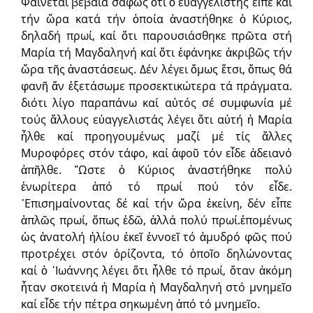
Φαίνεται βέβαια σαφῶς ὅτι ὁ εὐαγγελιστής εἶπε καί
τήν ὥρα κατά τήν ὁποία ἀναστήθηκε ὁ Κύριος,
δηλαδή πρωί, καί ὅτι παρουσιάσθηκε πρῶτα στή
Μαρία τή Μαγδαληνή καί ὅτι ἐφάνηκε ἀκριβῶς τήν
ὥρα τῆς ἀναστάσεως. Δέν λέγει ὅμως ἔτσι, ὅπως θά
φανῆ ἄν ἐξετάσωμε προσεκτικώτερα τά πράγματα.
διότι λίγο παραπάνω καί αὐτός σέ συμφωνία μέ
τούς ἄλλους εὐαγγελιστάς λέγει ὅτι αὐτή ἡ Μαρία
ἦλθε καί προηγουμένως μαζί μέ τίς ἄλλες
Μυροφόρες στόν τάφο, καί ἀφοῦ τόν εἶδε ἀδειανό
ἀπῆλθε. ῞Ωστε ὁ Κύριος ἀναστήθηκε πολύ
ἐνωρίτερα ἀπό τό πρωί πού τόν εἶδε.
᾿Επισημαίνοντας δέ καί τήν ὥρα ἐκείνη, δέν εἶπε
ἁπλῶς πρωί, ὅπως ἐδῶ, ἀλλά πολύ πρωί.ἑπομένως
ὡς ἀνατολή ἡλίου ἐκεῖ ἐννοεῖ τό ἀμυδρό φῶς πού
προτρέχει στόν ὁρίζοντα, τό ὁποῖο δηλώνοντας
καί ὁ ᾿Ιωάννης λέγει ὅτι ἦλθε τό πρωί, ὅταν ἀκόμη
ἦταν σκοτεινά ἡ Μαρία ἡ Μαγδαληνή στό μνημεῖο
καί εἶδε τήν πέτρα σηκωμένη ἀπό τό μνημεῖο.