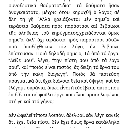
συνοδευτικά θαύματα”.διότι τά θαύματα ἦσαν
ἀναγκαιότατα, μέχρις ὅτου κηρυχθῆ ὁ λόγος σέ
ὅλη τή γῆ. ᾿Αλλά χρειάζονται μέν σημεῖα καί
τεράστια θαύματα πρός παράστασι καί βεβαίωσι
τῆς ἀληθείας τοῦ κηρύγματος.χρειάζονται ὅμως
σημεῖα, ἀλλ᾿ ὄχι τεράστια πρός παράστασι αὐτῶν
πού ὑποδέχθηκαν τόν λόγο, ἄν βεβαίως
ἐπίστευσαν. Ποιά δηλαδή σημεῖα; Τά ἀπό τά ἔργα.
“Δεῖξε μου”, λέγει, “τήν πίστη σου ἀπό τά ἔργα
σου”, καί “ποιός εἶναι πιστός, ἄς δείξη τά ἔργα του
ἀπό τήν καλή διαγωγή”. Ποιός θά πιστεύση
πραγματικά ὅτι ἔχει διάνοια θεία καί ὑψηλή, καί θά
ἐλέγαμε οὐράνια, ὅπως εἶναι ἡ εὐσέβεια, αὐτός πού
ἐπιδίδεται σέ φαῦλα ἔργα καί εἶναι προσηλωμένος
στή γῆ καί στά γήινα;
Δέν ὠφελεῖ τίποτε λοιπόν, ἀδελφοί, ἐάν λέγη κανείς
ὅτι ἔχει θεία πίστι, δέν ἔχει ὅμως ἔργα κατάλληλα