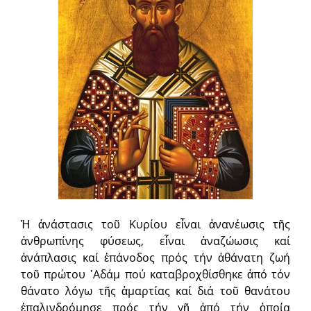
Ἡ ἀνάστασις τοῦ Κυρίου εἶναι ἀνανέωσις τῆς
ἀνθρωπίνης φύσεως, εἶναι ἀναζώωσις καί
ἀνάπλασις καί ἐπάνοδος πρός τήν ἀθάνατη ζωή
τοῦ πρώτου ᾿Αδάμ πού καταβροχθίσθηκε ἀπό τόν
θάνατο λόγω τῆς ἁμαρτίας καί διά τοῦ θανάτου
ἐπαλινδρόμησε πρός τήν γῆ ἀπό τήν ὁποία