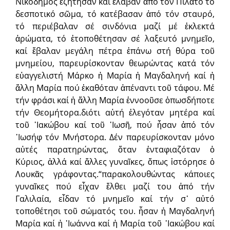
Νικόδημος ἐζήτησαν καί ἔλαβαν ἀπό τόν Πιλᾶτο τό
δεσποτικό σῶμα, τό κατέβασαν ἀπό τόν σταυρό,
τό περιέβαλαν σέ σινδόνια μαζί μέ ἐκλεκτά
ἀρώματα, τό ἐτοποθέτησαν σέ λαξευτό μνημεῖο,
καί ἔβαλαν μεγάλη πέτρα ἐπάνω στή θύρα τοῦ
μνημείου, παρευρίσκονταν θεωρώντας κατά τόν
εὐαγγελιστή Μάρκο ἡ Μαρία ἡ Μαγδαληνή καί ἡ
ἄλλη Μαρία πού ἐκαθόταν ἀπέναντι τοῦ τάφου. Μέ
τήν φράσι καί ἡ ἄλλη Μαρία ἐννοοῦσε ὁπωσδήποτε
τήν Θεομήτορα.διότι αὐτή ἐλεγόταν μητέρα καί
τοῦ ᾿Ιακώβου καί τοῦ ᾿Ιωσῆ, πού ἦσαν ἀπό τόν
᾿Ιωσήφ τόν Μνήστορα. Δέν παρευρίσκονταν μόνο
αὐτές παρατηρώντας, ὅταν ἐνταφιαζόταν ὁ
Κύριος, ἀλλά καί ἄλλες γυναῖκες, ὅπως ἱστόρησε ὁ
Λουκᾶς γράφοντας.“παρακολουθώντας κάποιες
γυναῖκες πού εἶχαν ἔλθει μαζί του ἀπό τήν
Γαλιλαία, εἶδαν τό μνημεῖο καί τήν σ᾿ αὐτό
τοποθέτησι τοῦ σώματός του. ἦσαν ἡ Μαγδαληνή
Μαρία καί ἡ ᾿Ιωάννα καί ἡ Μαρία τοῦ ᾿Ιακώβου καί