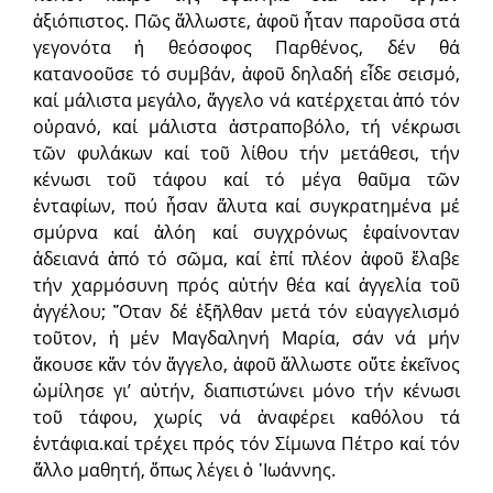
ἀξιόπιστος. Πῶς ἄλλωστε, ἀφοῦ ἦταν παροῦσα στά
γεγονότα ἡ θεόσοφος Παρθένος, δέν θά
κατανοοῦσε τό συμβάν, ἀφοῦ δηλαδή εἶδε σεισμό,
καί μάλιστα μεγάλο, ἄγγελο νά κατέρχεται ἀπό τόν
οὐρανό, καί μάλιστα ἀστραποβόλο, τή νέκρωσι
τῶν φυλάκων καί τοῦ λίθου τήν μετάθεσι, τήν
κένωσι τοῦ τάφου καί τό μέγα θαῦμα τῶν
ἐνταφίων, πού ἦσαν ἄλυτα καί συγκρατημένα μέ
σμύρνα καί ἀλόη καί συγχρόνως ἐφαίνονταν
ἀδειανά ἀπό τό σῶμα, καί ἐπί πλέον ἀφοῦ ἔλαβε
τήν χαρμόσυνη πρός αὐτήν θέα καί ἀγγελία τοῦ
ἀγγέλου; ῞Οταν δέ ἐξῆλθαν μετά τόν εὐαγγελισμό
τοῦτον, ἡ μέν Μαγδαληνή Μαρία, σάν νά μήν
ἄκουσε κἄν τόν ἄγγελο, ἀφοῦ ἄλλωστε οὔτε ἐκεῖνος
ὡμίλησε γι’ αὐτήν, διαπιστώνει μόνο τήν κένωσι
τοῦ τάφου, χωρίς νά ἀναφέρει καθόλου τά
ἐντάφια.καί τρέχει πρός τόν Σίμωνα Πέτρο καί τόν
ἄλλο μαθητή, ὅπως λέγει ὁ ᾿Ιωάννης.