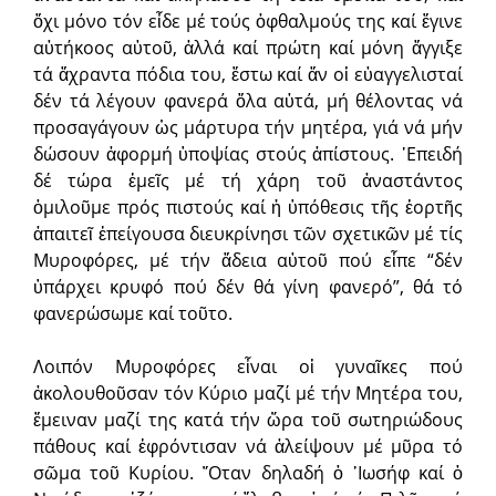
ὄχι μόνο τόν εἶδε μέ τούς ὀφθαλμούς της καί ἔγινε
αὐτήκοος αὐτοῦ, ἀλλά καί πρώτη καί μόνη ἄγγιξε
τά ἄχραντα πόδια του, ἔστω καί ἄν οἱ εὐαγγελισταί
δέν τά λέγουν φανερά ὅλα αὐτά, μή θέλοντας νά
προσαγάγουν ὡς μάρτυρα τήν μητέρα, γιά νά μήν
δώσουν ἀφορμή ὑποψίας στούς ἀπίστους. ᾿Επειδή
δέ τώρα ἐμεῖς μέ τή χάρη τοῦ ἀναστάντος
ὁμιλοῦμε πρός πιστούς καί ἡ ὑπόθεσις τῆς ἑορτῆς
ἀπαιτεῖ ἐπείγουσα διευκρίνησι τῶν σχετικῶν μέ τίς
Μυροφόρες, μέ τήν ἄδεια αὐτοῦ πού εἶπε “δέν
ὑπάρχει κρυφό πού δέν θά γίνη φανερό”, θά τό
φανερώσωμε καί τοῦτο.
Λοιπόν Μυροφόρες εἶναι οἱ γυναῖκες πού
ἀκολουθοῦσαν τόν Κύριο μαζί μέ τήν Μητέρα του,
ἔμειναν μαζί της κατά τήν ὥρα τοῦ σωτηριώδους
πάθους καί ἐφρόντισαν νά ἀλείψουν μέ μῦρα τό
σῶμα τοῦ Κυρίου. ῞Οταν δηλαδή ὁ ᾿Ιωσήφ καί ὁ