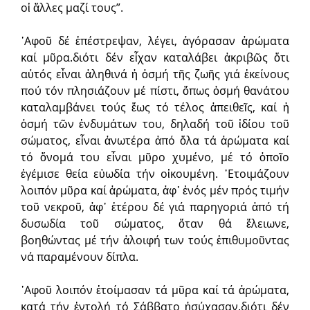
οἱ ἄλλες μαζί τους”.
᾿Αφοῦ δέ ἐπέστρεψαν, λέγει, ἀγόρασαν ἀρώματα
καί μῦρα.διότι δέν εἶχαν καταλάβει ἀκριβῶς ὅτι
αὐτός εἶναι ἀληθινά ἡ ὀσμή τῆς ζωῆς γιά ἐκείνους
πού τόν πλησιάζουν μέ πίστι, ὅπως ὀσμή θανάτου
καταλαμβάνει τούς ἕως τό τέλος ἀπειθεῖς, καί ἡ
ὀσμή τῶν ἐνδυμάτων του, δηλαδή τοῦ ἰδίου τοῦ
σώματος, εἶναι ἀνωτέρα ἀπό ὅλα τά ἀρώματα καί
τό ὄνομά του εἶναι μῦρο χυμένο, μέ τό ὀποῖο
ἐγέμισε θεία εὐωδία τήν οἰκουμένη. ῾Ετοιμάζουν
λοιπόν μῦρα καί ἀρώματα, ἀφ᾿ ἑνός μέν πρός τιμήν
τοῦ νεκροῦ, ἀφ᾿ ἑτέρου δέ γιά παρηγοριά ἀπό τή
δυσωδία τοῦ σώματος, ὅταν θά ἔλειωνε,
βοηθώντας μέ τήν ἀλοιφή των τούς ἐπιθυμοῦντας
νά παραμένουν δίπλα.
᾿Αφοῦ λοιπόν ἑτοίμασαν τά μῦρα καί τά ἀρώματα,
κατά τήν ἐντολή τό Σάββατο ἡσύχασαν.διότι δέν