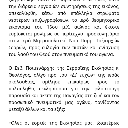
την διάρκεια εργασιών συντηρήσεως της εικόνος,
απεκαλύφθη, κάτω από επάλληλα στρώματα
νεοτέρων επιζωγραφίσεων, το ιερό θεομητορικό
εικόνισμα του 16ου μ.Χ. αιώνος και έκτοτε
ευρίσκεται μονίμως σε περίτεχνο προσκυνητάριο
στον ιερό Μητροπολιτικό Ναό Παμμ. Ταξιαρχών
Σερρών, προς ευλογία των πιστών και ενίσχυση
του λαού του Θεού στον πνευματικό του αγώνα.
Ο Σεβ. Ποιμενάρχης της Σερραϊκης Εκκλησίας κ.
Θεολόγος, ολίγο προ του «Δι’ ευχών» της ιεράς
ακολουθίας, ομίλησε επικαίρως προς το
πολυπληθές εκκλησίασμα για την φιλόστοργη
παρουσία και σκέπη της Παναγίας στη ζωή και τον
προσωπικό πνευματικό μας αγώνα, τονίζοντας
μεταξύ άλλων και τα εξής:
«Όλες οι εορτές της Εκκλησίας μας, ιδιαιτέρως