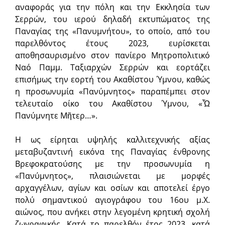
αναφοράς για την πόλη και την Εκκλησία των
Σερρών, του ιερού δηλαδή εκτυπώματος της
Παναγίας της «Πανυμνήτου», το οποίο, από του
παρελθόντος έτους 2023, ευρίσκεται
αποθησαυρισμένο στον πανίερο Μητροπολιτικό
Ναό Παμμ. Ταξιαρχών Σερρών και εορτάζει
επισήμως την εορτή του Ακαθίστου Ύμνου, καθώς
η προσωνυμία «Πανύμνητος» παραπέμπει στον
τελευταίο οίκο του Ακαθίστου Ύμνου, «Ὦ
Πανύμνητε Μῆτερ…».
Η ως είρηται υψηλής καλλιτεχνικής αξίας
μεταβυζαντινή εικόνα της Παναγίας ένθρονης
Βρεφοκρατούσης με την προσωνυμία η
«Πανύμνητος», πλαισιώνεται με μορφές
αρχαγγέλων, αγίων και οσίων και αποτελεί έργο
πολύ σημαντικού αγιογράφου του 16ου μ.Χ.
αιώνος, που ανήκει στην λεγομένη κρητική σχολή
ζωγραφικής. Κατά το παρελθόν έτος 2023, κατά