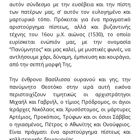
αυτόν σύνδεσμο με την ευσέβεια και την πίστη
των πατέρων μας, σ’ αυτόν τον ευλογημένο και
μαρτυρικό τόπο. Πρόκειται για ένα πραγματικό
αριστούργημα πίστεως, αλλά και βυζαντινής
τέχνης του 16ου μ.Χ. αιώνος (1530), το οποίο
ευρίσκεται ενώπιόν μας, με την ονομασία
‘’Πανύμνητος’’ και μας καλεί, με μυστικές φωνές, να
αντλήσουμε χάρι, δύναμη, έμπνευση και κουράγιο,
από την σεπτή μορφή Της.
Την ένθρονο Βασίλισσα ουρανού και γης, την
πανύμνητο Θεοτόκο στην ιερά αυτή εικόνα
περιστοιχίζουν τιμητικώς οι αρχιστράτηγοι
Μιχαήλ και Γαβριήλ, ο τίμιος Πρόδρομος, οι άγιοι
Ιεράρχες Νικόλαος και Χρυσόστομος, οι μάρτυρες
Αρτέμιος, Προκόπιος, Τρύφων και οι όσιοι Σάββας
ο ηγιασμένος, Πέτρος ο Αθωνίτης και Ονούφριος.
Είναι πράγματι ένα αριστούργημα πίστεως και
καλλιτεχνικής δημιουργίας.