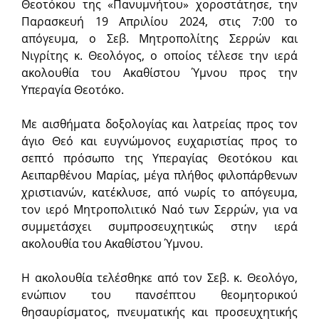
Θεοτόκου της «Πανυμνήτου» χοροστάτησε, την
Παρασκευή 19 Απριλίου 2024, στις 7:00 το
απόγευμα, ο Σεβ. Μητροπολίτης Σερρών και
Νιγρίτης κ. Θεολόγος, ο οποίος τέλεσε την ιερά
ακολουθία του Ακαθίστου Ύμνου προς την
Υπεραγία Θεοτόκο.
Με αισθήματα δοξολογίας και λατρείας προς τον
άγιο Θεό και ευγνώμονος ευχαριστίας προς το
σεπτό πρόσωπο της Υπεραγίας Θεοτόκου και
Αειπαρθένου Μαρίας, μέγα πλήθος φιλοπάρθενων
χριστιανών, κατέκλυσε, από νωρίς το απόγευμα,
τον ιερό Μητροπολιτικό Ναό των Σερρών, για να
συμμετάσχει συμπροσευχητικώς στην ιερά
ακολουθία του Ακαθίστου Ύμνου.
Η ακολουθία τελέσθηκε από τον Σεβ. κ. Θεολόγο,
ενώπιον του πανσέπτου θεομητορικού
θησαυρίσματος, πνευματικής και προσευχητικής