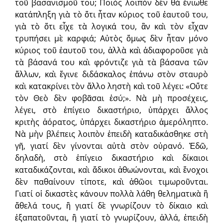
τοῦ βασανισμοῦ του; Ποιὸς λοιπὸν δὲν θὰ ἔνιωθε
κατάπληξη γιὰ τὸ ὅτι ἦταν κύριος τοῦ ἑαυτοῦ του,
γιὰ τὸ ὅτι εἶχε τὰ λογικά του, ἂν καὶ τὸν εἶχαν
τρυπήσει μὲ καρφιά; Αὐτὸς ὅμως δὲν ἦταν μόνο
κύριος τοῦ ἑαυτοῦ του, ἀλλὰ καὶ ἀδιαφοροῦσε γιὰ
τὰ βάσανά του καὶ φρόντιζε γιὰ τὰ βάσανα τῶν
ἄλλων, καὶ ἔγινε διδάσκαλος ἐπάνω στὸν σταυρὸ
καὶ κατακρίνει τὸν ἄλλο ληστὴ καὶ τοῦ λέγει: «Οὔτε
τὸν Θεὸ δὲν φοβᾶσαι ἐσύ;». Νὰ μὴ προσέχεις,
λέγει, στὸ ἐπίγειο δικαστήριο, ὑπάρχει ἄλλος
κριτὴς ἀόρατος, ὑπάρχει δικαστήριο ἀμερόληπτο.
Νὰ μὴν βλέπεις λοιπὸν ἐπειδὴ καταδικάσθηκε στὴ
γῆ, γιατί δὲν γίνονται αὐτὰ στὸν οὐρανό. Ἐδῶ,
δηλαδὴ, στὸ ἐπίγειο δικαστήριο καὶ δίκαιοι
καταδικάζονται, καὶ ἄδικοι ἀθωώνονται, καὶ ἔνοχοι
δὲν παθαίνουν τίποτε, καὶ ἀθῶοι τιμωροῦνται.
Γιατί οἱ δικαστὲς κάνουν πολλὰ λάθη θεληματικὰ ἢ
ἄθελά τους, ἢ γιατί δὲ γνωρίζουν τὸ δίκαιο καὶ
ἐξαπατοῦνται, ἢ γιατί τὸ γνωρίζουν, ἀλλά, ἐπειδὴ