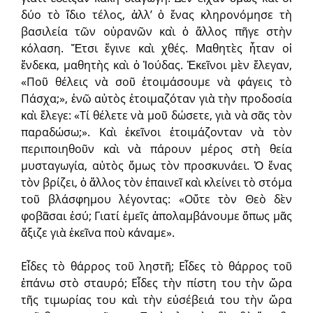
δύο τὸ ἴδιο τέλος, ἀλλ’ ὁ ἕνας κληρονόμησε τὴ
βασιλεία τῶν οὐρανῶν καὶ ὁ ἄλλος πῆγε στὴν
κόλαση. Ἔτσι ἔγινε καὶ χθές. Μαθητὲς ἦταν οἱ
ἕνδεκα, μαθητὴς καὶ ὁ Ἰούδας. Ἐκεῖνοι μὲν ἔλεγαν,
«Ποῦ θέλεις νὰ σοῦ ἑτοιμάσουμε νὰ φάγεις τὸ
Πάσχα;», ἐνῶ αὐτὸς ἑτοιμαζόταν γιὰ τὴν προδοσία
καὶ ἔλεγε: «Τί θέλετε νὰ μοῦ δώσετε, γιὰ νὰ σᾶς τὸν
παραδώσω;». Καὶ ἐκεῖνοι ἑτοιμάζονταν νὰ τὸν
περιποιηθοῦν καὶ νὰ πάρουν μέρος στὴ θεία
μυσταγωγία, αὐτὸς ὅμως τὸν προσκυνάει. Ὁ ἕνας
τὸν βρίζει, ὁ ἄλλος τὸν ἐπαινεῖ καὶ κλείνει τὸ στόμα
τοῦ βλάσφημου λέγοντας: «Οὔτε τὸν Θεὸ δὲν
φοβᾶσαι ἐσύ; Γιατί ἐμεῖς ἀπολαμβάνουμε ὅπως μᾶς
ἄξιζε γιὰ ἐκεῖνα ποὺ κάναμε».
Εἶδες τὸ θάρρος τοῦ ληστῆ; Εἶδες τὸ θάρρος τοῦ
ἐπάνω στὸ σταυρό; Εἶδες τὴν πίστη του τὴν ὥρα
τῆς τιμωρίας του καὶ τὴν εὐσέβειά του τὴν ὥρα