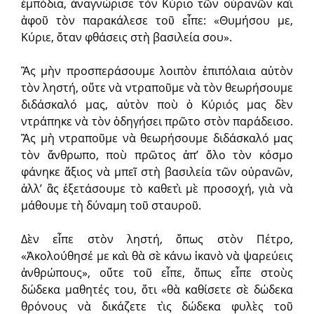
ἐμπόδια, ἀναγνώρισε τὸν Κύριο τῶν οὐρανῶν καὶ
ἀφοῦ τὸν παρακάλεσε τοῦ εἶπε: «Θυμήσου με,
Κύριε, ὅταν φθάσεις στὴ βασιλεία σου».
Ἂς μὴν προσπεράσουμε λοιπὸν ἐπιπόλαια αὐτὸν
τὸν ληστή, οὔτε νὰ ντραποῦμε νὰ τὸν θεωρήσουμε
διδάσκαλό μας, αὐτὸν ποὺ ὁ Κύριός μας δὲν
ντράπηκε νὰ τὸν ὁδηγήσει πρῶτο στὸν παράδεισο.
Ἂς μὴ ντραποῦμε νὰ θεωρήσουμε διδάσκαλό μας
τὸν ἄνθρωπο, ποὺ πρῶτος ἀπ’ ὅλο τὸν κόσμο
φάνηκε ἄξιος νὰ μπεῖ στὴ βασιλεία τῶν οὐρανῶν,
ἀλλ’ ἂς ἐξετάσουμε τὸ καθετὶ μὲ προσοχή, γιὰ νὰ
μάθουμε τὴ δύναμη τοῦ σταυροῦ.
Δὲν εἶπε στὸν ληστή, ὅπως στὸν Πέτρο,
«Ἀκολούθησέ με καὶ θὰ σὲ κάνω ἱκανὸ νὰ ψαρεύεις
ἀνθρώπους», οὔτε τοῦ εἶπε, ὅπως εἶπε στοὺς
δώδεκα μαθητές του, ὅτι «θὰ καθίσετε σὲ δώδεκα
θρόνους νὰ δικάζετε τὶς δώδεκα φυλὲς τοῦ