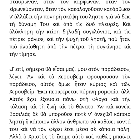
σταύρωναν, ὅταν τὸν κάρφωναν, ὅταν τὸν
εἰρωνεύονταν, ὅταν τὸν κακολογοῦσαν κατόρθωσε
ν’ ἀλλάξει τὴν πονηρὴ σκέψη τοῦ ληστῆ, γιὰ νὰ δεῖς
τὴ δύναμή Του καὶ ἀπὸ τὶς δυό πλευρές. Καὶ
ὁλόκληρη τὴν κτίση δηλαδὴ συγκλόνισε, καὶ τὶς
πέτρες ράγισε, καὶ τὴν ψυχὴ τοῦ ληστῆ, ποὺ ἦταν
πιὸ ἀναίσθητη ἀπὸ τὴν πέτρα, τὴ συγκίνησε καὶ
τὴν τίμησε.
«Γιατί, σήμερα θὰ εἶσαι μαζί μου στὸν παράδεισο»,
λέγει. Ἂν καὶ τὰ Χερουβεὶμ φρουροῦσαν τὸν
παράδεισο, αὐτὸς ὅμως ἦταν κύριος καὶ τῶν
Χερουβείμ. Ἐκεῖ περιφέρεται πύρινη ρομφαία, ἀλλ’
Αὐτὸς ἔχει ἐξουσία πάνω στὴ φλόγα καὶ τὴν
κόλαση καὶ τὴ ζωὴ καὶ τὸ θάνατο. Ἂν καὶ κανεὶς
βασιλιὰς δὲ θὰ μποροῦσε ποτὲ ν’ ἀνεχθεῖ κάποιο
ληστὴ ἢ κάποιον ἄλλον ἄνθρωπο νὰ καθίσει κοντά
του καὶ νὰ τὸν φέρει ἔτσι μέσα σὲ κάποια πόλη.
Ἀλλὰ ὁ Χριστὸς τὸ ἔκαμε αὐτὸ καί, καθὼς μπαίνει