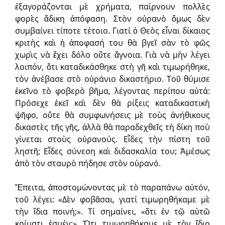
ἐξαγοράζονται μὲ χρήματα, παίρνουν πολλὲς
φορὲς ἄδικη ἀπόφαση. Στὸν οὐρανὸ ὅμως δὲν
συμβαίνει τίποτε τέτοιο. Γιατί ὁ Θεὸς εἶναι δίκαιος
κριτὴς καὶ ἡ ἀποφασή του θὰ βγεῖ σὰν τὸ φῶς
χωρὶς νὰ ἔχει δόλο οὔτε ἄγνοια. Γιὰ νὰ μὴν λέγει
λοιπόν, ὅτι καταδικάσθηκε στὴ γῆ καὶ τιμωρήθηκε,
τὸν ἀνέβασε στὸ οὐράνιο δικαστήριο. Τοῦ θύμισε
ἐκεῖνο τὸ φοβερὸ βῆμα, λέγοντας περίπου αὐτά:
Πρόσεχε ἐκεῖ καὶ δὲν θὰ ρίξεις καταδικαστικὴ
ψῆφο, οὔτε θὰ συμφωνήσεις μὲ τοὺς ἀνήθικους
δικαστὲς τῆς γῆς, ἀλλὰ θὰ παραδεχθεῖς τὴ δίκη ποὺ
γίνεται στοὺς οὐρανούς. Εἶδες τὴν πίστη τοῦ
ληστῆ; Εἶδες σύνεση καὶ διδασκαλία του; Ἀμέσως
ἀπὸ τὸν σταυρὸ πήδησε στὸν οὐρανό.
Ἔπειτα, ἀποστομώνοντας μὲ τὸ παραπάνω αὐτόν,
τοῦ λέγει: «Δὲν φοβᾶσαι, γιατί τιμωρηθήκαμε μὲ
τὴν ἴδια ποινή;». Τί σημαίνει, «ὅτι ἐν τῷ αὐτῶ
κρίματι ἐσμέν;». Ὅτι τιμωρηθήκαμε μὲ τὸν ἴδιο