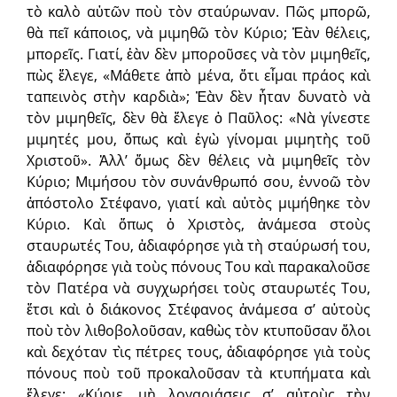
τὸ καλὸ αὐτῶν ποὺ τὸν σταύρωναν. Πῶς μπορῶ,
θὰ πεῖ κάποιος, νὰ μιμηθῶ τὸν Κύριο; Ἐὰν θέλεις,
μπορεῖς. Γιατί, ἐὰν δὲν μποροῦσες νὰ τὸν μιμηθεῖς,
πὼς ἔλεγε, «Μάθετε ἀπὸ μένα, ὅτι εἶμαι πράος καὶ
ταπεινὸς στὴν καρδιὰ»; Ἐὰν δὲν ἦταν δυνατὸ νὰ
τὸν μιμηθεῖς, δὲν θὰ ἔλεγε ὁ Παῦλος: «Νὰ γίνεστε
μιμητές μου, ὅπως καὶ ἐγὼ γίνομαι μιμητὴς τοῦ
Χριστοῦ». Ἀλλ’ ὅμως δὲν θέλεις νὰ μιμηθεῖς τὸν
Κύριο; Μιμήσου τὸν συνάνθρωπό σου, ἐννοῶ τὸν
ἀπόστολο Στέφανο, γιατί καὶ αὐτὸς μιμήθηκε τὸν
Κύριο. Καὶ ὅπως ὁ Χριστὸς, ἀνάμεσα στοὺς
σταυρωτές Του, ἀδιαφόρησε γιὰ τὴ σταύρωσή του,
ἀδιαφόρησε γιὰ τοὺς πόνους Του καὶ παρακαλοῦσε
τὸν Πατέρα νὰ συγχωρήσει τοὺς σταυρωτές Του,
ἔτσι καὶ ὁ διάκονος Στέφανος ἀνάμεσα σ’ αὐτοὺς
ποὺ τὸν λιθοβολοῦσαν, καθὼς τὸν κτυποῦσαν ὅλοι
καὶ δεχόταν τὶς πέτρες τους, ἀδιαφόρησε γιὰ τοὺς
πόνους ποὺ τοῦ προκαλοῦσαν τὰ κτυπήματα καὶ
ἔλεγε: «Κύριε, μὴ λογαριάσεις σ’ αὐτοὺς τὴν