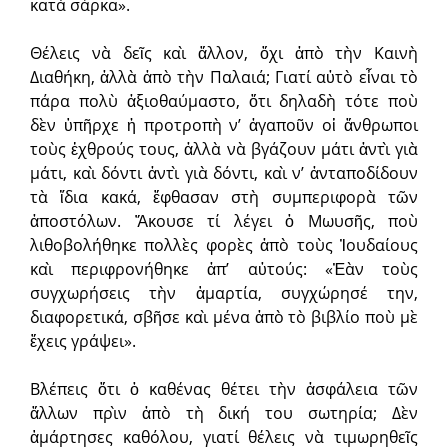
κατὰ σάρκα».
Θέλεις νὰ δεῖς καὶ ἄλλον, ὄχι ἀπὸ τὴν Καινὴ
Διαθήκη, ἀλλὰ ἀπὸ τὴν Παλαιά; Γιατί αὐτὸ εἶναι τὸ
πάρα πολὺ ἀξιοθαύμαστο, ὅτι δηλαδὴ τότε ποὺ
δὲν ὑπῆρχε ἡ προτροπὴ ν’ ἀγαποῦν οἱ ἄνθρωποι
τοὺς ἐχθρούς τους, ἀλλὰ νὰ βγάζουν μάτι ἀντὶ γιὰ
μάτι, καὶ δόντι ἀντὶ γιὰ δόντι, καὶ ν’ ἀνταποδίδουν
τὰ ἴδια κακά, ἔφθασαν στὴ συμπεριφορὰ τῶν
ἀποστόλων. Ἄκουσε τί λέγει ὁ Μωυσῆς, ποὺ
λιθοβολήθηκε πολλὲς φορὲς ἀπὸ τοὺς Ἰουδαίους
καὶ περιφρονήθηκε ἀπ’ αὐτούς: «Ἐὰν τοὺς
συγχωρήσεις τὴν ἁμαρτία, συγχώρησέ την,
διαφορετικά, σβῆσε καὶ μένα ἀπὸ τὸ βιβλίο ποὺ μὲ
ἔχεις γράψει».
Βλέπεις ὅτι ὁ καθένας θέτει τὴν ἀσφάλεια τῶν
ἄλλων πρὶν ἀπὸ τὴ δική του σωτηρία; Δὲν
ἁμάρτησες καθόλου, γιατί θέλεις νὰ τιμωρηθεῖς