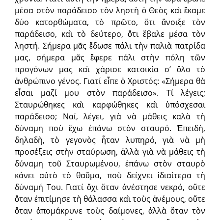
μέσα στὸν παράδεισο τὸν ληστὴ ὁ Θεὸς καὶ ἔκαμε
δύο κατορθώματα, τὸ πρῶτο, ὅτι ἄνοιξε τὸν
παράδεισο, καὶ τὸ δεύτερο, ὅτι ἔβαλε μέσα τὸν
ληστή. Σήμερα μᾶς ἔδωσε πάλι τὴν παλιὰ πατρίδα
μας, σήμερα μᾶς ἔφερε πάλι στὴν πόλη τῶν
προγόνων μας καὶ χάρισε κατοικία σ’ ὅλο τὸ
ἀνθρώπινο γένος. Γιατί εἶπε ὁ Χριστός: «Σήμερα θὰ
εἶσαι μαζί μου στὸν παράδεισο». Τί λέγεις;
Σταυρώθηκες καὶ καρφώθηκες καὶ ὑπόσχεσαι
παράδεισο; Ναί, λέγει, γιὰ νὰ μάθεις καλὰ τὴ
δύναμη ποὺ ἔχω ἐπάνω στὸν σταυρό. Ἐπειδὴ,
δηλαδὴ, τὸ γεγονὸς ἦταν λυπηρό, γιὰ νὰ μὴ
προσέξεις στὴν σταύρωση, ἀλλὰ γιὰ νὰ μάθεις τὴ
δύναμη τοῦ Σταυρωμένου, ἐπάνω στὸν σταυρὸ
κάνει αὐτὸ τὸ θαῦμα, ποὺ δείχνει ἰδιαίτερα τὴ
δύναμή Του. Γιατί ὄχι ὅταν ἀνέστησε νεκρό, οὔτε
ὅταν ἐπιτίμησε τὴ θάλασσα καὶ τοὺς ἀνέμους, οὔτε
ὅταν ἀπομάκρυνε τοὺς δαίμονες, ἀλλὰ ὅταν τὸν