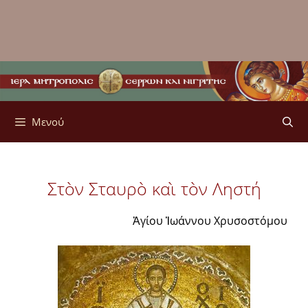
Μενού
Στὸν Σταυρὸ καὶ τὸν Ληστή
Ἁγίου Ἰωάννου Χρυσοστόμου