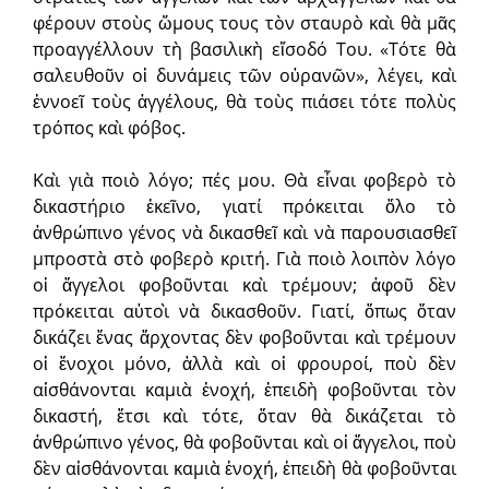
φέρουν στοὺς ὤμους τους τὸν σταυρὸ καὶ θὰ μᾶς
προαγγέλλουν τὴ βασιλικὴ εἴσοδό Του. «Τότε θὰ
σαλευθοῦν οἱ δυνάμεις τῶν οὐρανῶν», λέγει, καὶ
ἐννοεῖ τοὺς ἀγγέλους, θὰ τοὺς πιάσει τότε πολὺς
τρόπος καὶ φόβος.
Καὶ γιὰ ποιὸ λόγο; πές μου. Θὰ εἶναι φοβερὸ τὸ
δικαστήριο ἐκεῖνο, γιατί πρόκειται ὅλο τὸ
ἀνθρώπινο γένος νὰ δικασθεῖ καὶ νὰ παρουσιασθεῖ
μπροστὰ στὸ φοβερὸ κριτή. Γιὰ ποιὸ λοιπὸν λόγο
οἱ ἄγγελοι φοβοῦνται καὶ τρέμουν; ἀφοῦ δὲν
πρόκειται αὐτοὶ νὰ δικασθοῦν. Γιατί, ὅπως ὅταν
δικάζει ἕνας ἄρχοντας δὲν φοβοῦνται καὶ τρέμουν
οἱ ἔνοχοι μόνο, ἀλλὰ καὶ οἱ φρουροί, ποὺ δὲν
αἰσθάνονται καμιὰ ἐνοχή, ἐπειδὴ φοβοῦνται τὸν
δικαστή, ἔτσι καὶ τότε, ὅταν θὰ δικάζεται τὸ
ἀνθρώπινο γένος, θὰ φοβοῦνται καὶ οἱ ἄγγελοι, ποὺ
δὲν αἰσθάνονται καμιὰ ἐνοχή, ἐπειδὴ θὰ φοβοῦνται