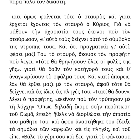
πάρα πολὺ τὸν δικαστή.
Γιατί ὅμως φαίνεται τότε ὁ σταυρὸς καὶ γιατί
ἔρχεται ἔχοντας τὸν σταυρὸ ὁ Κύριος; Γιὰ νὰ
μάθουν τὴν ἀχαριστία τους ἐκεῖνοι ποὺ τὸν
σταύρωσαν, γι’ αὐτὸ τοὺς δείχνει αὐτὸ τὸ σύμβολο
τῆς ντροπῆς τους. Καὶ ὅτι πραγματικὰ γι’ αὐτὸ
φέρει μαζί Του τὸ σταυρό, ἄκουσε τὸν προφήτη
ποὺ λέγει: «Τότε θὰ θρηνήσουν ὅλες οἱ φυλὲς τῆς
γῆς», γιατί θὰ δοῦν τὸν κατήγορό τους καὶ θ’
ἀναγνωρίσουν τὸ σφάλμα τους. Καὶ γιατί ἀπορεῖς,
ἐὰν θὰ ἔρθει μαζὶ μὲ τὸν σταυρό, ἀφοῦ τότε θὰ
δείχνει καὶ τὶς ἴδιες τὶς πληγές Του; «Γιατί θὰ δοῦν»,
λέγει ὁ προφήτης, «ἐκεῖνον ποὺ τὸν τρύπησαν μὲ
τὴ λόγχη». Ὅπως δηλαδὴ ἔκαμε στὴν περίπτωση
τοῦ Θωμᾶ, ἐπειδὴ ἤθελε νὰ διορθώσει τὴν ἀπιστία
τοῦ μαθητῆ Του, καὶ ἀφοῦ ἀναστήθηκε τοῦ ἔδειξε
τὰ σημάδια τῶν καρφιῶν καὶ τὶς πληγές, καὶ τοῦ
εἶπε, «Βάλε τὸ χέρι σου καὶ δές, γιατί τὸ φάντασμα