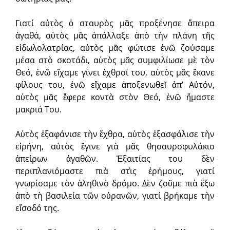
Γιατί αὐτὸς ὁ σταυρὸς μᾶς προξένησε ἄπειρα
ἀγαθά, αὐτὸς μᾶς ἀπάλλαξε ἀπὸ τὴν πλάνη τῆς
εἰδωλολατρίας, αὐτὸς μᾶς φώτισε ἐνῶ ζούσαμε
μέσα στὸ σκοτάδι, αὐτὸς μᾶς συμφιλίωσε μὲ τὸν
Θεό, ἐνῶ εἴχαμε γίνει ἐχθροί του, αὐτὸς μᾶς ἔκανε
φίλους του, ἐνῶ εἴχαμε ἀποξενωθεῖ ἀπ’ Αὐτόν,
αὐτὸς μᾶς ἔφερε κοντὰ στὸν Θεό, ἐνῶ ἤμαστε
μακριά Του.
Αὐτὸς ἐξαφάνισε τὴν ἔχθρα, αὐτὸς ἐξασφάλισε τὴν
εἰρήνη, αὐτὸς ἔγινε γιὰ μᾶς θησαυροφυλάκιο
ἀπείρων ἀγαθῶν. Ἐξαιτίας του δὲν
περιπλανιόμαστε πιὰ στὶς ἐρήμους, γιατί
γνωρίσαμε τὸν ἀληθινὸ δρόμο. Δὲν ζοῦμε πιὰ ἔξω
ἀπὸ τὴ βασιλεία τῶν οὐρανῶν, γιατί βρήκαμε τὴν
εἴσοδό της.