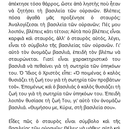
ἀπέκτησε τόσο θάρρος, ὥστε ἀπὸ ληστὴς ποὺ ἦταν
νὰ ζητήσει τὴ βασιλεία τῶν οὐρανῶν. Βλέπεις
πόσα ἀγαθὰ μᾶς προξένησε ὁ σταυρός;
Ἀναλογίζεσαι τὴ βασιλεία τῶν οὐρανῶν; Πές μου
λοιπόν, βλέπεις κάτι τέτοιο; Αὐτὰ ποὺ βλέπεις εἶναι
καρφιὰ καὶ σταυρός, ἀλλ’ ὁ σταυρὸς αὐτός, λέγει,
εἶναι τὸ σύμβολο τῆς βασιλείας τῶν οὐρανῶν. Γι’
αὐτὸ τὸν ὀνομάζω βασιλιά, ἐπειδὴ τὸν βλέπω νὰ
σταυρώνεται. Γιατί εἶναι χαρακτηριστικό του
βασιλιᾶ νὰ πεθαίνει γιὰ τὴ σωτηρία τῶν ὑπηκόων
του. Ὁ Ἴδιος ὁ Χριστὸς εἶπε: «Ὁ ποιμένας ὁ καλὸς
θυσιάζει τὴ ζωή του γιὰ τὴ σωτηρία τῶν προβάτων
τοῦ». Ἑπομένως καὶ ὁ βασιλιάς ὁ καλὸς θυσιάζει τὴ
ζωή του γιὰ τὴ σωτηρία τῶν ὑπηκόων του. Ἐπειδὴ
λοιπὸν θυσίασε τὴ ζωή Του, γι’ αὐτὸ τὸν ὀνομάζω
βασιλιά. «Θυμήσου με, Κύριε, στὴ βασιλεία σου».
Εἶδες πῶς ὁ σταυρὸς εἶναι σύμβολο καὶ τῆς
βασιλείας τῶν οὐρανῶν; Θέλεις νὰ μάθεις αὐτὸ καὶ