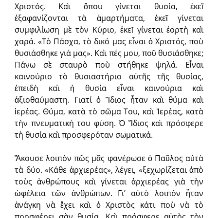
Χριστός. Καὶ ὅπου γίνεται θυσία, ἐκεῖ
ἐξαφανίζονται τὰ ἁμαρτήματα, ἐκεῖ γίνεται
συμφιλίωση μὲ τὸν Κύριο, ἐκεῖ γίνεται ἑορτὴ καὶ
χαρά. «Τὸ Πάσχα, τὸ δικό μας εἶναι ὁ Χριστός, ποὺ
θυσιάσθηκε γιά μας». Καὶ πές μου, ποῦ θυσιάσθηκε;
Πάνω σὲ σταυρὸ ποὺ στήθηκε ψηλά. Εἶναι
καινούριο τὸ θυσιαστήριο αὐτῆς τῆς θυσίας,
ἐπειδὴ καὶ ἡ θυσία εἶναι καινούρια καὶ
ἀξιοθαύμαστη. Γιατί ὁ Ἴδιος ἦταν καὶ θύμα καὶ
ἱερέας. Θύμα, κατὰ τὸ σῶμα Του, καὶ Ἱερέας, κατὰ
τὴν πνευματική του φύση. Ὁ Ἴδιος καὶ πρόσφερε
τὴ θυσία καὶ προσφερόταν σωματικά.
Ἄκουσε λοιπὸν πῶς μᾶς φανέρωσε ὁ Παῦλος αὐτὰ
τὰ δύο. «Κάθε ἀρχιερέας», λέγει, «ξεχωρίζεται ἀπὸ
τοὺς ἀνθρώπους καὶ γίνεται ἀρχιερέας γιὰ τὴν
ὠφέλεια τῶν ἀνθρώπων. Γι’ αὐτὸ λοιπὸν ἦταν
ἀνάγκη νὰ ἔχει καὶ ὁ Χριστὸς κάτι ποὺ νὰ τὸ
προσφέρει σὰν θυσία. Καὶ πρόσφερε αὐτὸς τὸν