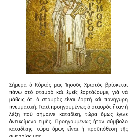
Σήμερα ὁ Κύριός μας Ἰησοῦς Χριστὸς βρίσκεται
πάνω στὸ σταυρὸ καὶ ἐμεῖς ἑορτάζουμε, γιὰ νὰ
μάθεις ὅτι ὁ σταυρὸς εἶναι ἑορτὴ καὶ πανήγυρη
πνευματική. Γιατί προηγουμένως ὁ σταυρὸς ἦταν ἡ
λέξη ποὺ σήμαινε καταδίκη, τώρα ὅμως ἔγινε
ἀντικείμενο τιμῆς. Προηγουμένως ἦταν σύμβολο
καταδίκης, τώρα ὅμως εἶναι ἡ προϋπόθεση τῆς
σωτηρίας μας.