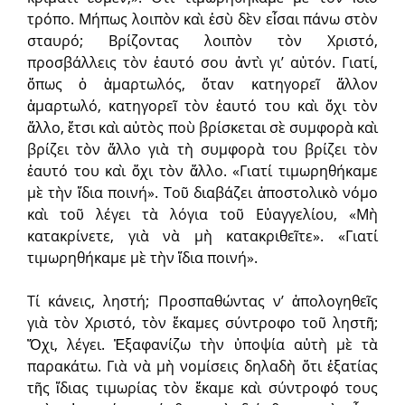
τρόπο. Μήπως λοιπὸν καὶ ἐσὺ δὲν εἶσαι πάνω στὸν
σταυρό; Βρίζοντας λοιπὸν τὸν Χριστό,
προσβάλλεις τὸν ἑαυτό σου ἀντὶ γι’ αὐτόν. Γιατί,
ὅπως ὁ ἁμαρτωλός, ὅταν κατηγορεῖ ἄλλον
ἁμαρτωλό, κατηγορεῖ τὸν ἑαυτό του καὶ ὄχι τὸν
ἄλλο, ἔτσι καὶ αὐτὸς ποὺ βρίσκεται σὲ συμφορὰ καὶ
βρίζει τὸν ἄλλο γιὰ τὴ συμφορὰ του βρίζει τὸν
ἑαυτό του καὶ ὄχι τὸν ἄλλο. «Γιατί τιμωρηθήκαμε
μὲ τὴν ἴδια ποινή». Τοῦ διαβάζει ἀποστολικὸ νόμο
καὶ τοῦ λέγει τὰ λόγια τοῦ Εὐαγγελίου, «Μὴ
κατακρίνετε, γιὰ νὰ μὴ κατακριθεῖτε». «Γιατί
τιμωρηθήκαμε μὲ τὴν ἴδια ποινή».
Τί κάνεις, ληστή; Προσπαθώντας ν’ ἀπολογηθεῖς
γιὰ τὸν Χριστό, τὸν ἔκαμες σύντροφο τοῦ ληστῆ;
Ὄχι, λέγει. Ἐξαφανίζω τὴν ὑποψία αὐτὴ μὲ τὰ
παρακάτω. Γιὰ νὰ μὴ νομίσεις δηλαδὴ ὅτι ἐξατίας
τῆς ἴδιας τιμωρίας τὸν ἔκαμε καὶ σύντροφό τους