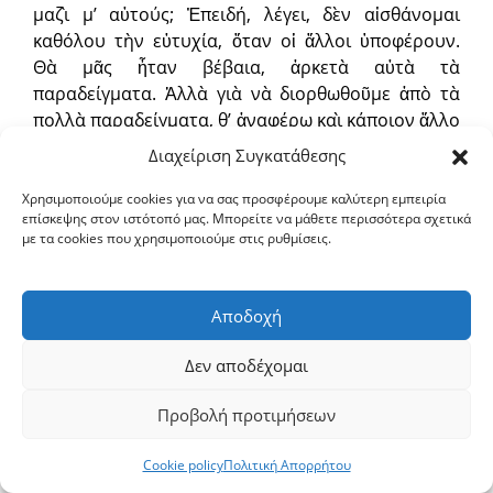
μαζὶ μ’ αὐτούς; Ἐπειδή, λέγει, δὲν αἰσθάνομαι
καθόλου τὴν εὐτυχία, ὅταν οἱ ἄλλοι ὑποφέρουν.
Θὰ μᾶς ἦταν βέβαια, ἀρκετὰ αὐτὰ τὰ
παραδείγματα. Ἀλλὰ γιὰ νὰ διορθωθοῦμε ἀπὸ τὰ
πολλὰ παραδείγματα, θ’ ἀναφέρω καὶ κάποιον ἄλλο
ποὺ ἔκαμε τὶς ἴδιες σκέψεις. Γιατί καὶ ὁ Δαυίδ, ὁ
Διαχείριση Συγκατάθεσης
μακάριος καὶ πράος ἐκεῖνος ἄνδρας, ὅταν
ἐπαναστάτησε ἐναντίον του ὅλος ὁ στρατός του
Χρησιμοποιούμε cookies για να σας προσφέρουμε καλύτερη εμπειρία
επίσκεψης στον ιστότοπό μας. Μπορείτε να μάθετε περισσότερα σχετικά
καὶ ἔδωσε ὅλη του τὴ δύναμη στὸν υἱὸ του τὸν
με τα cookies που χρησιμοποιούμε στις ρυθμίσεις.
Ἀβεσαλώμ, καὶ ἐπιτέθηκε νὰ καταλάβει τὴν ἐξουσία
καὶ ἤθελε νὰ τὸν σφάξει, καὶ ἔπειτα ὀργίσθηκε γι’
αὐτὸ ὁ Θεὸς (γιατί τί σημασία ἔχει ἂν βρῆκε ἄλλη
Αποδοχή
πρόφαση γιὰ τὴ σφαγή;), καὶ ἔστειλε τὸν ἄγγελό
του μὲ γυμνὸ τὸ ξίφος, γιὰ νὰ κτυπήσει ἀπὸ ψηλά,
Δεν αποδέχομαι
ὅταν ἔβλεπε ὅτι ἀφανίζονται ὅλοι, τί λέγει; «Ἐγὼ ὁ
ποιμένας ἁμάρτησα, καὶ ἐγὼ ὁ ποιμένας ἔκαμα
Προβολή προτιμήσεων
κακό. Ἂς πέσει ἡ τιμωρία σου σὲ μένα καὶ στὴν
πατρική μου οἰκογένεια».
Cookie policy
Πολιτική Απορρήτου