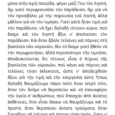
μέσα στὴν ἱερὴ πατρίδα, φέρει μαζί Του τὸν ληστή,
ὄχι γιατί περιφρονοῦσε τὸν παράδεισο, ὄχι γιὰ νὰ
τὸν προσβάλει μὲ τὴν παρουσία τοῦ ληστῆ, ἀλλὰ
μᾶλλον γιὰ νὰ τὸν τιμήσει. Γιατί αὐτὸ ἦταν τιμὴ γιὰ
τὸν παράδεισο, νὰ ἔχει δηλαδὴ τέτοιον κύριο, ποὺ
ἔκαμε καὶ τὸν ληστὴ ἄξιο ν’ ἀπολαύσει τὸν
παράδεισο. Καὶ ὅταν ἔβαλε τελῶνες καὶ πόρνες στὴ
βασιλεία τῶν οὐρανῶν, δὲν τὸ ἔκαμε γιατί ἤθελε νὰ
τὴν περιφρονήσει, ἀλλὰ περισσότερο τὴν τιμοῦσε,
ἀποδεικνύοντας ὅτι τέτοιος εἶναι ὁ Κύριος τῆς
βασιλείας τῶν οὐρανῶν, ποὺ κάνει καὶ πόρνες καὶ
τελῶνες τόσο ἐκλεκτούς, ὥστε ν’ ἀποδειχθοῦν
ἄξιοι γιὰ τὴν τιμὴ καὶ τὴν εὐεργεσία αὐτή. Ὅπως
δηλαδὴ θαυμάζουμε πάρα πολὺ ἕναν ἰατρὸ τότε,
ὅταν τὸν δοῦμε νὰ θεραπεύει καὶ νὰ ἐπαναφέρει
τὴν ὑγεία σ’ ἀνθρώπους ποὺ ἔπασχαν ἀπὸ ἀνίατες
ἀσθένειες, ἔτσι εἶναι δίκαιο νὰ θαυμάζουμε καὶ τὸ
Χριστό, ὅταν θεραπεύει ἀνίατα τραύματα, ὅταν
ξαναδίνει σὲ τελώνη καὶ πόρνη τόση ὑγεία, ὥστε ν’