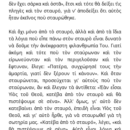
δὲν ἔχει σάρκα καὶ ὀστᾶ», ἔτσι καὶ τότε θὰ δείξει τὶς
πληγὲς καὶ τὸν σταυρό, γιὰ ν’ ἀποδείξει ὅτι αὐτὸς
ἦταν ἐκεῖνος ποὺ σταυρώθηκε.
Καὶ ὄχι μόνο ἀπὸ τὸ σταυρό, ἀλλὰ καὶ ἀπὸ τὰ ἴδια
τὰ λόγια ποὺ εἶπε πάνω στὸν σταυρὸ εἶναι δυνατὸ
νὰ δοῦμε τὴν ἀνέκφραστη φιλανθρωπία Του. Γιατί
ἀκόμη καὶ τότε ποὺ τὸν σταύρωναν καὶ τὸν
εἰρωνεύονταν καὶ τὸν περιγελοῦσαν καὶ τὸν
ἔφτυναν, ἔλεγε: «Πατέρα, συγχώρησέ τους τὴν
ἁμαρτία, γιατί δὲν ξέρουν τί κάνουν». Καὶ ὅταν
σταυρώνεται, προσεύχεται γι’ αὐτοὺς ποὺ τὸν
σταύρωναν, ἂν καὶ ἔλεγαν τὰ ἀντίθετα: «Ἐὰν εἶσαι
Υἱὸς τοῦ Θεοῦ, κατέβα ἀπὸ τὸν σταυρὸ καὶ θὰ
πιστέψουμε σὲ σένα». Ἀλλ’ ὅμως, γι’ αὐτὸ δὲν
κατεβαίνει ἀπὸ τὸν σταυρό, ἐπειδὴ εἶναι Υἱὸς τοῦ
Θεοῦ, καὶ γι’ αὐτὸ ἦρθε, γιὰ νὰ σταυρωθεῖ γιὰ τὴ
σωτηρία μας. «Κατέβα ἀπὸ τὸ σταυρό», λέγει, «καὶ
θὰ πιστέψουμε σὲ σένα». Αὐτὰ εἶναι λόγια καὶ