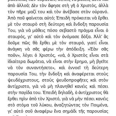
ἀπὸ ἀλλοῦ; Δὲν τὸν ἄφησε στὴ γῆ ὁ Χριστός, ἀλλὰ
τὸν πῆρε μαζί του καὶ τὸν ἀνέβασε στὸν οὐρανό.
Ἀπὸ ποῦ φαίνεται αὐτό; Ἐπειδὴ πρόκειται νὰ ἔρθει
μὲ τὸν σταυρὸ στὴ δεύτερη καὶ ἔνδοξη παρουσία
Του, γιὰ νὰ μάθεις πόσο σεβαστὸ πράγμα εἶναι ὁ
σταυρός, γι’ αὐτὸ καὶ τὸν ὀνόμασε δόξα. Ἀλλ’ ἂς
δοῦμε πῶς θὰ ἔρθει μὲ τὸν σταυρό, γιατί εἶναι
ἀνάγκη νὰ σᾶς φέρω τὴν ἀπόδειξη. «Ἐὰν σᾶς
ποῦν», λέγει ὁ Χριστός, «νά, ὁ Χριστὸς εἶναι στὰ
ἰδιαίτερα δωμάτια, νὰ εἶναι στὴν ἔρημο, μὴ βγεῖτε
νὰ τὸν συναντήσετε», καὶ ἐννοεῖ τὴ δεύτερη
παρουσία Του, τὴν ἔνδοξη καὶ ἀναφέρεται στοὺς
ψευδόχριστους, στοὺς ψευδοπροφῆτες καὶ στὸν
ἀντίχριστο, γιὰ νὰ μὴ πλανηθεῖ κανεὶς καὶ πέσει
στὴν παγίδα του. Ἐπειδή δηλαδὴ, ὁ ἀντίχριστος θὰ
ἔρθει πρὶν ἀπὸ τὸν Χριστό, γιὰ νὰ μὴν πέσει κανεὶς
στὸ στόμα τοῦ λύκου, ἀναζητώντας τὸν Ποιμένα,
γι’ αὐτό σοῦ ἀναφέρω ἕνα σημάδι τῆς παρουσίας