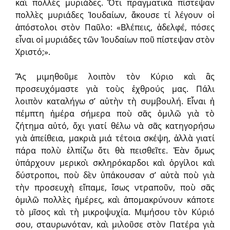
καὶ πολλὲς μυριάδες. Ὅτι πραγματικὰ πίστεψαν
πολλὲς μυριάδες Ἰουδαίων, ἄκουσε τί λέγουν οἱ
ἀπόστολοι στὸν Παῦλο: «Βλέπεις, ἀδελφέ, πόσες
εἶναι οἱ μυριάδες τῶν Ἰουδαίων ποῦ πίστεψαν στὸν
Χριστό;».
Ἂς μιμηθοῦμε λοιπὸν τὸν Κύριο καὶ ἂς
προσευχόμαστε γιὰ τοὺς ἐχθρούς μας. Πάλι
λοιπὸν καταλήγω σ’ αὐτὴν τὴ συμβουλή. Εἶναι ἡ
πέμπτη ἡμέρα σήμερα ποὺ σᾶς ὁμιλῶ γιὰ τὸ
ζήτημα αὐτό, ὄχι γιατί θέλω νὰ σᾶς κατηγορήσω
γιὰ ἀπείθεια, μακριὰ μιά τέτοια σκέψη, ἀλλὰ γιατί
πάρα πολὺ ἐλπίζω ὅτι θὰ πεισθεῖτε. Ἐὰν ὅμως
ὑπάρχουν μερικοὶ σκληρόκαρδοι καὶ ὀργίλοι καὶ
δύστροποι, ποὺ δὲν ὑπάκουσαν σ’ αὐτὰ ποὺ γιὰ
τὴν προσευχὴ εἴπαμε, ἴσως ντραποῦν, ποὺ σᾶς
ὁμιλῶ πολλὲς ἡμέρες, καὶ ἀπομακρύνουν κάποτε
τὸ μῖσος καὶ τὴ μικροψυχία. Μιμήσου τὸν Κύριό
σου, σταυρωνόταν, καὶ μιλοῦσε στὸν Πατέρα γιὰ