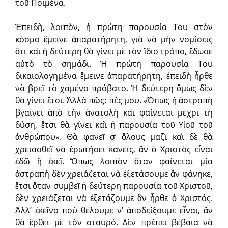
τοῦ Ποιμένα.
Ἐπειδὴ, λοιπὸν, ἡ πρώτη παρουσία Του στὸν
κόσμο ἔμεινε ἀπαρατήρητη, γιὰ νὰ μὴν νομίσεις
ὅτι καὶ ἡ δεύτερη θὰ γίνει μὲ τὸν ἴδιο τρόπο, ἔδωσε
αὐτὸ τὸ σημάδι. Ἡ πρώτη παρουσία Του
δικαιολογημένα ἔμεινε ἀπαρατήρητη, ἐπειδὴ ἦρθε
νὰ βρεῖ τὸ χαμένο πρόβατο. Ἡ δεύτερη ὅμως δὲν
θὰ γίνει ἔτσι. Ἀλλὰ πῶς; πές μου. «Ὅπως ἡ ἀστραπὴ
βγαίνει ἀπὸ τὴν ἀνατολὴ καὶ φαίνεται μέχρι τὴ
δύση, ἔτσι θὰ γίνει καὶ ἡ παρουσία τοῦ Υἱοῦ τοῦ
ἀνθρώπου». Θὰ φανεῖ σ’ ὅλους μαζὶ καὶ δὲ θὰ
χρειασθεῖ νὰ ἐρωτήσει κανείς, ἂν ὁ Χριστὸς εἶναι
ἐδῶ ἢ ἐκεῖ. Ὅπως λοιπὸν ὅταν φαίνεται μία
ἀστραπὴ δὲν χρειάζεται νὰ ἐξετάσουμε ἂν φάνηκε,
ἔτσι ὅταν συμβεῖ ἡ δεύτερη παρουσία τοῦ Χριστοῦ,
δὲν χρειάζεται νὰ ἐξετάζουμε ἂν ἦρθε ὁ Χριστός.
Ἀλλ’ ἐκεῖνο ποὺ θέλουμε ν’ ἀποδείξουμε εἶναι, ἂν
θὰ ἔρθει μὲ τὸν σταυρό. Δὲν πρέπει βέβαια νὰ