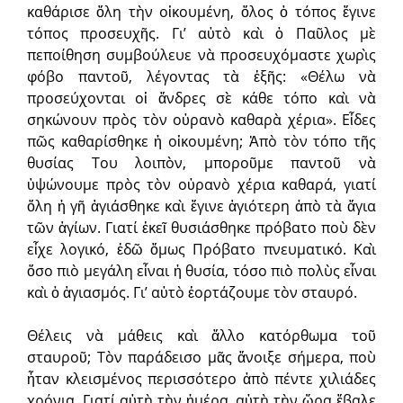
καθάρισε ὅλη τὴν οἰκουμένη, ὅλος ὁ τόπος ἔγινε
τόπος προσευχῆς. Γι’ αὐτὸ καὶ ὁ Παῦλος μὲ
πεποίθηση συμβούλευε νὰ προσευχόμαστε χωρὶς
φόβο παντοῦ, λέγοντας τὰ ἑξῆς: «Θέλω νὰ
προσεύχονται οἱ ἄνδρες σὲ κάθε τόπο καὶ νὰ
σηκώνουν πρὸς τὸν οὐρανὸ καθαρὰ χέρια». Εἶδες
πῶς καθαρίσθηκε ἡ οἰκουμένη; Ἀπὸ τὸν τόπο τῆς
θυσίας Του λοιπὸν, μποροῦμε παντοῦ νὰ
ὑψώνουμε πρὸς τὸν οὐρανὸ χέρια καθαρά, γιατί
ὅλη ἡ γῆ ἁγιάσθηκε καὶ ἔγινε ἁγιότερη ἀπὸ τὰ ἅγια
τῶν ἁγίων. Γιατί ἐκεῖ θυσιάσθηκε πρόβατο ποὺ δὲν
εἶχε λογικό, ἐδῶ ὅμως Πρόβατο πνευματικό. Καὶ
ὅσο πιὸ μεγάλη εἶναι ἡ θυσία, τόσο πιὸ πολὺς εἶναι
καὶ ὁ ἁγιασμός. Γι’ αὐτὸ ἑορτάζουμε τὸν σταυρό.
Θέλεις νὰ μάθεις καὶ ἄλλο κατόρθωμα τοῦ
σταυροῦ; Τὸν παράδεισο μᾶς ἄνοιξε σήμερα, ποὺ
ἦταν κλεισμένος περισσότερο ἀπὸ πέντε χιλιάδες
χρόνια. Γιατί αὐτὴ τὴν ἡμέρα, αὐτὴ τὴν ὥρα ἔβαλε