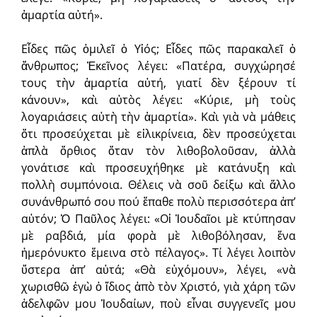
ἁμαρτία αὐτή».
Εἶδες πῶς ὁμιλεῖ ὁ Υἱός; Εἶδες πῶς παρακαλεῖ ὁ
ἄνθρωπος; Ἐκεῖνος λέγει: «Πατέρα, συγχώρησέ
τους τὴν ἁμαρτία αὐτή, γιατί δὲν ξέρουν τί
κάνουν», καὶ αὐτὸς λέγει: «Κύριε, μὴ τοὺς
λογαριάσεις αὐτὴ τὴν ἁμαρτία». Καὶ γιὰ νὰ μάθεις
ὅτι προσεύχεται μὲ εἰλικρίνεια, δὲν προσεύχεται
ἁπλὰ ὄρθιος ὅταν τὸν λιθοβολοῦσαν, ἀλλὰ
γονάτισε καὶ προσευχήθηκε μὲ κατάνυξη καὶ
πολλὴ συμπόνοια. Θέλεις νὰ σοῦ δείξω καὶ ἄλλο
συνάνθρωπό σου πού ἔπαθε πολὺ περισσότερα ἀπ’
αὐτόν; Ὁ Παῦλος λέγει: «Οἱ Ἰουδαῖοι μὲ κτύπησαν
μὲ ραβδιά, μία φορὰ μὲ λιθοβόλησαν, ἕνα
ἡμερόνυκτο ἔμεινα στὸ πέλαγος». Τί λέγει λοιπὸν
ὕστερα ἀπ’ αὐτά; «Θὰ εὐχόμουν», λέγει, «νὰ
χωρισθῶ ἐγὼ ὁ ἴδιος ἀπὸ τὸν Χριστό, γιὰ χάρη τῶν
ἀδελφῶν μου Ἰουδαίων, ποὺ εἶναι συγγενεῖς μου