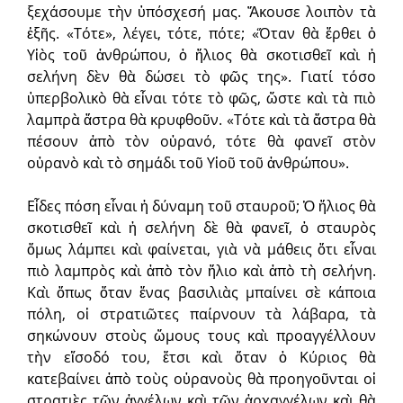
ξεχάσουμε τὴν ὑπόσχεσή μας. Ἄκουσε λοιπὸν τὰ
ἑξῆς. «Τότε», λέγει, τότε, πότε; «Ὅταν θὰ ἔρθει ὁ
Υἱὸς τοῦ ἀνθρώπου, ὁ ἥλιος θὰ σκοτισθεῖ καὶ ἡ
σελήνη δὲν θὰ δώσει τὸ φῶς της». Γιατί τόσο
ὑπερβολικὸ θὰ εἶναι τότε τὸ φῶς, ὥστε καὶ τὰ πιὸ
λαμπρὰ ἄστρα θὰ κρυφθοῦν. «Τότε καὶ τὰ ἄστρα θὰ
πέσουν ἀπὸ τὸν οὐρανό, τότε θὰ φανεῖ στὸν
οὐρανὸ καὶ τὸ σημάδι τοῦ Υἱοῦ τοῦ ἀνθρώπου».
Εἶδες πόση εἶναι ἡ δύναμη τοῦ σταυροῦ; Ὁ ἥλιος θὰ
σκοτισθεῖ καὶ ἡ σελήνη δὲ θὰ φανεῖ, ὁ σταυρὸς
ὅμως λάμπει καὶ φαίνεται, γιὰ νὰ μάθεις ὅτι εἶναι
πιὸ λαμπρὸς καὶ ἀπὸ τὸν ἥλιο καὶ ἀπὸ τὴ σελήνη.
Καὶ ὅπως ὅταν ἕνας βασιλιὰς μπαίνει σὲ κάποια
πόλη, οἱ στρατιῶτες παίρνουν τὰ λάβαρα, τὰ
σηκώνουν στοὺς ὤμους τους καὶ προαγγέλλουν
τὴν εἴσοδό του, ἔτσι καὶ ὅταν ὁ Κύριος θὰ
κατεβαίνει ἀπὸ τοὺς οὐρανοὺς θὰ προηγοῦνται οἱ
στρατιὲς τῶν ἀγγέλων καὶ τῶν ἀρχαγγέλων καὶ θὰ