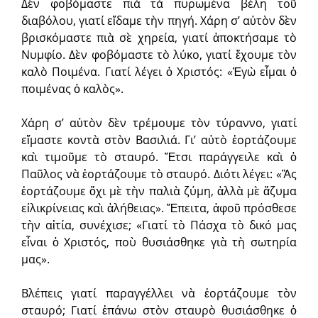
Δὲν φοβόμαστε πιὰ τὰ πυρωμένα βέλη τοῦ
διαβόλου, γιατί εἴδαμε τὴν πηγή. Χάρη σ’ αὐτὸν δὲν
βρισκόμαστε πιὰ σὲ χηρεία, γιατί ἀποκτήσαμε τὸ
Νυμφίο. Δὲν φοβόμαστε τὸ λύκο, γιατί ἔχουμε τὸν
καλὸ Ποιμένα. Γιατί λέγει ὁ Χριστός: «Ἐγὼ εἶμαι ὁ
ποιμένας ὁ καλὸς».
Χάρη σ’ αὐτὸν δὲν τρέμουμε τὸν τύραννο, γιατί
εἴμαστε κοντὰ στὸν Βασιλιά. Γι’ αὐτὸ ἑορτάζουμε
καὶ τιμοῦμε τὸ σταυρό. Ἔτσι παράγγειλε καὶ ὁ
Παῦλος νὰ ἑορτάζουμε τὸ σταυρό. Διότι λέγει: «Ἂς
ἑορτάζουμε ὄχι μὲ τὴν παλιὰ ζύμη, ἀλλὰ μὲ ἄζυμα
εἰλικρίνειας καὶ ἀλήθειας». Ἔπειτα, ἀφοῦ πρόσθεσε
τὴν αἰτία, συνέχισε; «Γιατί τὸ Πάσχα τὸ δικό μας
εἶναι ὁ Χριστός, ποὺ θυσιάσθηκε γιὰ τὴ σωτηρία
μας».
Βλέπεις γιατί παραγγέλλει νὰ ἑορτάζουμε τὸν
σταυρό; Γιατί ἐπάνω στὸν σταυρὸ θυσιάσθηκε ὁ