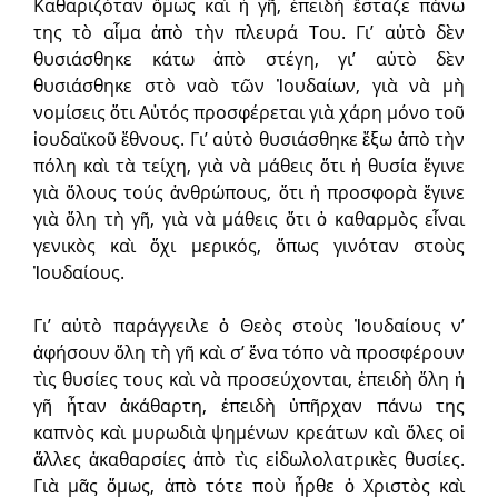
Καθαριζόταν ὅμως καὶ ἡ γῆ, ἐπειδὴ ἔσταζε πάνω
της τὸ αἷμα ἀπὸ τὴν πλευρά Του. Γι’ αὐτὸ δὲν
θυσιάσθηκε κάτω ἀπὸ στέγη, γι’ αὐτὸ δὲν
θυσιάσθηκε στὸ ναὸ τῶν Ἰουδαίων, γιὰ νὰ μὴ
νομίσεις ὅτι Αὐτός προσφέρεται γιὰ χάρη μόνο τοῦ
ἰουδαϊκοῦ ἔθνους. Γι’ αὐτὸ θυσιάσθηκε ἔξω ἀπὸ τὴν
πόλη καὶ τὰ τείχη, γιὰ νὰ μάθεις ὅτι ἡ θυσία ἔγινε
γιὰ ὅλους τούς ἀνθρώπους, ὅτι ἡ προσφορὰ ἔγινε
γιὰ ὅλη τὴ γῆ, γιὰ νὰ μάθεις ὅτι ὁ καθαρμὸς εἶναι
γενικὸς καὶ ὄχι μερικός, ὅπως γινόταν στοὺς
Ἰουδαίους.
Γι’ αὐτὸ παράγγειλε ὁ Θεὸς στοὺς Ἰουδαίους ν’
ἀφήσουν ὅλη τὴ γῆ καὶ σ’ ἕνα τόπο νὰ προσφέρουν
τὶς θυσίες τους καὶ νὰ προσεύχονται, ἐπειδὴ ὅλη ἡ
γῆ ἦταν ἀκάθαρτη, ἐπειδὴ ὑπῆρχαν πάνω της
καπνὸς καὶ μυρωδιὰ ψημένων κρεάτων καὶ ὅλες οἱ
ἄλλες ἀκαθαρσίες ἀπὸ τὶς εἰδωλολατρικὲς θυσίες.
Γιὰ μᾶς ὅμως, ἀπὸ τότε ποὺ ἦρθε ὁ Χριστὸς καὶ