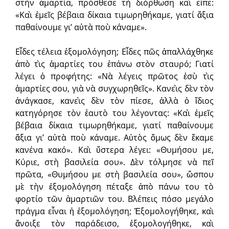
στὴν ἁμαρτία, πρόσθεσε τὴ διόρθωση καὶ εἶπε:
«Καὶ ἐμεῖς βέβαια δίκαια τιμωρηθήκαμε, γιατί ἄξια
παθαίνουμε γι’ αὐτὰ ποὺ κάναμε».
Εἶδες τέλεια ἐξομολόγηση; Εἶδες πῶς ἀπαλλάχθηκε
ἀπὸ τὶς ἁμαρτίες του ἐπάνω στὸν σταυρό; Γιατί
λέγει ὁ προφήτης: «Νὰ λέγεις πρῶτος ἐσὺ τὶς
ἁμαρτίες σου, γιὰ νὰ συγχωρηθεῖς». Κανεὶς δὲν τὸν
ἀνάγκασε, κανεὶς δὲν τὸν πίεσε, ἀλλὰ ὁ ἴδιος
κατηγόρησε τὸν ἑαυτὸ του λέγοντας: «Καὶ ἐμεῖς
βέβαια δίκαια τιμωρηθήκαμε, γιατί παθαίνουμε
ἄξια γι’ αὐτὰ ποὺ κάναμε. Αὐτὸς ὅμως δὲν ἔκαμε
κανένα κακό». Καὶ ὕστερα λέγει: «Θυμήσου με,
Κύριε, στὴ βασιλεία σου». Δὲν τόλμησε νὰ πεῖ
πρῶτα, «Θυμήσου με στὴ βασιλεία σου», ὥσπου
μὲ τὴν ἐξομολόγηση πέταξε ἀπὸ πάνω του τὸ
φορτίο τῶν ἁμαρτιῶν του. Βλέπεις πόσο μεγάλο
πράγμα εἶναι ἡ ἐξομολόγηση; Ἐξομολογήθηκε, καὶ
ἄνοιξε τὸν παράδεισο, ἐξομολογήθηκε, καὶ