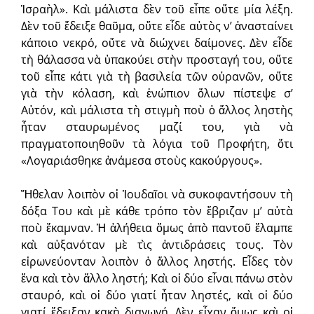
Ἰσραὴλ». Καὶ μάλιστα δὲν τοῦ εἶπε οὔτε μία λέξη.
Δὲν τοῦ ἔδειξε θαῦμα, οὔτε εἶδε αὐτὸς ν’ ἀνασταίνει
κάποιο νεκρό, οὔτε νὰ διώχνει δαίμονες. Δὲν εἶδε
τὴ θάλασσα νὰ ὑπακούει στὴν προσταγή του, οὔτε
τοῦ εἶπε κάτι γιὰ τὴ βασιλεία τῶν οὐρανῶν, οὔτε
γιὰ τὴν κόλαση, καὶ ἐνώπιον ὅλων πίστεψε σ’
Αὐτόν, καὶ μάλιστα τὴ στιγμὴ ποὺ ὁ ἄλλος ληστὴς
ἦταν σταυρωμένος μαζί του, γιὰ νὰ
πραγματοποιηθοῦν τὰ λόγια τοῦ Προφήτη, ὅτι
«Λογαριάσθηκε ἀνάμεσα στοὺς κακούργους».
Ἤθελαν λοιπὸν οἱ Ἰουδαῖοι νὰ συκοφαντήσουν τὴ
δόξα Του καὶ μὲ κάθε τρόπο τὸν ἔβριζαν μ’ αὐτὰ
ποὺ ἔκαμναν. Ἡ ἀλήθεια ὅμως ἀπὸ παντοῦ ἔλαμπε
καὶ αὐξανόταν μὲ τὶς ἀντιδράσεις τους. Τὸν
εἰρωνεύονταν λοιπὸν ὁ ἄλλος ληστής. Εἶδες τὸν
ἕνα καὶ τὸν ἄλλο ληστή; Καὶ οἱ δύο εἶναι πάνω στὸν
σταυρό, καὶ οἱ δύο γιατί ἦταν ληστές, καὶ οἱ δύο
γιατί ἔδειξαν κακὴ διαγωγή. Δὲν εἶχαν ὅμως καὶ οἱ