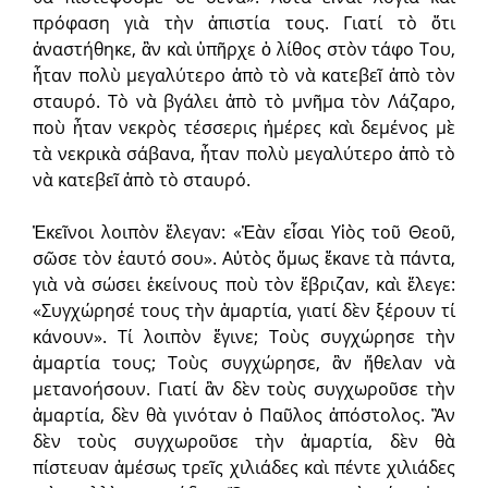
πρόφαση γιὰ τὴν ἀπιστία τους. Γιατί τὸ ὅτι
ἀναστήθηκε, ἂν καὶ ὑπῆρχε ὁ λίθος στὸν τάφο Του,
ἦταν πολὺ μεγαλύτερο ἀπὸ τὸ νὰ κατεβεῖ ἀπὸ τὸν
σταυρό. Τὸ νὰ βγάλει ἀπὸ τὸ μνῆμα τὸν Λάζαρο,
ποὺ ἦταν νεκρὸς τέσσερις ἡμέρες καὶ δεμένος μὲ
τὰ νεκρικὰ σάβανα, ἦταν πολὺ μεγαλύτερο ἀπὸ τὸ
νὰ κατεβεῖ ἀπὸ τὸ σταυρό.
Ἐκεῖνοι λοιπὸν ἔλεγαν: «Ἐὰν εἶσαι Υἱὸς τοῦ Θεοῦ,
σῶσε τὸν ἑαυτό σου». Αὐτὸς ὅμως ἔκανε τὰ πάντα,
γιὰ νὰ σώσει ἐκείνους ποὺ τὸν ἔβριζαν, καὶ ἔλεγε:
«Συγχώρησέ τους τὴν ἁμαρτία, γιατί δὲν ξέρουν τί
κάνουν». Τί λοιπὸν ἔγινε; Τοὺς συγχώρησε τὴν
ἁμαρτία τους; Τοὺς συγχώρησε, ἂν ἤθελαν νὰ
μετανοήσουν. Γιατί ἂν δὲν τοὺς συγχωροῦσε τὴν
ἁμαρτία, δὲν θὰ γινόταν ὁ Παῦλος ἀπόστολος. Ἂν
δὲν τοὺς συγχωροῦσε τὴν ἁμαρτία, δὲν θὰ
πίστευαν ἀμέσως τρεῖς χιλιάδες καὶ πέντε χιλιάδες