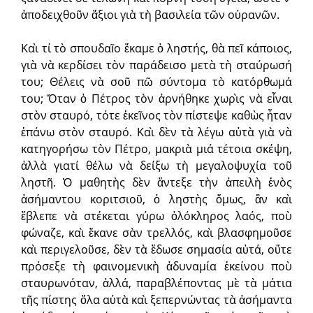
ἀποδειχθοῦν ἄξιοι γιὰ τὴ βασιλεία τῶν οὐρανῶν.
Καὶ τί τὸ σπουδαῖο ἔκαμε ὁ ληστής, θὰ πεῖ κάποιος,
γιὰ νὰ κερδίσει τὸν παράδεισο μετὰ τὴ σταύρωσή
του; Θέλεις νὰ σοῦ πῶ σύντομα τὸ κατόρθωμά
του; Ὅταν ὁ Πέτρος τὸν ἀρνήθηκε χωρὶς νὰ εἶναι
στὸν σταυρό, τότε ἐκεῖνος τὸν πίστεψε καθὼς ἦταν
ἐπάνω στὸν σταυρό. Καὶ δὲν τὰ λέγω αὐτὰ γιὰ νὰ
κατηγορήσω τὸν Πέτρο, μακριὰ μιά τέτοια σκέψη,
ἀλλὰ γιατί θέλω νὰ δείξω τὴ μεγαλοψυχία τοῦ
ληστῆ. Ὁ μαθητὴς δὲν ἄντεξε τὴν ἀπειλὴ ἑνὸς
ἀσήμαντου κοριτσιοῦ, ὁ ληστὴς ὅμως, ἂν καὶ
ἔβλεπε νὰ στέκεται γύρω ὁλόκληρος λαός, ποὺ
φώναζε, καὶ ἔκανε σὰν τρελλός, καὶ βλασφημοῦσε
καὶ περιγελοῦσε, δὲν τὰ ἔδωσε σημασία αὐτά, οὔτε
πρόσεξε τὴ φαινομενικὴ ἀδυναμία ἐκείνου ποὺ
σταυρωνόταν, ἀλλά, παραβλέποντας μὲ τὰ μάτια
τῆς πίστης ὅλα αὐτὰ καὶ ξεπερνώντας τὰ ἀσήμαντα