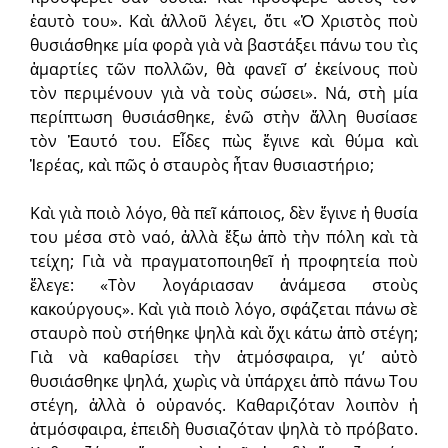
ἑαυτὸ του». Καὶ ἀλλοῦ λέγει, ὅτι «Ὁ Χριστὸς ποὺ
θυσιάσθηκε μία φορὰ γιὰ νὰ βαστάξει πάνω του τὶς
ἁμαρτίες τῶν πολλῶν, θὰ φανεῖ σ’ ἐκείνους ποὺ
τὸν περιμένουν γιὰ νὰ τοὺς σώσει». Νά, στὴ μία
περίπτωση θυσιάσθηκε, ἐνῶ στὴν ἄλλη θυσίασε
τὸν Ἑαυτό του. Εἶδες πὼς ἔγινε καὶ θύμα καὶ
Ἱερέας, καὶ πῶς ὁ σταυρὸς ἦταν θυσιαστήριο;
Καὶ γιὰ ποιὸ λόγο, θὰ πεῖ κάποιος, δὲν ἔγινε ἡ θυσία
του μέσα στὸ ναό, ἀλλὰ ἔξω ἀπὸ τὴν πόλη καὶ τὰ
τείχη; Γιὰ νὰ πραγματοποιηθεῖ ἡ προφητεία ποὺ
ἔλεγε: «Τὸν λογάριασαν ἀνάμεσα στοὺς
κακούργους». Καὶ γιὰ ποιὸ λόγο, σφάζεται πάνω σὲ
σταυρὸ ποὺ στήθηκε ψηλὰ καὶ ὄχι κάτω ἀπὸ στέγη;
Γιὰ νὰ καθαρίσει τὴν ἀτμόσφαιρα, γι’ αὐτὸ
θυσιάσθηκε ψηλά, χωρὶς νὰ ὑπάρχει ἀπὸ πάνω Του
στέγη, ἀλλὰ ὁ οὐρανός. Καθαριζόταν λοιπὸν ἡ
ἀτμόσφαιρα, ἐπειδὴ θυσιαζόταν ψηλὰ τὸ πρόβατο.