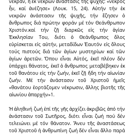
νέκραν, ἡ ἐκ νεκρῶν ἀνάστασις τῆς ψυχῆς: «νεκρός
ἦν, καί ἀνέζησε» (Λουκ. 15, 24). Αὐτήν τήν ἐκ
νεκρῶν ἀνάστασιν τῆς ψυχῆς, τήν ἔζησεν ὁ
ἄνθρωπος διά πρώτην φοράν μέ τόν Θεάνθρωπον
Χριστόν.καί τήν ζῇ διαρκῶς εἰς τήν ἁγίαν
Ἐκκλησίαν Του, διότι ὁ Θεάνθρωπος ὅλος
εὑρίσκεται εἰς αὐτήν, μεταδίδων Ἑαυτόν εἰς ὅλους
τούς πιστούς διά τῶν ἁγίων μυστηρίων καί τῶν
ἁγίων ἀρετῶν. Ὅπου εἶναι Αὐτός, ἐκεῖ πλέον δέν
ὑπάρχει θάνατος, ἐκεῖ ὁ ἄνθρωπος μεταβέβηκεν ἐκ
τοῦ θανάτου εἰς τήν ζωήν, ἐκεῖ ζῇ ἤδη τήν αἰωνίαν
ζωήν. Μέ τήν ἀνάστασιν τοῦ Χριστοῦ ἡμεῖς
«θανάτου ἑορτάζομεν νέκρωσιν, ἄλλης βιοτῆς τῆς
αἰωνίου ἀπαρχήν»1.
Ἡ ἀληθινή ζωή ἐπί τῆς γῆς ἀρχίζει ἀκριβῶς ἀπό τήν
ἀνάστασιν τοῦ Σωτῆρος, διότι εἶναι ζωή πού δέν
τελειώνει μέ τόν θάνατον. Ἄνευ τῆς ἀναστάσεως
τοῦ Χριστοῦ ἡ ἀνθρωπίνη ζωή δέν εἶναι ἄλλο παρά