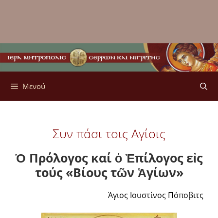
Μενού
Συν πάσι τοις Αγίοις
Ὁ Πρόλογος καί ὁ Ἐπίλογος εἰς
τούς «Βίους τῶν Ἁγίων»
Άγιος Ιουστίνος Πόποβιτς