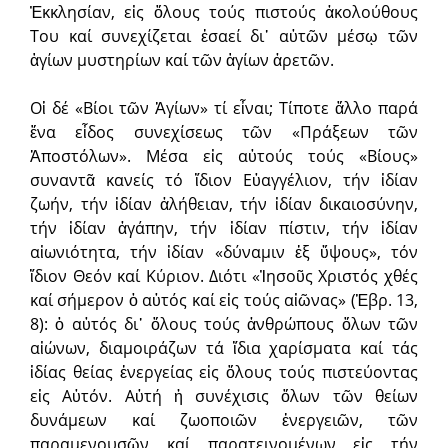
Ἐκκλησίαν, εἰς ὅλους τούς πιστούς ἀκολούθους
Του καί συνεχίζεται ἐσαεί δι᾽ αὐτῶν μέσῳ τῶν
ἁγίων μυστηρίων καί τῶν ἁγίων ἀρετῶν.
Οἱ δέ «Βίοι τῶν Ἁγίων» τί εἶναι; Τίποτε ἄλλο παρά
ἕνα εἶδος συνεχίσεως τῶν «Πράξεων τῶν
Ἀποστόλων». Μέσα εἰς αὐτούς τούς «Βίους»
συναντᾶ κανείς τό ἴδιον Εὐαγγέλιον, τήν ἰδίαν
ζωήν, τήν ἰδίαν ἀλήθειαν, τήν ἰδίαν δικαιοσύνην,
τήν ἰδίαν ἀγάπην, τήν ἰδίαν πίστιν, τήν ἰδίαν
αἰωνιότητα, τήν ἰδίαν «δύναμιν ἐξ ὕψους», τόν
ἴδιον Θεόν καί Κύριον. Διότι «Ἰησοῦς Χριστός χθές
καί σήμερον ὁ αὐτός καί εἰς τούς αἰῶνας» (Ἑβρ. 13,
8): ὁ αὐτός δι᾽ ὅλους τούς ἀνθρώπους ὅλων τῶν
αἰώνων, διαμοιράζων τά ἴδια χαρίσματα καί τάς
ἰδίας θείας ἐνεργείας εἰς ὅλους τούς πιστεύοντας
εἰς Αὐτόν. Αὐτή ἡ συνέχισις ὅλων τῶν θείων
δυνάμεων καί ζωοποιῶν ἐνεργειῶν, τῶν
παραμενουσῶν καί παρατεινομένων εἰς τήν