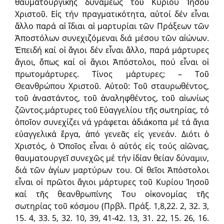
θαυματουργικῆς δυνάμεως τοῦ Κυρίου Ἰησοῦ
Χριστοῦ. Εἰς τήν πραγματικότητα, αὐτοί δέν εἶναι
ἄλλο παρά αἱ ἴδιαι αἱ μαρτυρίαι τῶν Πράξεων τῶν
Ἀποστόλων συνεχιζόμεναι διά μέσου τῶν αἰώνων.
Ἐπειδή καί οἱ ἅγιοι δέν εἶναι ἄλλο, παρά μάρτυρες
ἅγιοι, ὅπως καί οἱ ἅγιοι Ἀπόστολοι, πού εἶναι οἱ
πρωτομάρτυρες. Τίνος μάρτυρες; – Τοῦ
Θεανθρώπου Χριστοῦ. Αὐτοῦ: Τοῦ σταυρωθέντος,
τοῦ ἀναστάντος, τοῦ ἀναληφθέντος, τοῦ αἰωνίως
ζῶντος.μάρτυρες τοῦ Εὐαγγελίου τῆς σωτηρίας, τό
ὁποῖον συνεχίζει νά γράφεται ἀδιάκοπα μέ τά ἅγια
εὐαγγελικά ἔργα, ἀπό γενεᾶς εἰς γενεάν. Διότι ὁ
Χριστός, ὁ Ὁποῖος εἶναι ὁ αὐτός εἰς τούς αἰῶνας,
θαυματουργεῖ συνεχῶς μέ τήν ἰδίαν θείαν δύναμιν,
διά τῶν ἁγίων μαρτύρων του. Οἱ θεῖοι Ἀπόστολοι
εἶναι οἱ πρῶτοι ἅγιοι μάρτυρες τοῦ Κυρίου Ἰησοῦ
καί τῆς θεανθρωπίνης Του οἰκονομίας τῆς
σωτηρίας τοῦ κόσμου (Πρβλ. Πράξ. 1,8,22. 2, 32. 3,
15. 4, 33. 5, 32. 10, 39, 41-42. 13, 31. 22, 15. 26, 16.