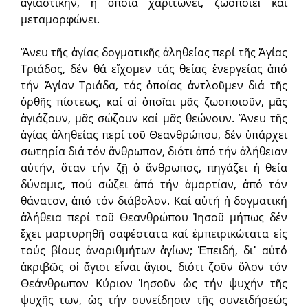
ἁγιαστικήν, ἡ ὁποία χαριτώνει, ζωοποιεῖ καί
μεταμορφώνει.
Ἄνευ τῆς ἁγίας δογματικῆς ἀληθείας περί τῆς Ἁγίας
Τριάδος, δέν θά εἴχομεν τάς θείας ἐνεργείας ἀπό
τήν Ἁγίαν Τριάδα, τάς ὁποίας ἀντλοῦμεν διά τῆς
ὀρθῆς πίστεως, καί αἱ ὁποῖαι μᾶς ζωοποιοῦν, μᾶς
ἁγιάζουν, μᾶς σώζουν καί μᾶς θεώνουν. Ἄνευ τῆς
ἁγίας ἀληθείας περί τοῦ Θεανθρώπου, δέν ὑπάρχει
σωτηρία διά τόν ἄνθρωπον, διότι ἀπό τήν ἀλήθειαν
αὐτήν, ὅταν τήν ζῇ ὁ ἄνθρωπος, πηγάζει ἡ θεία
δύναμις, πού σώζει ἀπό τήν ἁμαρτίαν, ἀπό τόν
θάνατον, ἀπό τόν διάβολον. Καί αὐτή ἡ δογματική
ἀλήθεια περί τοῦ Θεανθρώπου Ἰησοῦ μήπως δέν
ἔχει μαρτυρηθῆ σαφέστατα καί ἐμπειρικώτατα εἰς
τούς βίους ἀναριθμήτων ἁγίων; Ἐπειδή, δι᾽ αὐτό
ἀκριβῶς οἱ ἅγιοι εἶναι ἅγιοι, διότι ζοῦν ὅλον τόν
Θεάνθρωπον Κύριον Ἰησοῦν ὡς τήν ψυχήν τῆς
ψυχῆς των, ὡς τήν συνείδησιν τῆς συνειδήσεώς