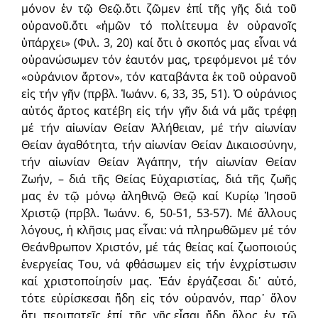
μόνον ἐν τῷ Θεῷ.ὅτι ζῶμεν ἐπί τῆς γῆς διά τοῦ
οὐρανοῦ.ὅτι «ἡμῶν τό πολίτευμα ἐν οὐρανοῖς
ὑπάρχει» (Φιλ. 3, 20) καί ὅτι ὁ σκοπός μας εἶναι νά
οὐρανώσωμεν τόν ἑαυτόν μας, τρεφόμενοι μέ τόν
«οὐράνιον ἄρτον», τόν καταβάντα ἐκ τοῦ οὐρανοῦ
εἰς τήν γῆν (πρβλ. Ἰωάνν. 6, 33, 35, 51). Ὁ οὐράνιος
αὐτός ἄρτος κατέβη εἰς τήν γῆν διά νά μᾶς τρέφῃ
μέ τήν αἰωνίαν Θείαν Ἀλήθειαν, μέ τήν αἰωνίαν
Θείαν ἀγαθότητα, τήν αἰωνίαν Θείαν Δικαιοσύνην,
τήν αἰωνίαν Θείαν Ἀγάπην, τήν αἰωνίαν Θείαν
Ζωήν, – διά τῆς Θείας Εὐχαριστίας, διά τῆς ζωῆς
μας ἐν τῷ μόνῳ ἀληθινῷ Θεῷ καί Κυρίῳ Ἰησοῦ
Χριστῷ (πρβλ. Ἰωάνν. 6, 50-51, 53-57). Μέ ἄλλους
λόγους, ἡ κλῆσις μας εἶναι: νά πληρωθῶμεν μέ τόν
Θεάνθρωπον Χριστόν, μέ τάς θείας καί ζωοποιούς
ἐνεργείας Του, νά φθάσωμεν εἰς τήν ἐνχρίστωσιν
καί χριστοποίησίν μας. Ἐάν ἐργάζεσαι δι᾽ αὐτό,
τότε εὑρίσκεσαι ἤδη εἰς τόν οὐρανόν, παρ᾽ ὅλον
ὅτι περιπατεῖς ἐπί τῆς γῆς.εἶσαι ἤδη ὅλος ἐν τῷ