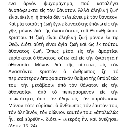
ἕνα ἀργόν ψυχομάχημα, πού καταλήγει
ἀναπόφευκτα εἰς τόν θάνατον. Ἀλλά ἀληθινή ζωή
εἶναι ἐκείνη, ἡ ὁποία δέν τελειώνει μέ τόν θάνατον.
Καί μία τοιαύτη ζωή ἔγινε δυνατότης ἐπάνω εἰς τήν
γῆν, μόνον διά τῆς ἀναστάσεως τοῦ Θεανθρώπου
Χριστοῦ. Ἡ ζωή εἶναι ἀληθινή ζωή μόνον ἐν τῷ
Θεῷ. Διότι αὐτή εἶναι ἁγία ζωή καί ὡς ἐκ τούτου
ἀθάνατος ζωή. Ὅπως μέσα εἰς τήν ἁμαρτίαν
εὑρίσκεται ὁ θάνατος, οὕτω καί εἰς τήν ἁγιότητα ἡ
ἀθανασία. Μόνον διά τῆς πίστεως εἰς τόν
Ἀναστάντα Χριστόν ὁ ἄνθρωπος ζῇ τό
περισσότερον ἀποφασιστικόν θαῦμα τῆς ὑπάρξεώς
του: τήν μετάβασιν ἀπό τόν θάνατον εἰς τήν
ἀθανασίαν, ἀπό τό πεπερασμένον εἰς τήν
αἰωνιότητα, ἀπό τόν ᾅδην εἰς τόν παράδεισον.
Μόνον τότε εὑρίσκει ὁ ἄνθρωπος τόν ἑαυτόν του,
τόν ἀληθινόν, τόν αἰώνιον ἑαυτόν του: «ἀπολωλώς
ἦν, καί εὑρέθη», διότι – «νεκρός ἦν, καί ἀνέζησε»
(Λουκ. 15, 24).