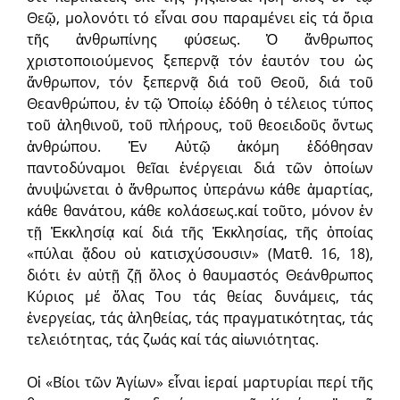
Θεῷ, μολονότι τό εἶναι σου παραμένει εἰς τά ὅρια
τῆς ἀνθρωπίνης φύσεως. Ὁ ἄνθρωπος
χριστοποιούμενος ξεπερνᾷ τόν ἑαυτόν του ὡς
ἄνθρωπον, τόν ξεπερνᾷ διά τοῦ Θεοῦ, διά τοῦ
Θεανθρώπου, ἐν τῷ Ὁποίῳ ἐδόθη ὁ τέλειος τύπος
τοῦ ἀληθινοῦ, τοῦ πλήρους, τοῦ θεοειδοῦς ὄντως
ἀνθρώπου. Ἐν Αὐτῷ ἀκόμη ἐδόθησαν
παντοδύναμοι θεῖαι ἐνέργειαι διά τῶν ὁποίων
ἀνυψώνεται ὁ ἄνθρωπος ὑπεράνω κάθε ἁμαρτίας,
κάθε θανάτου, κάθε κολάσεως.καί τοῦτο, μόνον ἐν
τῇ Ἐκκλησίᾳ καί διά τῆς Ἐκκλησίας, τῆς ὁποίας
«πύλαι ᾅδου οὐ κατισχύσουσιν» (Ματθ. 16, 18),
διότι ἐν αὐτῇ ζῇ ὅλος ὁ θαυμαστός Θεάνθρωπος
Κύριος μέ ὅλας Του τάς θείας δυνάμεις, τάς
ἐνεργείας, τάς ἀληθείας, τάς πραγματικότητας, τάς
τελειότητας, τάς ζωάς καί τάς αἰωνιότητας.
Οἱ «Βίοι τῶν Ἁγίων» εἶναι ἱεραί μαρτυρίαι περί τῆς