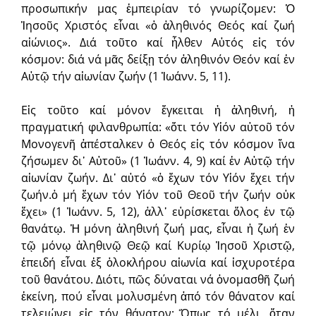
προσωπικήν μας ἐμπειρίαν τό γνωρίζομεν: Ὁ
Ἰησοῦς Χριστός εἶναι «ὁ ἀληθινός Θεός καί ζωή
αἰώνιος». Διά τοῦτο καί ἦλθεν Αὐτός εἰς τόν
κόσμον: διά νά μᾶς δείξῃ τόν ἀληθινόν Θεόν καί ἐν
Αὐτῷ τήν αἰωνίαν ζωήν (1 Ἰωάνν. 5, 11).
Εἰς τοῦτο καί μόνον ἔγκειται ἡ ἀληθινή, ἡ
πραγματική φιλανθρωπία: «ὅτι τόν Υἱόν αὐτοῦ τόν
Μονογενῆ ἀπέσταλκεν ὁ Θεός εἰς τόν κόσμον ἵνα
ζήσωμεν δι᾽ Αὐτοῦ» (1 Ἰωάνν. 4, 9) καί ἐν Αὐτῷ τήν
αἰωνίαν ζωήν. Δι᾽ αὐτό «ὁ ἔχων τόν Υἱόν ἔχει τήν
ζωήν.ὁ μή ἔχων τόν Υἱόν τοῦ Θεοῦ τήν ζωήν οὐκ
ἔχει» (1 Ἰωάνν. 5, 12), ἀλλ᾽ εὑρίσκεται ὅλος ἐν τῷ
θανάτῳ. Ἡ μόνη ἀληθινή ζωή μας, εἶναι ἡ ζωή ἐν
τῷ μόνῳ ἀληθινῷ Θεῷ καί Κυρίῳ Ἰησοῦ Χριστῷ,
ἐπειδή εἶναι ἐξ ὁλοκλήρου αἰωνία καί ἰσχυροτέρα
τοῦ θανάτου. Διότι, πῶς δύναται νά ὀνομασθῆ ζωή
ἐκείνη, πού εἶναι μολυσμένη ἀπό τόν θάνατον καί
τελειώνει εἰς τόν θάνατον; Ὅπως τό μέλι, ὅταν