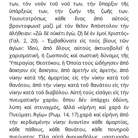
των, τόν νοῦν τοῦ νοῦ των, τήν ὕπαρξιν τῆς
ὑπάρξεώς των, τήν ζωήν τῆς ζωῆς των.
Τοιουτοτρόπως κάθε ἕνας ἀπό αὐτούς
βροντοφωνεῖ μαζί μέ τόν θεῖον Ἀπόστολον τήν
ἀλήθειαν: «Ζῶ δέ οὐκέτι ἐγώ, ζῆ δέ ἐν ἐμοί Χριστός»
(Γαλ. 2, 20). – Ἐμβαθύνατε εἰς τούς βίους τῶν
ἁγίων: Ἰδού, ἀπό ὅλους αὐτούς ἀκτινοβολεῖ ἡ
χαρισματική, ἡ ζωοποιός καί σωστική δύναμις τῆς
Ὑπεραγίας Θεοτόκου, ἡ Ὁποία τούς ὡδήγησεν ἀπό
ἄσκησιν εἰς ἄσκησιν, ἀπό ἀρετήν εἰς ἀρετήν, ἀπό
νίκην κατά τῆς ἁμαρτίας εἰς τήν νίκην κατά τοῦ
θανάτου, ἀπό τήν νίκην κατά τοῦ θανάτου εἰς τήν
νίκην κατά τοῦ διαβόλου. Αὐτή τούς εἰσάγει εἰς τήν
πνευματικήν χαράν, ὅπου δέν ὑπάρχει ὀδύνη,
λύπη καί στεναγμός, ἀλλά «εἰρήνη καί χαρά ἐν
Πνεύματι Ἁγίῳ» (Ρωμ. 14, 17).χαρά καί εἰρήνη ἀπό
τήν κερδισμένην νίκην ἐναντίον κάθε ἁμαρτίας,
κάθε πάθους, κάθε θανάτου, κάθε πονηροῦ
πνεύματος. Ὅλα αὐτά ἀναμφιβόλως, μαρτυροῦν