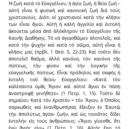
Ἡ ζωή κατά τό Εὐαγγέλιον, ἡ ἁγία ζωή, ἡ θεία ζωή –
αὐτή εἶναι ἡ φυσική καί κανονική ζωή διά τούς
χριστιανούς. Διότι οἱ χριστιανοί κατά τήν κλῆσιν
των εἶναι ἅγιοι. Αὐτή ἡ καλή ἀγγελία καί ἐντολή
ἀκούεται μέσα ἀπό ὁλόκληρον τό Εὐαγγέλιον τῆς
Καινῆς Διαθήκης. Τό νά ἁγιασθῶμεν ὁλοτελεῖς, καί
κατά τήν ψυχήν καί κατά τό σῶμα, αὐτή εἶναι ἡ
κλῆσις μας (πρβλ. 1 Θεσ. 5, 22-23). Καί τοῦτο δέν
ἀποτελεῖ θαῦμα, ἀλλά κανόνα, τόν κανόνα τῆς
πίστεως, τήν φύσιν καί τήν λογικήν τῆς
εὐαγγελικῆς πίστεως. Εἶναι πρόδηλος καί σαφής ἡ
ἐντολή τοῦ θείου Εὐαγγελίου: «Κατά τόν
καλέσαντα ὑμᾶς Ἅγιον καί αὐτοί ἅγιοι ἐν πάσῃ
ἀναστροφῇ γενήθητε» (1 Πετρ. 1, 15). Τοῦτο δέ
σημαίνει: Κατά τόν Χριστόν = τόν Ἅγιον, ὁ Ὁποῖος
σαρκωθείς καί ἐνανθρωπήσας ἔδειξεν ἐν Ἑαυτῷ
τήν ἀπολύτως ἁγίαν ζωήν, καί ὡς τοιοῦτος δίδει
ἐντολήν εἰς τούς ἀνθρώπους: «Ἅγιοι γίνεσθε, ὅτι
ἐγώ ἅγιός εἰμι» (1 Πετρ. 1, 16). Αὐτός ἔχει τό