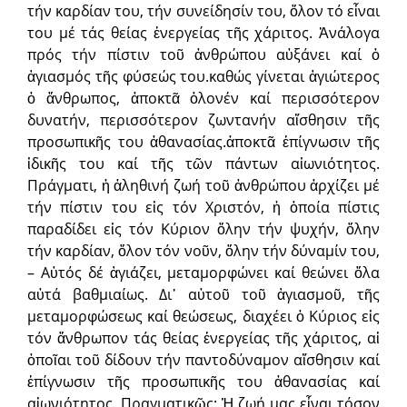
τήν καρδίαν του, τήν συνείδησίν του, ὅλον τό εἶναι
του μέ τάς θείας ἐνεργείας τῆς χάριτος. Ἀνάλογα
πρός τήν πίστιν τοῦ ἀνθρώπου αὐξάνει καί ὁ
ἁγιασμός τῆς φύσεώς του.καθώς γίνεται ἁγιώτερος
ὁ ἄνθρωπος, ἀποκτᾶ ὁλονέν καί περισσότερον
δυνατήν, περισσότερον ζωντανήν αἴσθησιν τῆς
προσωπικῆς του ἀθανασίας.ἀποκτᾶ ἐπίγνωσιν τῆς
ἰδικῆς του καί τῆς τῶν πάντων αἰωνιότητος.
Πράγματι, ἡ ἀληθινή ζωή τοῦ ἀνθρώπου ἀρχίζει μέ
τήν πίστιν του εἰς τόν Χριστόν, ἡ ὁποία πίστις
παραδίδει εἰς τόν Κύριον ὅλην τήν ψυχήν, ὅλην
τήν καρδίαν, ὅλον τόν νοῦν, ὅλην τήν δύναμίν του,
– Αὐτός δέ ἁγιάζει, μεταμορφώνει καί θεώνει ὅλα
αὐτά βαθμιαίως. Δι᾽ αὐτοῦ τοῦ ἁγιασμοῦ, τῆς
μεταμορφώσεως καί θεώσεως, διαχέει ὁ Κύριος εἰς
τόν ἄνθρωπον τάς θείας ἐνεργείας τῆς χάριτος, αἱ
ὁποῖαι τοῦ δίδουν τήν παντοδύναμον αἴσθησιν καί
ἐπίγνωσιν τῆς προσωπικῆς του ἀθανασίας καί
αἰωνιότητος. Πραγματικῶς: Ἡ ζωή μας εἶναι τόσον