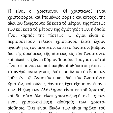
Τί εἶναι οἱ χριστιανοί; Οἱ χριστιανοί εἶναι
χριστοφόροι, καί ἑπομένως φορεῖς καί κάτοχοι τῆς
αἰωνίου ζωῆς.τοῦτο δέ κατά τό μέτρον τῆς πίστεώς
των καί κατά τό μέτρον τῆς ἁγιότητός των, ἡ ὁποία
εἶναι καρπός τῆς πίστεως. Οἱ ἅγιοι εἶναι οἱ
περισσότερον τέλειοι χριστιανοί, διότι ἔχουν
ἁγιασθῆ εἰς τόν μέγιστον, κατά τό δυνατόν, βαθμόν
διά τῆς ἀσκήσεως τῆς πίστεως εἰς τόν Ἀναστάντα
καί αἰωνίως ζῶντα Κύριον Ἰησοῦν. Πράγματι, αὐτοί
εἶναι οἱ μοναδικοί καί ἀληθινοί ἀθάνατοι μέσα εἰς
τό ἀνθρώπινον γένος, διότι μέ ὅλον τό εἶναι των
ζοῦν ἐν τῷ Ἀναστάντι καί διά τόν Ἀναστάντα
Χριστόν, καί οὐδείς θάνατος ἔχει ἐξουσίαν ἐπάνω
των. Ἡ ζωή των ὁλόκληρος εἶναι ἐκ τοῦ Χριστοῦ,
καί δι᾽ αὐτό ὅλη εἶναι χριστο-ζωή.ἡ σκέψις των
εἶναι χριστο-σκέψις.ἡ αἴσθησίς των χριστο-
αἴσθησις. Ὅ,τι εἶναι ἰδικόν των εἶναι πρῶτα τοῦ