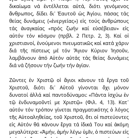
δικαίωμα νά ἐντέλλεται αὐτά, διότι γενόμενος
ἄνθρωπος, δίδει δι᾽ Ἑαυτοῦ ὡς Ἁγίου, πάσας τάς
θείας δυνάμεις («ἐνεργείας») εἰς τούς ἀνθρώπους
τάς ἀναγκαίας «πρός ζωήν καί εὐσέβειαν» εἰς
αὐτόν τόν κόσμον (πρβλ. 2 Πετρ. 2, 3). Καί οἱ
χριστιανοί, ἑνούμενοι πνευματικῶς καί κατά χάριν
διά τῆς πίστεως μέ τόν Ἅγιον Κύριον Ἰησοῦν,
λαμβάνουν ἀπό Αὐτόν αὐτάς τάς θείας δυνάμεις
διά νά ζήσουν τήν ζωήν τήν ἁγίαν.
Ζῶντες ἐν Χριστῷ οἱ ἅγιοι κάνουν τά ἔργα τοῦ
Χριστοῦ, διότι δι᾽ Αὐτοῦ γίνονται ὄχι μόνον
δυνατοί ἀλλά καί παντοδύναμοι: «Πάντα ἰσχύω ἐν
τῷ ἐνδυναμοῦντί με Χριστῷ» (Φιλ. 4, 13). Κατ᾽
αὐτόν τόν τρόπον γίνεται πραγματικότης ὁ λόγος
τῆς Αὐτοαληθείας, τοῦ Χριστοῦ, ὅτι οἱ πιστεύοντες
εἰς Αὐτόν θά κάνουν ἔργα τά ἰδικά Του καί ἀκόμη
μεγαλύτερα: «Ἀμήν, ἀμήν λέγω ὑμῖν, ὁ πιστεύων εἰς