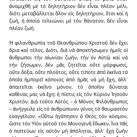
ἀναμιχθῆ μέ τό δηλητήριον δέν εἶναι πλέον μέλι,
διότι μεταβάλλεται ὅλον εἰς δηλητήριον, ἔτσι καί ἡ
ζωή, ἡ ὁποία τελειώνει μέ τόν θάνατον, δέν εἶναι
πλέον ζωή.
Ἡ φιλανθρωπία τοῦ Θεανθρώπου Χριστοῦ δέν ἔχει
ὅρια καί τέλος. Διότι, διά νά ἀποκτήσωμεν ἡμεῖς οἱ
ἄνθρωποι τήν αἰωνίαν ζωήν, τήν ἐν Αὐτῷ καί νά
τήν ζήσωμεν, δέν μᾶς ζητεῖται οὔτε μόρφωσις,
οὔτε δόξα, οὔτε πλοῦτος, οὔτε τίποτε ἀπό ἐκεῖνα τά
ὁποῖα ἠμπορεῖ κάποιος ἀπό ἡμᾶς νά μή ἔχη, ἀλλ᾽
ἀπαιτεῖται ἐκεῖνο μόνον, τό ὁποῖον δύναται
καθένας μας νά ἔχη: ἡ πίστις εἰς τόν Κύριον Ἰησοῦν
Χριστόν. Διά τοῦτο Αὐτός – ὁ Μόνος Φιλάνθρωπος
– ἀνήγγειλε εἰς τό ἀνθρώπινον γένος τό θαυμαστόν
εὐαγγέλιον: «Οὕτω ἠγάπησεν ὁ Θεός τόν κόσμον,
ὥστε τόν Υἱόν αὐτοῦ τόν Μονογενῆ ἔδωκεν, ἵνα πᾶς
ὁ πιστεύων εἰς αὐτόν μή ἀπόληται, ἀλλ᾽ ἔχῃ ζωήν