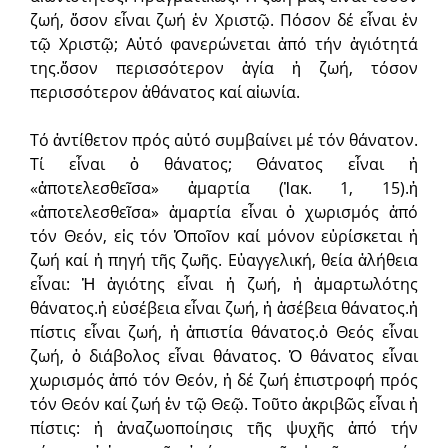
ζωή, ὅσον εἶναι ζωή ἐν Χριστῷ. Πόσον δέ εἶναι ἐν
τῷ Χριστῷ; Αὐτό φανερώνεται ἀπό τήν ἁγιότητά
της.ὅσον περισσότερον ἁγία ἡ ζωή, τόσον
περισσότερον ἀθάνατος καί αἰωνία.
Τό ἀντίθετον πρός αὐτό συμβαίνει μέ τόν θάνατον.
Τί εἶναι ὁ θάνατος; Θάνατος εἶναι ἡ
«ἀποτελεσθεῖσα» ἁμαρτία (Ἰακ. 1, 15).ἡ
«ἀποτελεσθεῖσα» ἁμαρτία εἶναι ὁ χωρισμός ἀπό
τόν Θεόν, εἰς τόν Ὁποῖον καί μόνον εὑρίσκεται ἡ
ζωή καί ἡ πηγή τῆς ζωῆς. Εὐαγγελική, θεία ἀλήθεια
εἶναι: Ἡ ἁγιότης εἶναι ἡ ζωή, ἡ ἁμαρτωλότης
θάνατος.ἡ εὐσέβεια εἶναι ζωή, ἡ ἀσέβεια θάνατος.ἡ
πίστις εἶναι ζωή, ἡ ἀπιστία θάνατος.ὁ Θεός εἶναι
ζωή, ὁ διάβολος εἶναι θάνατος. Ὁ θάνατος εἶναι
χωρισμός ἀπό τόν Θεόν, ἡ δέ ζωή ἐπιστροφή πρός
τόν Θεόν καί ζωή ἐν τῷ Θεῷ. Τοῦτο ἀκριβῶς εἶναι ἡ
πίστις: ἡ ἀναζωοποίησις τῆς ψυχῆς ἀπό τήν