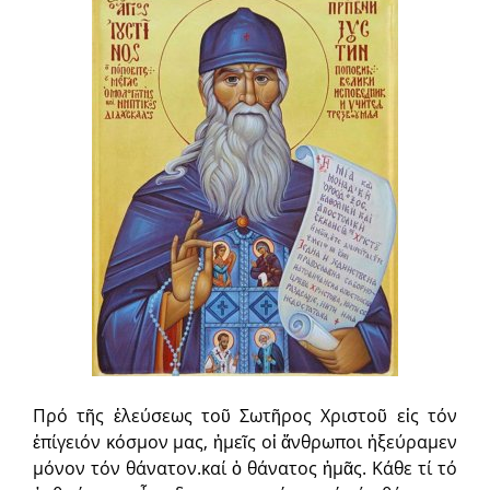
Πρό τῆς ἐλεύσεως τοῦ Σωτῆρος Χριστοῦ εἰς τόν
ἐπίγειόν κόσμον μας, ἡμεῖς οἱ ἄνθρωποι ἠξεύραμεν
μόνον τόν θάνατον.καί ὁ θάνατος ἡμᾶς. Κάθε τί τό