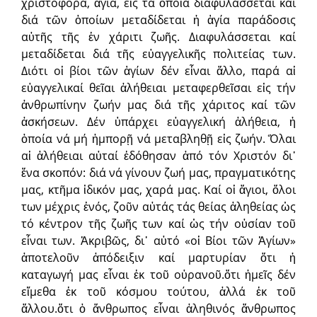
χριστοφόρα, ἅγια, εἰς τά ὁποῖα διαφυλάσσεται καί
διά τῶν ὁποίων μεταδίδεται ἡ ἁγία παράδοσις
αὐτῆς τῆς ἐν χάριτι ζωῆς. Διαφυλάσσεται καί
μεταδίδεται διά τῆς εὐαγγελικῆς πολιτείας των.
Διότι οἱ βίοι τῶν ἁγίων δέν εἶναι ἄλλο, παρά αἱ
εὐαγγελικαί θεῖαι ἀλήθειαι μεταφερθεῖσαι εἰς τήν
ἀνθρωπίνην ζωήν μας διά τῆς χάριτος καί τῶν
ἀσκήσεων. Δέν ὑπάρχει εὐαγγελική ἀλήθεια, ἡ
ὁποία νά μή ἠμπορῇ νά μεταβληθῇ εἰς ζωήν. Ὅλαι
αἱ ἀλήθειαι αὐταί ἐδόθησαν ἀπό τόν Χριστόν δι᾽
ἕνα σκοπόν: διά νά γίνουν ζωή μας, πραγματικότης
μας, κτῆμα ἰδικόν μας, χαρά μας. Καί οἱ ἅγιοι, ὅλοι
των μέχρις ἑνός, ζοῦν αὐτάς τάς θείας ἀληθείας ὡς
τό κέντρον τῆς ζωῆς των καί ὡς τήν οὐσίαν τοῦ
εἶναι των. Ἀκριβῶς, δι᾽ αὐτό «οἱ Βίοι τῶν Ἁγίων»
ἀποτελοῦν ἀπόδειξιν καί μαρτυρίαν ὅτι ἡ
καταγωγή μας εἶναι ἐκ τοῦ οὐρανοῦ.ὅτι ἡμεῖς δέν
εἴμεθα ἐκ τοῦ κόσμου τούτου, ἀλλά ἐκ τοῦ
ἄλλου.ὅτι ὁ ἄνθρωπος εἶναι ἀληθινός ἄνθρωπος