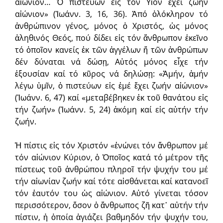
αἰώνιον… Ὁ πιστεύων εἰς τόν Υἱόν ἔχει ζωήν
αἰώνιον» (Ἰωάνν. 3, 16, 36). Ἀπό ὁλόκληρον τό
ἀνθρώπινον γένος, μόνος ὁ Χριστός, ὡς μόνος
ἀληθινός Θεός, πού δίδει εἰς τόν ἄνθρωπον ἐκεῖνο
τό ὁποῖον κανείς ἐκ τῶν ἀγγέλων ἤ τῶν ἀνθρώπων
δέν δύναται νά δώσῃ, Αὐτός μόνος εἶχε τήν
ἐξουσίαν καί τό κῦρος νά δηλώσῃ: «Ἀμήν, ἀμήν
λέγω ὑμῖν, ὁ πιστεύων εἰς ἐμέ ἔχει ζωήν αἰώνιον»
(Ἰωάνν. 6, 47) καί «μεταβέβηκεν ἐκ τοῦ θανάτου εἰς
τήν ζωήν» (Ἰωάνν. 5, 24) ἀκόμη καί εἰς αὐτήν τήν
ζωήν.
Ἡ πίστις εἰς τόν Χριστόν «ἑνώνει τόν ἄνθρωπον μέ
τόν αἰώνιον Κύριον, ὁ Ὁποῖος κατά τό μέτρον τῆς
πίστεως τοῦ ἀνθρώπου πληροῖ τήν ψυχήν του μέ
τήν αἰωνίαν ζωήν καί τότε αἰσθάνεται καί κατανοεῖ
τόν ἑαυτόν του ὡς αἰώνιον. Αὐτό γίνεται τόσον
περισσότερον, ὅσον ὁ ἄνθρωπος ζῆ κατ᾽ αὐτήν τήν
πίστιν, ἡ ὁποία ἁγιάζει βαθμηδόν τήν ψυχήν του,