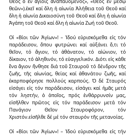
Θεός ὁ ἐν ἁγίοις ἀναπαυόμενος», «Θεός ἐν μέσῳ
θεῶν»).ἐκεῖ καί ὅλη ἡ αἰωνία Ἀλήθεια τοῦ Θεοῦ καί
ὅλη ἡ αἰωνία Δικαιοσύνη τοῦ Θεοῦ καί ὅλη ἡ αἰωνία
Ἀγάπη τοῦ Θεοῦ καί ὅλη ἡ αἰωνία Ζωή τοῦ Θεοῦ.
Οἱ «Βίοι τῶν Ἁγίων»! – Ἰδού εὑρισκόμεθα εἰς τόν
παράδεισον, ὅπου φυτρώνει καί αὐξάνει ὅ,τι τό
θεῖον, τό ἅγιον, τό ἀθάνατον, τό αἰώνιον, τό
δίκαιον, τό ἀληθινόν, τό εὐαγγελικόν. Διότι εἰς κάθε
ἕνα ἅγιον ἤνθησε διά τοῦ Σταυροῦ τό δένδρον τῆς
ζωῆς, τῆς αἰωνίας, θείας καί ἀθανάτου ζωῆς, καί
ἐκαρποφόρησε πολλούς καρπούς. Ὁ δέ Σταυρός
εἰσάγει εἰς τόν παράδεισον, εἰσάγει καί ἡμᾶς μετά
τόν ληστήν, ὁ ὁποῖος, πρός ἐνθάρρυνσίν μας,
εἰσῆλθεν πρῶτος εἰς τόν παράδεισον μετά τόν
Πανάγιον Θεῖον Σταυροφόρον, τόν
Χριστόν.εἰσῆλθε δέ μέ τόν σταυρόν τῆς μετανοίας.
Οἱ «Βίοι τῶν Ἁγίων»! – Ἰδού εὑρισκόμεθα εἰς τήν