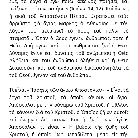
ἐμέ, τά ἔργα ἅ ἐγώ ποιῶ κἀκεῖνος ποιήσει, καί
μείζονα τούτων ποιήσει» (Ἰωάνν. 14, 12). Καί ὄντως
ἡ σκιά τοῦ Ἀποστόλου Πέτρου θεραπεύει τούς
ἀρρώστους.ὁ ἅγιος Μᾶρκος ὁ Ἀθηναῖος μέ τόν
λόγον του μετακινεῖ τό ὄρος καί πάλιν τό
σταματᾶ… Ὅταν ὁ Θεός ἔγινεν ἄνθρωπος, τότε ἡ
Θεία Ζωή ἔγινε καί τοῦ ἀνθρώπου ζωή.ἡ Θεία
Δύναμις ἔγινε καί δύναμις τοῦ ἀνθρώπου.ἡ Θεία
Ἀλήθεια καί τοῦ ἀνθρώπου ἀλήθεια καί ἡ Θεία
Δικαιοσύνη καί τοῦ ἀνθρώπου δικαιοσύνη.ὅλα τά
τοῦ Θεοῦ, ἔγιναν καί τοῦ ἀνθρώπου.
Τί εἶναι «Πράξεις τῶν ἁγίων Ἀποστόλων»; – Εἶναι τά
ἔργα τοῦ Χριστοῦ, τά ὁποῖα κάνουν οἱ ἅγιοι
Ἀπόστολοι μέ τήν δύναμιν τοῦ Χριστοῦ, ἤ μᾶλλον
τά κάνουν διά τοῦ Χριστοῦ, ὁ Ὁποῖος ζῆ ἐν αὐτοῖς
καί ἐνεργεῖ δι᾽ αὐτῶν. Καί ἡ ζωή τῶν ἁγίων
Ἀποστόλων τί εἶναι; – Ἡ βιώσις τῆς ζωῆς τοῦ
Χριστοῦ, ἡ ὁποία ζωή μεταδίδεται μέσα εἰς τήν