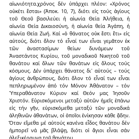
αἰωνιότητα.χρόνος δέν ὑπάρχει πλέον: «Χρόνος
οὐκέτι ἔσται» (Ἀποκ. 10, 7), διότι εἰς τούς ἁγίους
τοῦ Θεοῦ βασιλεύει ἡ αἰωνία Θεία Ἀλήθεια, ἡ
αἰωνία Θεία Δικαιοσύνη, ἡ αἰωνία θεία Ἀγάπη, ἡ
αἰωνία Θεία Ζωή. Καί «ὁ θάνατος οὐκ ἔστι ἔτι» εἰς
αὐτούς, διότι ὅλον τό εἶναί των εἶναι γεμᾶτον ἐκ
τῶν ἀναστασίμων θείων δυνάμεων τοῦ
Ἀναστάντος Κυρίου, τοῦ μοναδικοῦ Νικητοῦ τοῦ
θανάτου καί ὅλων τῶν θανάτων εἰς ὅλους τούς
κόσμους. Δέν ὑπάρχει θάνατος δι᾽ αὐτούς – τούς
ἁγίους ἀνθρώπους, διότι ὅλον τό εἶναί των εἶναι
πεπληρωμένον ἀπό τόν Μόνον Ἀθάνατον – τόν
Ὑπεραθάνατον Κύριον καί Θεόν μας Ἰησοῦν
Χριστόν. Εὑρισκόμενοι μεταξύ αὐτῶν ἡμεῖς ἐπάνω
εἰς τήν γῆν, εὑρισκόμεθα μεταξύ τῶν μοναδικά
ἀληθινῶν ἀθανάτων, οἱ ὁποῖοι ἐνίκησαν κάθε ᾅδην.
Ὅταν εἴμεθα μέ αὐτούς κανένα εἶδος θανάτου δέν
ἠμπορεῖ νά μᾶς βλάψῃ, διότι οἱ ἅγιοι εἶναι σάν
ἀλεξικέραυνα τοῦ θανάτου.