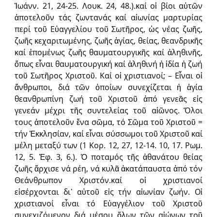
Ἰωάνν. 21, 24-25. Λουκ. 24, 48.).καί οἱ βίοι αὐτῶν
ἀποτελοῦν τάς ζωντανάς καί αἰωνίας μαρτυρίας
περί τοῦ Εὐαγγελίου τοῦ Σωτῆρος, ὡς νέας ζωῆς,
ζωῆς κεχαριτωμένης, ζωῆς ἁγίας, θείας, θεανδρικῆς
καί ἑπομένως ζωῆς θαυματουργικῆς καί ἀληθινῆς,
ὅπως εἶναι θαυματουργική καί ἀληθινή ἡ ἰδία ἡ ζωή
τοῦ Σωτῆρος Χριστοῦ. Καί οἱ χριστιανοί; – Εἶναι οἱ
ἄνθρωποι, διά τῶν ὁποίων συνεχίζεται ἡ ἁγία
θεανθρωπίνη ζωή τοῦ Χριστοῦ ἀπό γενεᾶς εἰς
γενεάν μέχρι τῆς συντελείας τοῦ αἰῶνος. Ὅλοι
τους ἀποτελοῦν ἕνα σῶμα, τό Σῶμα τοῦ Χριστοῦ =
τήν Ἐκκλησίαν, καί εἶναι σύσσωμοι τοῦ Χριστοῦ καί
μέλη μεταξύ των (1 Κορ. 12, 27, 12-14. 10, 17. Ρωμ.
12, 5. Ἐφ. 3, 6.). Ὁ ποταμός τῆς ἀθανάτου θείας
ζωῆς ἄρχισε νά ρέη, νά κυλᾶ ἀκατάπαυστα ἀπό τόν
Θεάνθρωπον Χριστόν.καί οἱ χριστιανοί
εἰσέρχονται δι᾽ αὐτοῦ εἰς τήν αἰωνίαν ζωήν. Οἱ
χριστιανοί εἶναι τό Εὐαγγέλιον τοῦ Χριστοῦ
συνεχιζόμενον διά μέσου ὅλων τῶν αἰώνων τοῦ