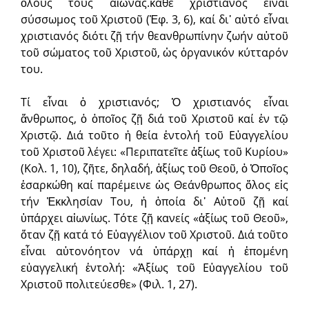
ὅλους τούς αἰῶνας.κάθε χριστιανός εἶναι
σύσσωμος τοῦ Χριστοῦ (Ἐφ. 3, 6), καί δι᾽ αὐτό εἶναι
χριστιανός διότι ζῇ τήν θεανθρωπίνην ζωήν αὐτοῦ
τοῦ σώματος τοῦ Χριστοῦ, ὡς ὀργανικόν κύτταρόν
του.
Τί εἶναι ὁ χριστιανός; Ὁ χριστιανός εἶναι
ἄνθρωπος, ὁ ὁποῖος ζῇ διά τοῦ Χριστοῦ καί ἐν τῷ
Χριστῷ. Διά τοῦτο ἡ θεία ἐντολή τοῦ Εὐαγγελίου
τοῦ Χριστοῦ λέγει: «Περιπατεῖτε ἀξίως τοῦ Κυρίου»
(Κολ. 1, 10), ζῆτε, δηλαδή, ἀξίως τοῦ Θεοῦ, ὁ Ὁποῖος
ἐσαρκώθη καί παρέμεινε ὡς Θεάνθρωπος ὅλος εἰς
τήν Ἐκκλησίαν Του, ἡ ὁποία δι᾽ Αὐτοῦ ζῇ καί
ὑπάρχει αἰωνίως. Τότε ζῇ κανείς «ἀξίως τοῦ Θεοῦ»,
ὅταν ζῇ κατά τό Εὐαγγέλιον τοῦ Χριστοῦ. Διά τοῦτο
εἶναι αὐτονόητον νά ὑπάρχῃ καί ἡ ἑπομένη
εὐαγγελική ἐντολή: «Ἀξίως τοῦ Εὐαγγελίου τοῦ
Χριστοῦ πολιτεύεσθε» (Φιλ. 1, 27).