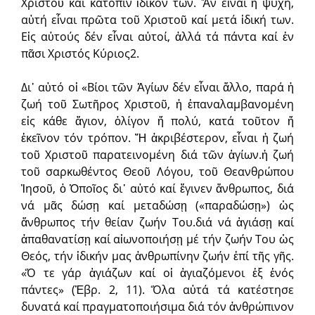
Χριστοῦ καί κατόπιν ἰδικόν των. Ἄν εἶναι ἡ ψυχή,
αὐτή εἶναι πρῶτα τοῦ Χριστοῦ καί μετά ἰδική των.
Εἰς αὐτούς δέν εἶναι αὐτοί, ἀλλά τά πάντα καί ἐν
πᾶσι Χριστός Κύριος2.
Δι᾽ αὐτό οἱ «Βίοι τῶν Ἁγίων δέν εἶναι ἄλλο, παρά ἡ
ζωή τοῦ Σωτῆρος Χριστοῦ, ἡ ἐπαναλαμβανομένη
εἰς κάθε ἅγιον, ὀλίγον ἤ πολύ, κατά τοῦτον ἤ
ἐκεῖνον τόν τρόπον. Ἤ ἀκριβέστερον, εἶναι ἡ ζωή
τοῦ Χριστοῦ παρατεινομένη διά τῶν ἁγίων.ἡ ζωή
τοῦ σαρκωθέντος Θεοῦ Λόγου, τοῦ Θεανθρώπου
Ἰησοῦ, ὁ Ὁποῖος δι᾽ αὐτό καί ἔγινεν ἄνθρωπος, διά
νά μᾶς δώσῃ καί μεταδώσῃ («παραδώσῃ») ὡς
ἄνθρωπος τήν θείαν ζωήν Του.διά νά ἁγιάσῃ καί
ἀπαθανατίσῃ καί αἰωνοποιήσῃ μέ τήν ζωήν Του ὡς
Θεός, τήν ἰδικήν μας ἀνθρωπίνην ζωήν ἐπί τῆς γῆς.
«Ὅ τε γάρ ἁγιάζων καί οἱ ἁγιαζόμενοι ἐξ ἑνός
πάντες» (Ἑβρ. 2, 11). Ὅλα αὐτά τά κατέστησε
δυνατά καί πραγματοποιήσιμα διά τόν ἀνθρώπινον