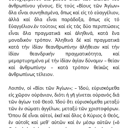
ἀνθρωπίνου γένους. Εἰς τούς «Βίους τῶν Ἁγίων»
ὅλα εἶναι συνηθισμένα, ὅπως καί εἰς τό εὐαγγέλιον,
ἀλλά καί ὅλα εἶναι παράδοξα, ὅπως εἰς τό
Εὐαγγέλιον.ἐν τούτοις καί εἰς τάς δύο περιπτώσεις
εἶναι ὅλα πραγματικά καί ἀληθινά, κατά ἕνα
μοναδικόν τρόπον. Ἀληθινά δέ καί πραγματικά
κατά τήν ἰδίαν θεανθρωπίνην ἀλήθειαν καί τήν
ἰδίαν θεανδρικήν πραγματικότητα, καί
μεμαρτυρημένα μέ τήν ἰδίαν ἁγίαν δύναμιν – θείαν
καί ἀνθρωπίνην – κατά τρόπον θεϊκῶς καί
ἀνθρωπίνως τέλειον.
Λοιπόν, οἱ «Βίοι τῶν Ἁγίων»; – Ἰδού, εὑρισκόμεθα
εἰς χῶρον οὐράνιον, διότι ἡ γῆ γίνεται οὐρανός διά
τῶν ἁγίων τοῦ Θεοῦ. Ἰδού ὅτι εὑρισκόμεθα μεταξύ
τῶν ἐν σώματι ἀγγέλων, μεταξύ τῶν χριστοφόρων.
Ὅπου δέ εἶναι αὐτοί, ἐκεῖ καί ὅλος ὁ Κύριος ὁ Θεός,
ἐν αὐτοῖς καί μεθ᾽ αὐτῶν καί ἐν μέσῳ αὐτῶν («ὁ