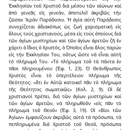
Ἐκκλησίαν τοῦ Χριστοῦ διά μέσου τῶν αἰώνων καί
ἀπό γενεᾶς εἰς γενεάν, ἀποτελεῖ ἀκριβῶς τήν
ζῶσαν Ἱεράν Παράδοσιν. Ἡ ἁγία αὐτή Παράδοσις
συνεχίζεται ἀδιακόπως ὡς ζωή χαρισματική εἰς
ὅλους τούς χριστιανούς, μέσα εἰς τούς ὁποίους διά
τῶν ἁγίων μυστηρίων καί τῶν ἁγίων ἀρετῶν ζῆ ἐν
χάριτι ὁ ἴδιος ὁ Χριστός, ὁ Ὁποῖος εἶναι ὅλος παρών
εἰς τήν Ἐκκλησίαν Του, οὕτως ὥστε νά εἶναι αὐτή
τό πλήρωμά Του. «Τό πλήρωμα τοῦ τά πάντα ἐν
πᾶσι πληρουμένου (Ἐφ. 1, 23). Ὁ Θεάνθρωπος
Χριστός εἶναι τό ὑπερτέλειον πλήρωμα τῆς
Θεότητος: «ὅτι ἐν Αὐτῷ κατοικεῖ πᾶν τό πλήρωμα
τῆς Θεότητος σωματικῶς» (Κολ. 2, 9). Οἱ δέ
χριστιανοί πρέπει, διά τῶν ἁγίων μυστηρίων καί
τῶν ἁγίων ἀρετῶν, νά πληρωθοῦν «εἰς πᾶν τό
πλήρωμα τοῦ Θεοῦ» (Ἐφ. 3, 19). Οἱ «Βίοι τῶν
Ἁγίων» ἐμφανίζουν ἀκριβῶς αὐτά τά πρόσωπα, τά
πεπληρωμένα διά Χριστοῦ τοῦ Θεοῦ, πρόσωπα