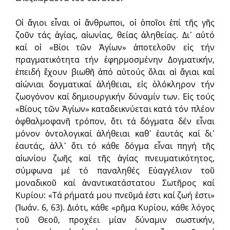
Οἱ ἅγιοι εἶναι οἱ ἄνθρωποι, οἱ ὁποῖοι ἐπί τῆς γῆς
ζοῦν τάς ἁγίας, αἰωνίας, θείας ἀληθείας. Δι᾽ αὐτό
καί οἱ «Βίοι τῶν Ἁγίων» ἀποτελοῦν εἰς τήν
πραγματικότητα τήν ἐφηρμοσμένην Δογματικήν,
ἐπειδή ἔχουν βιωθῆ ἀπό αὐτούς ὅλαι αἱ ἅγιαι καί
αἰώνιαι δογματικαί ἀλήθειαι, εἰς ὁλόκληρον τήν
ζωογόνον καί δημιουργικήν δύναμίν των. Εἰς τούς
«Βίους τῶν Ἁγίων» καταδεικνύεται κατά τόν πλέον
ὀφθαλμοφανῆ τρόπον, ὅτι τά δόγματα δέν εἶναι
μόνον ὀντολογικαί ἀλήθειαι καθ᾽ ἑαυτάς καί δι᾽
ἑαυτάς, ἀλλ᾽ ὅτι τό κάθε δόγμα εἶναι πηγή τῆς
αἰωνίου ζωῆς καί τῆς ἁγίας πνευματικότητος,
σύμφωνα μέ τό παναληθές Εὐαγγέλιον τοῦ
μοναδικοῦ καί ἀναντικατάστατου Σωτῆρος καί
Κυρίου: «Τά ρήματά μου πνεῦμά ἐστι καί ζωή ἐστι»
(Ἰωάν. 6, 63). Διότι, κάθε «ρῆμα Κυρίου, κάθε λόγος
τοῦ Θεοῦ, προχέει μίαν δύναμιν σωστικήν,