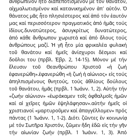
ἀνθρώπινον ἦτο διαπεποτισμένον μέ τόν θάνατον,
αἰχμαλωτισμένον καί κατανικημένον ἀπ᾽ αὐτόν. Ὁ
θάνατος μᾶς ἦτο πλησιέστερος καί ἀπό τόν ἑαυτόν
μας καί περισσότερον πραγματικός ἀπό ἡμᾶς τούς
ἰδίους.δυνατώτερος, ἀσυγκρίτως δυνατώτερος,
ἀπό κάθε ἄνθρωπον χωριστά καί ἀπό ὅλους τούς
ἀνθρώπους μαζί. Ἡ γῆ ἦτο μία φρικαλέα φυλακή
τοῦ θανάτου καί ἡμεῖς ἀνίσχυροι δέσμιοι καί
δοῦλοι του (πρβλ. Ἑβρ. 2, 14-15). Μόνον μέ τήν
ἔλευσιν τοῦ Θεανθρώπου Χριστοῦ «ἡ ζωή
ἐφανερώθη».ἐφανερώθη «ἡ ζωή ἡ αἰώνιος» εἰς τούς
ἀπηλπισμένους θνητούς, τούς ἀθλίους δούλους
τοῦ θανάτου, ἡμᾶς (πρβλ. 1 Ἰωάνν. 1, 2). Αὐτήν τήν
«ζωήν αἰώνιον» «ἑωράκαμεν τοῖς ὀφθαλμοῖς ἡμῶν
καί αἱ χεῖρες ἡμῶν ἐψηλάφησαν».αὐτήν ἡμεῖς οἱ
χριστιανοί «μαρτυροῦμεν καί ἀπαγγέλλομεν» πρός
πάντας (1 Ἰωάνν. 1, 1-2). Διότι ζῶντες ἐν κοινωνίᾳ
μέ τόν Σωτῆρα Χριστόν, ζῶμεν ἤδη ἐδῶ εἰς τήν γῆν
τήν αἰωνίαν ζωήν (πρβλ. 1 Ἰωάνν. 1, 3). Ἀπό