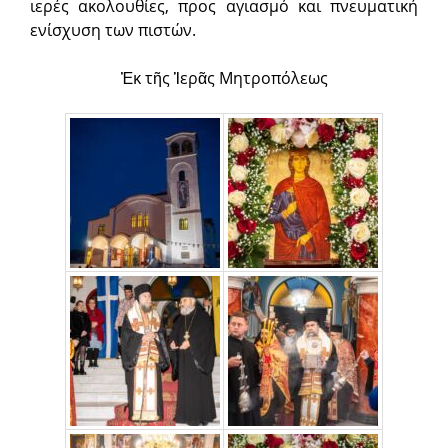
ιερές ακολουθίες, προς αγιασμό και πνευματική
ενίσχυση των πιστών.
Ἐκ τῆς Ἱερᾶς Μητροπόλεως