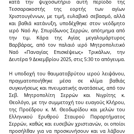
κατά την ψυχοσωτήριο αυτή περίοδο της
Τεσσαρακοστής της εορτής των αγίων
Χριστουγέννων, με τιμή, ευλαβικό σεβασμό, αλλά
και βαθιά κατάνυξη, υποδέχθηκε στον νεόδμητο
ιερό Ναό Αγ. Σπυρίδωνος Σερρών, απότμημα από
την τιμ. Κάρα της Αγίας μεγαλομάρτυρος
Βαρβάρας, από τον παλαιό ιερό Μητροπολιτικό
Ναό «Παναγίας Επισκέψεως» Τρικάλων, την
Δευτέρα 9 Δεκεμβρίου 2025, στις 5:30 το απόγευ­μα.
Η υποδοχή του θαυματοβρύτου ιερού λειψάνου,
πραγματοποιήθηκε μέσα σε κλίμα βαθιάς
συγκινήσεως και πνευματικής ανατάσεως, από τον
Σεβ. Μητροπολίτη Σερρών και Νιγρίτης κ.
Θεολόγο, με την συμμετοχή του ευαγούς Κλήρου,
της Προέδρου κ. Μ. Θεοδωρίδου και μελών του
Ελληνικού Ερυθρού Σταυρού Παραρτήματος
Σερρών, καθώς και ευσεβών χριστιανών, οι οποίοι
προσήλθαν για να προσκυνήσουν και να λάβουν