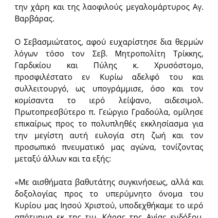
την χάρη και της λαοφιλούς μεγαλομάρτυρος Αγ.
Βαρβάρας.
Ο Σεβασμιώτατος, αφού ευχαρίστησε δια θερμών
λόγων τόσο τον Σεβ. Μητροπολίτη Τρίκκης,
Γαρδικίου και Πύλης κ. Χρυσόστομο,
προσφιλέστατο εν Κυρίω αδελφό του και
συλλειτουργό, ως υπογράμμισε, όσο και τον
κομίσαντα το ιερό λείψανο, αιδεσιμολ.
Πρωτοπρεσβύτερο π. Γεώργιο Γραδούλα, ομίλησε
επικαίρως προς το πολυπληθές εκκλησίασμα για
την μεγίστη αυτή ευλογία στη ζωή και τον
προσωπικό πνευματικό μας αγώνα, τονίζοντας
μεταξύ άλλων και τα εξής:
«Με αισθήματα βαθυτάτης συγκινήσεως, αλλά και
δοξολογίας προς το υπερύμνητο όνομα του
Κυρίου μας Ιησού Χριστού, υποδεχθήκαμε το ιερό
απότμημα εκ της τιμ. Κάρας της Αγίας ενδόξου,