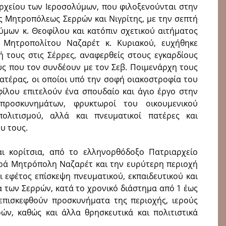
αρχείου των Ιεροσολύμων, που φιλοξενούνται στην
ς Μητροπόλεως Σερρών και Νιγρίτης, με την σεπτή
ύμων κ. Θεοφίλου και κατόπιν σχετικού αιτήματος
. Μητροπολίτου Ναζαρέτ κ. Κυριακού, ευχήθηκε
ή τους στις Σέρρες, αναφερθείς στους εγκαρδίους
ς που τον συνδέουν με τον Σεβ. Ποιμενάρχη τους
πατέρας, οι οποίοι υπό την σοφή οιακοστροφία του
ίλου επιτελούν ένα σπουδαίο και άγιο έργο στην
ροσκυνημάτων, φρυκτωροί του οικουμενικού
πολιτισμού, αλλά και πνευματικοί πατέρες και
υ τους.
αι κορίτσια, από το ελληνορθόδοξο Πατριαρχείο
Ιερά Μητρόπολη Ναζαρέτ και την ευρύτερη περιοχή
ι εφέτος επίσκεψη πνευματικού, εκπαιδευτικού και
 των Σερρών, κατά το χρονικό διάστημα από 1 έως
επισκεφθούν προσκυνήματα της περιοχής, ιερούς
ν, καθώς και άλλα θρησκευτικά και πολιτιστικά