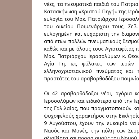
νέες, τα πνευματικά παιδιά του Πατρι
Κατασκήνωση «Χριστού Πηγή» της Ιερά
ευλογία του Μακ. Πατριάρχου Ιεροσολ
του οικείου Ποιμενάρχου τους, Σεβ
ευλογημένη και ευχάριστη την διαμον
από ετών πολλών πνευματικούς δεσμού
καθώς και με όλους τους Αγιοταφίτας 
Μακ. Πατριάρχου Ιεροσολύμων κ. Θεοφ
Αγία Γη, ως φύλακες των ιερών π
ελληνοχριστιανικού πνεύματος και 
προστάτες του αραβορθοδόξου ποιμνίο
Οι 42 αραβορθόδοξοι νέοι, αγόρια κ
Ιεροσολύμων και ειδικότερα από την 
της Γαλιλαίας, που πραγματοποιούν κα
ψυχοφελούς χαρακτήρος στην Εκκλησία
9 Αυγούστου, έχουν την ευκαιρία να 
Ναούς και Μονές, την πόλη των Σερρώ
αξιοθέατα και προορισμούς του Νομού.