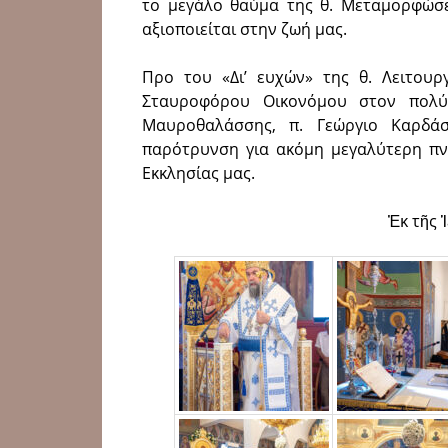
το μεγάλο θαύμα της θ. Μεταμορφώσε
αξιοποιείται στην ζωή μας.
Προ του «Δι’ ευχών» της θ. Λειτουρ
Σταυροφόρου Οικονόμου στον πολύ 
Μαυροθαλάσσης, π. Γεώργιο Καρδά
παρότρυνση για ακόμη μεγαλύτερη πν
Εκκλησίας μας.
Ἐκ τῆς 