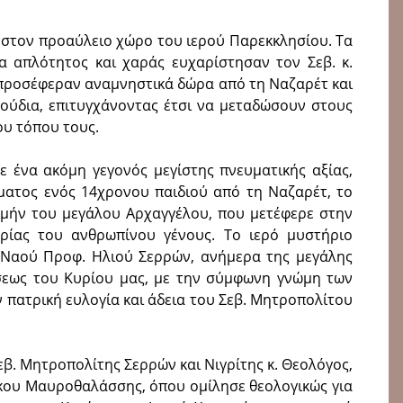
 στον προαύλειο χώρο του ιερού Παρεκκλησίου. Τα
μα απλότητος και χαράς ευχαρίστησαν τον Σεβ. κ.
υ προσέφεραν αναμνηστικά δώρα από τη Ναζαρέτ και
γούδια, επιτυγχάνοντας έτσι να μεταδώσουν στους
υ τόπου τους.
ε ένα ακόμη γεγονός μεγίστης πνευματικής αξίας,
ματος ενός 14χρονου παιδιού από τη Ναζαρέτ, το
ιμήν του μεγάλου Αρχαγγέλου, που μετέφερε στην
ίας του ανθρωπίνου γένους. Το ιερό μυστήριο
 Ναού Προφ. Ηλιού Σερρών, ανήμερα της μεγάλης
σεως του Κυρίου μας, με την σύμφωνη γνώμη των
 πατρική ευλογία και άδεια του Σεβ. Μητροπολίτου
εβ. Μητροπολίτης Σερρών και Νιγρίτης κ. Θεολόγος,
όκου Μαυροθαλάσσης, όπου ομίλησε θεολογικώς για