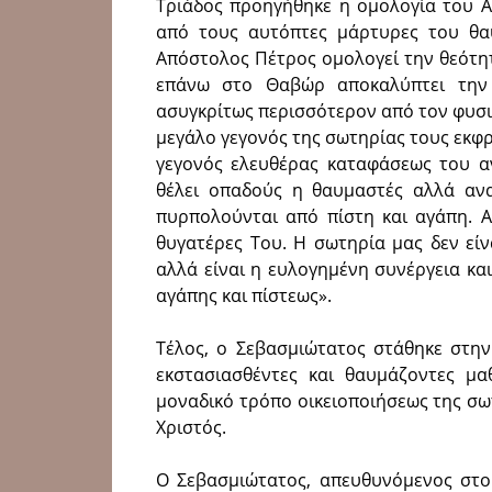
Τριάδος προηγήθηκε η ομολογία του Α
από τους αυτόπτες μάρτυρες του θ
Απόστολος Πέτρος ομολογεί την θεότητα
επάνω στο Θαβώρ αποκαλύπτει την 
ασυγκρίτως περισσότερον από τον φυσ
μεγάλο γεγονός της σωτηρίας τους εκφρ
γεγονός ελευθέρας καταφάσεως του 
θέλει οπαδούς η θαυμαστές αλλά αν
πυρπολούνται από πίστη και αγάπη. Α
θυγατέρες Του. Η σωτηρία μας δεν εί
αλλά είναι η ευλογημένη συνέργεια κα
αγάπης και πίστεως».
Τέλος, ο Σεβασμιώτατος στάθηκε στη
εκστασιασθέντες και θαυμάζοντες μα
μοναδικό τρόπο οικειοποιήσεως της σ
Χριστός.
Ο Σεβασμιώτατος, απευθυνόμενος στο