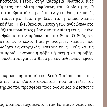
ποστόλου Πέτρου στην Καισάρεια Φιλίππου, ενός
αύματος της Μεταμορφώσεως του Κυρίου μας. Ο
 του Χριστού και μετά από λίγο ο ίδιος ο Χριστός
ταυτότητά Του, την θεότητα, η οποία λάμπει
ικό ήλιο. Η ελευθέρα συμμετοχή των ανθρώπων στο
άζεται πρωτίστως μέσα από την πίστη τους, ως ένα
ανθρώπου στην πρόσκληση του Θεού. Ο Θεός δεν
αζητά ως ο καλός Ποιμήν φλογερές καρδιές που
ναζητά ως στοργικός Πατέρας τους υιούς και τις
ναι προϊόν ανάγκης ή φόβου ή ακόμη και αμοιβής,
ι συλλειτουργία του Θεού με τον άνθρωπον, έργον
ν ουράνια προτροπή του Θεού Πατέρα προς τους
θητές, στο «Αυτού ακούεται», που αποτελεί τον
ωτηρίας που προσφέρει προς όλους μας ο Δεσπότης
υς συμπροσευχόμενους στον Εσπερινό νέους και