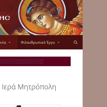
ονία
Φιλανθρωπικό Έργο
ν Ιερά Μητρόπολη