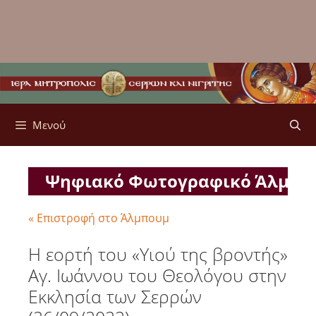
Μενού
Ψηφιακό Φωτογραφικό Άλμπ
« Επιστροφή στο Άλμπουμ
Η εορτή του «Υιού της βροντής»
Αγ. Ιωάννου του Θεολόγου στην
Εκκλησία των Σερρών