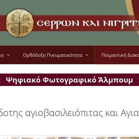
λη
Ορθόδοξη Πνευματικότητα
Ποιμαντική Διακ
Ψηφιακό Φωτογραφικό Άλμπουμ
οτης αγιοβασιλειόπιτας και Αγι