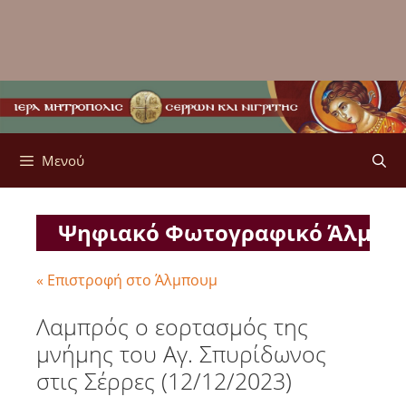
Μενού
Ψηφιακό Φωτογραφικό Άλμπ
« Επιστροφή στο Άλμπουμ
Λαμπρός ο εορτασμός της
μνήμης του Αγ. Σπυρίδωνος
στις Σέρρες (12/12/2023)