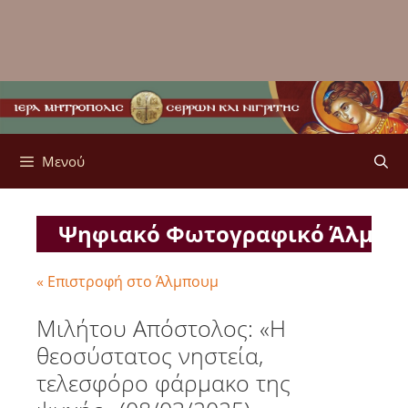
Μενού
Ψηφιακό Φωτογραφικό Άλμπ
« Επιστροφή στο Άλμπουμ
Μιλήτου Απόστολος: «Η
θεοσύστατος νηστεία,
τελεσφόρο φάρμακο της