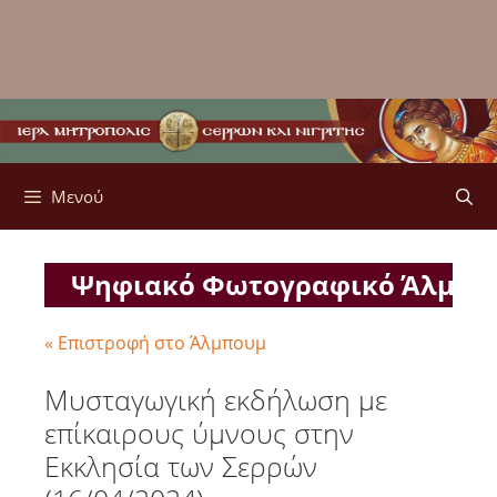
Μενού
Ψηφιακό Φωτογραφικό Άλμπ
« Επιστροφή στο Άλμπουμ
Μυσταγωγική εκδήλωση με
επίκαιρους ύμνους στην
Εκκλησία των Σερρών