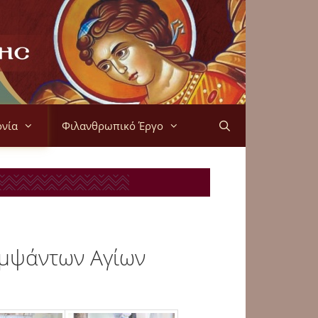
ονία
Φιλανθρωπικό Έργο
αμψάντων Αγίων