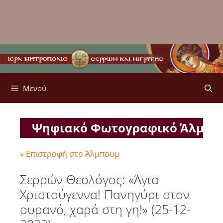
Μενού
Ψηφιακό Φωτογραφικό Άλμπ
« Επιστροφή στο Άλμπουμ
Σερρών Θεολόγος: «Άγια
Χριστούγεννα! Πανηγύρι στον
ουρανό, χαρά στη γη!» (25-12-