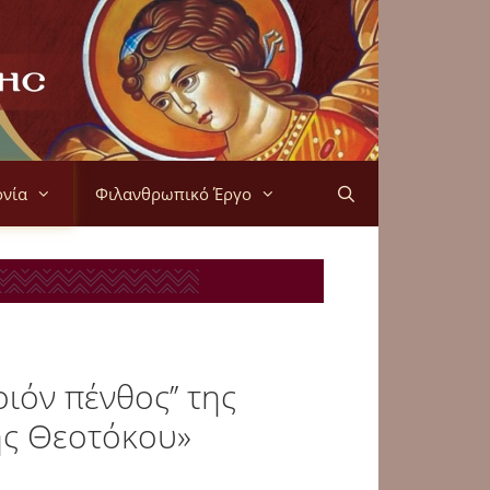
ονία
Φιλανθρωπικό Έργο
ιόν πένθος’’ της
ης Θεοτόκου»