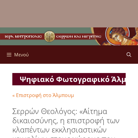
Μενού
Ψηφιακό Φωτογραφικό Άλμπ
« Επιστροφή στο Άλμπουμ
Σερρών Θεολόγος: «Αίτημα
δικαιοσύνης, η επιστροφή των
κλαπέντων εκκλησιαστικών