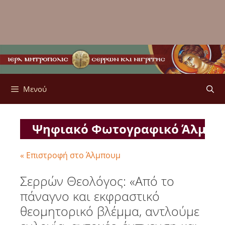
Μενού
Ψηφιακό Φωτογραφικό Άλμπ
« Επιστροφή στο Άλμπουμ
Σερρών Θεολόγος: «Από το
πάναγνο και εκφραστικό
θεομητορικό βλέμμα, αντλούμε