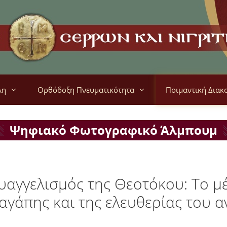
λη
Ορθόδοξη Πνευματικότητα
Ποιμαντική Διακ
Ψηφιακό Φωτογραφικό Άλμπουμ
υαγγελισμός της Θεοτόκου: Το μ
 αγάπης και της ελευθερίας του