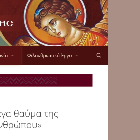
ονία
Φιλανθρωπικό Έργο
έγα θαύμα της
 ανθρώπου»