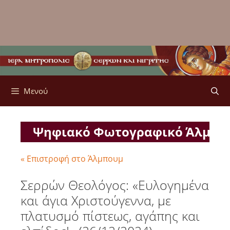
Μενού
Ψηφιακό Φωτογραφικό Άλμπ
« Επιστροφή στο Άλμπουμ
Σερρών Θεολόγος: «Ευλογημένα
και άγια Χριστούγεννα, με
πλατυσμό πίστεως, αγάπης και