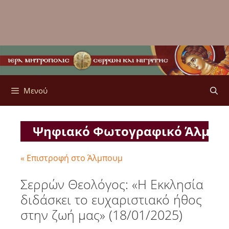
Μενού
Ψηφιακό Φωτογραφικό Άλμπ
« Επιστροφή στο Άλμπουμ
Σερρών Θεολόγος: «Η Εκκλησία
διδάσκει το ευχαριστιακό ήθος
στην ζωή μας» (18/01/2025)