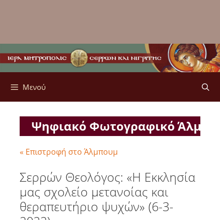
Μενού
Ψηφιακό Φωτογραφικό Άλμπ
« Επιστροφή στο Άλμπουμ
Σερρών Θεολόγος: «Η Εκκλησία
μας σχολείο μετανοίας και
θεραπευτήριο ψυχών» (6-3-