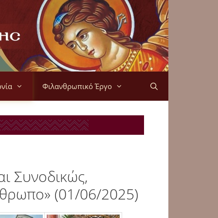
ονία
Φιλανθρωπικό Έργο
αι Συνοδικώς,
νθρωπο» (01/06/2025)