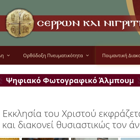
λη
Ορθόδοξη Πνευματικότητα
Ποιμαντική Διακ
Ψηφιακό Φωτογραφικό Άλμπουμ
 Εκκλησία του Χριστού εκφράζετ
 και διακονεί θυσιαστικώς τον ά