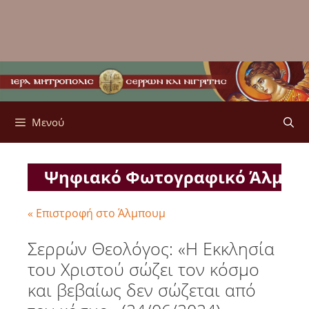
Μενού
Ψηφιακό Φωτογραφικό Άλμπ
« Επιστροφή στο Άλμπουμ
Σερρών Θεολόγος: «Η Εκκλησία
του Χριστού σώζει τον κόσμο
και βεβαίως δεν σώζεται από