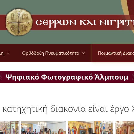
λη
Ορθόδοξη Πνευματικότητα
Ποιμαντική Διακ
Ψηφιακό Φωτογραφικό Άλμπουμ
κατηχητική διακονία είναι έργο 