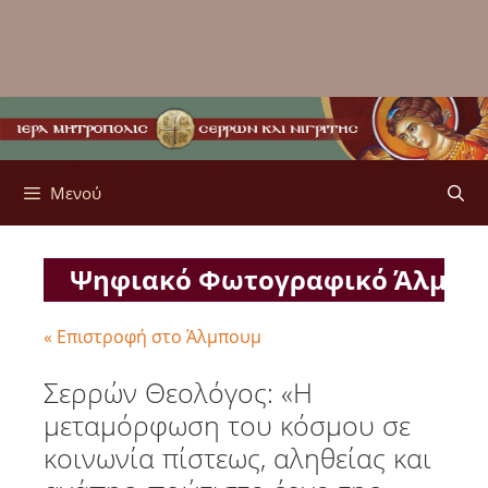
Μενού
Ψηφιακό Φωτογραφικό Άλμπ
« Επιστροφή στο Άλμπουμ
Σερρών Θεολόγος: «Η
μεταμόρφωση του κόσμου σε
κοινωνία πίστεως, αληθείας και