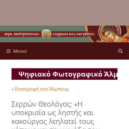
Μενού
Ψηφιακό Φωτογραφικό Άλμπ
« Επιστροφή στο Άλμπουμ
Σερρών Θεολόγος: «Η
υποκρισία ως ληστής και
κακούργος λεηλατεί τους