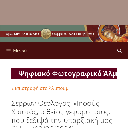
Μενού
Ψηφιακό Φωτογραφικό Άλμπ
« Επιστροφή στο Άλμπουμ
Σερρών Θεολόγος: «Ιησούς
Χριστός, ο θείος γεφυροποιός,
που ξεδιψά την υπαρξιακή μας