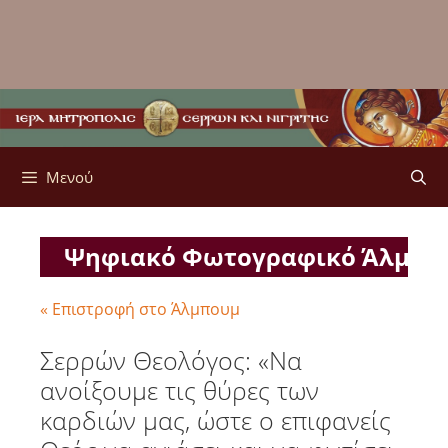
Μενού
Ψηφιακό Φωτογραφικό Άλμπ
« Επιστροφή στο Άλμπουμ
Σερρών Θεολόγος: «Να
ανοίξουμε τις θύρες των
καρδιών μας, ώστε ο επιφανείς