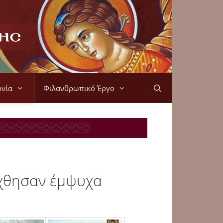
ονία
Φιλανθρωπικό Έργο
ίχθησαν έμψυχα