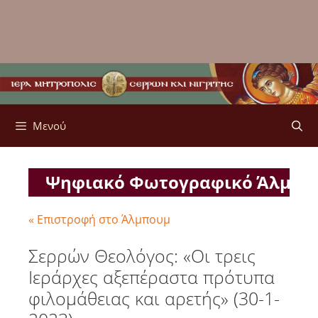
Μενού
Ψηφιακό Φωτογραφικό Άλμπ
« Επιστροφή στο Άλμπουμ
Σερρών Θεολόγος: «Οι τρεις
Ιεράρχες αξεπέραστα πρότυπα
φιλομάθειας και αρετής» (30-1-