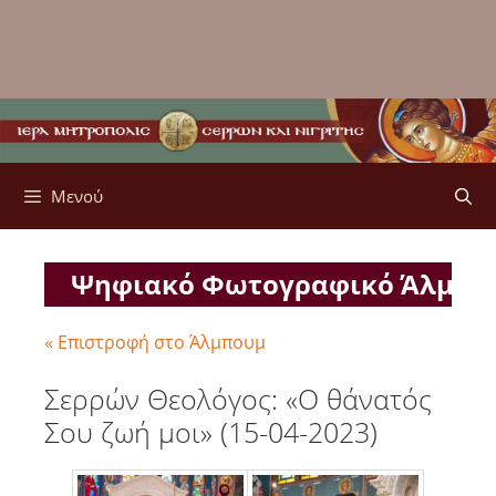
Μενού
Ψηφιακό Φωτογραφικό Άλμπ
« Επιστροφή στο Άλμπουμ
Σερρών Θεολόγος: «Ο θάνατός
Σου ζωή μοι» (15-04-2023)