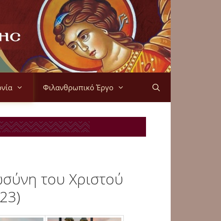
ονία
Φιλανθρωπικό Έργο
ωσύνη του Χριστού
23)