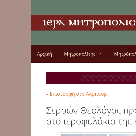
Αρχική
Μητροπολίτης
Μητρόπο
« Επιστροφή στο Άλμπουμ
Σερρών Θεολόγος προ
στο ιεροφυλάκιο της