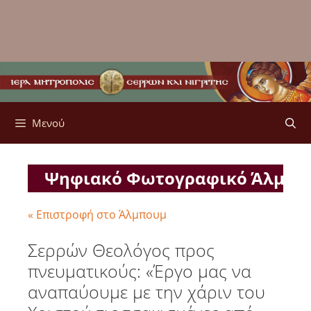
Μενού
Ψηφιακό Φωτογραφικό Άλμπ
« Επιστροφή στο Άλμπουμ
Σερρών Θεολόγος προς
πνευματικούς: «Έργο μας να
αναπαύουμε με την χάριν του