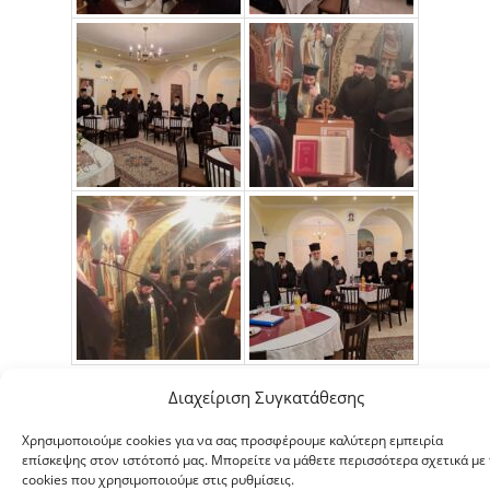
Διαχείριση Συγκατάθεσης
Χρησιμοποιούμε cookies για να σας προσφέρουμε καλύτερη εμπειρία
επίσκεψης στον ιστότοπό μας. Μπορείτε να μάθετε περισσότερα σχετικά με 
Copyright © 2026 ΙΕΡΑ ΜΗΤΡΟΠΟΛΙΣ ΣΕΡΡΩΝ ΚΑΙ ΝΙΓΡΙΤΗΣ
cookies που χρησιμοποιούμε στις ρυθμίσεις.
|
Πολιτική Απορρήτου
|
Πολιτική Cookies