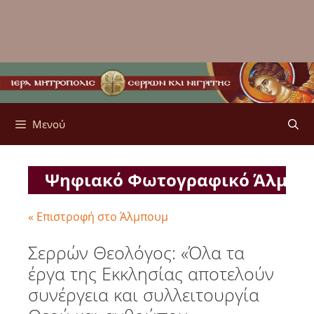
Μενού
Ψηφιακό Φωτογραφικό Άλμπ
« Επιστροφή στο Άλμπουμ
Σερρών Θεολόγος: «Όλα τα
έργα της Εκκλησίας αποτελούν
συνέργεια και συλλειτουργία