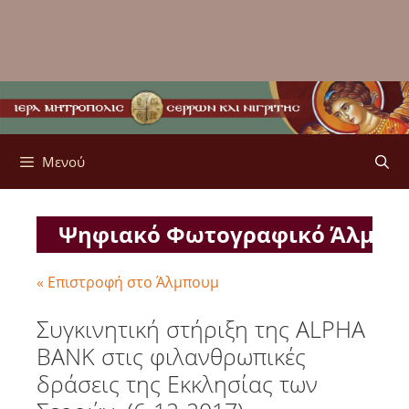
Μενού
Ψηφιακό Φωτογραφικό Άλμπ
« Επιστροφή στο Άλμπουμ
Συγκινητική στήριξη της ALPHA
BANK στις φιλανθρωπικές
δράσεις της Εκκλησίας των