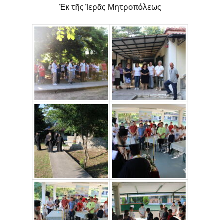
Ἐκ τῆς Ἱερᾶς Μητροπόλεως