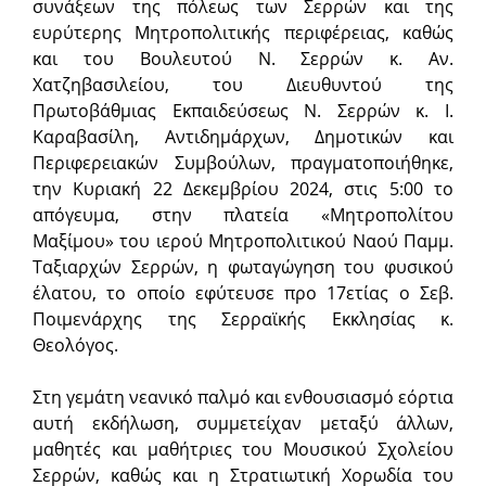
συνάξεων της πόλεως των Σερρών και της
ευρύτερης Μητροπολιτικής περιφέρειας, καθώς
και του Βουλευτού Ν. Σερρών κ. Αν.
Χατζηβασιλείου, του Διευθυντού της
Πρωτοβάθμιας Εκπαιδεύσεως Ν. Σερρών κ. Ι.
Καραβασίλη, Αντιδημάρχων, Δημοτικών και
Περιφερειακών Συμβούλων, πραγματοποιήθηκε,
την Κυριακή 22 Δεκεμβρίου 2024, στις 5:00 το
απόγευμα, στην πλατεία «Μητροπολίτου
Μαξίμου» του ιερού Μητροπολιτικού Ναού Παμμ.
Ταξιαρχών Σερρών, η φωταγώγηση του φυσικού
έλατου, το οποίο εφύτευσε προ 17ετίας ο Σεβ.
Ποιμενάρχης της Σερραϊκής Εκκλησίας κ.
Θεολόγος.
Στη γεμάτη νεανικό παλμό και ενθουσιασμό εόρτια
αυτή εκδήλωση, συμμετείχαν μεταξύ άλλων,
μαθητές και μαθήτριες του Μουσικού Σχολείου
Σερρών, καθώς και η Στρατιωτική Χορωδία του