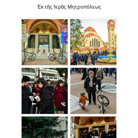
Ἐκ τῆς Ἱερᾶς Μητροπόλεως